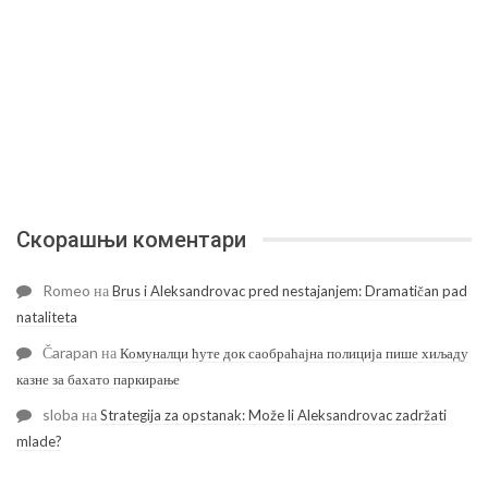
Скорашњи коментари
Romeo
на
Brus i Aleksandrovac pred nestajanjem: Dramatičan pad
nataliteta
Čarapan
на
Комуналци ћуте док саобраћајна полиција пише хиљаду
казне за бахато паркирање
sloba
на
Strategija za opstanak: Može li Aleksandrovac zadržati
mlade?