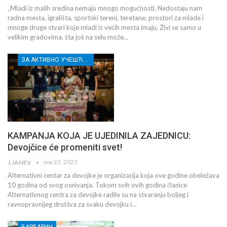
„Mladi iz malih sredina nemaju mnogo mogućnosti. Nedostaju nam
radna mesta, igrališta, sportski tereni, teretane, prostori za mlade i
mnoge druge stvari koje mladi iz većih mesta imaju. Živi se samo u
velikim gradovima, šta još na selu može…
ЗА АКТИВНО УЧЕШЋЕ МЛАДИХ РАСИНСКОГ ОКРУГА
KAMPANJA KOJA JE UJEDINILA ZAJEDNICU:
Devojčice će promeniti svet!
нов 22, 2023
J.JANEV
Alternativni centar za devojke je organizacija koja ove godine obeležava
10 godina od svog osnivanja. Tokom svih ovih godina članice
Alternativnog centra za devojke radile su na stvaranju boljeg i
ravnopravnijeg društva za svaku devojku i…