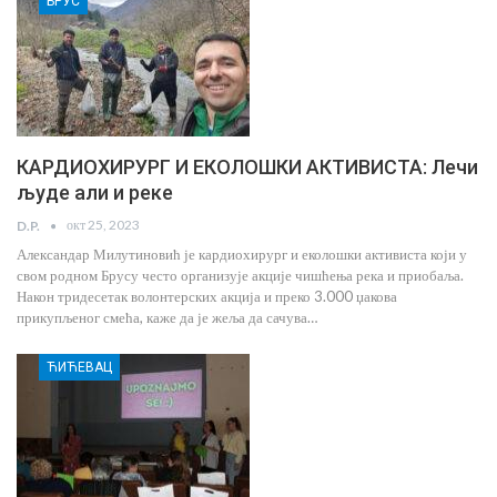
БРУС
КАРДИОХИРУРГ И ЕКОЛОШКИ АКТИВИСТА: Лечи
људе али и реке
окт 25, 2023
D.P.
Александар Милутиновић је кардиохирург и еколошки активиста који у
свом родном Брусу често организује акције чишћења река и приобаља.
Након тридесетак волонтерских акција и преко 3.000 џакова
прикупљеног смећа, каже да је жеља да сачува…
ЋИЋЕВАЦ