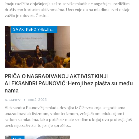
imaju različita objašnjenja zašto se više mladih ne angažuje u različitim
društveno korisnim aktivnostima. Uverenje da na mladima svet ostaje
važilo je oduvek. Često…
ЗА АКТИВНО УЧЕШЋЕ МЛАДИХ РАСИНСКОГ ОКРУГА
PRIČA O NAGRAĐIVANOJ AKTIVISTKINJI
ALEKSANDRI PAUNOVIĆ: Heroji bez plašta su među
nama
нов 2, 2023
K. JANEV
Aleksandra Paunović je mlada devojka iz Ćićevca koja se godinama
unazad bavi aktivizmom, volonterizmom, vršnjačkom edukacijom i
radom sa mladima. Iako potiče iz male sredine u kojoj ova profesija još
uvek nije zaživela, to je nije sprečilo…