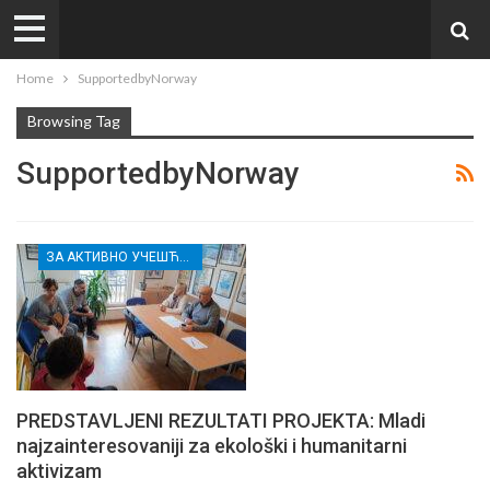
Home
SupportedbyNorway
Browsing Tag
SupportedbyNorway
ЗА АКТИВНО УЧЕШЋЕ МЛАДИХ РАСИНСКОГ ОКРУГА
PREDSTAVLJENI REZULTATI PROJEKTA: Mladi
najzainteresovaniji za ekološki i humanitarni
aktivizam