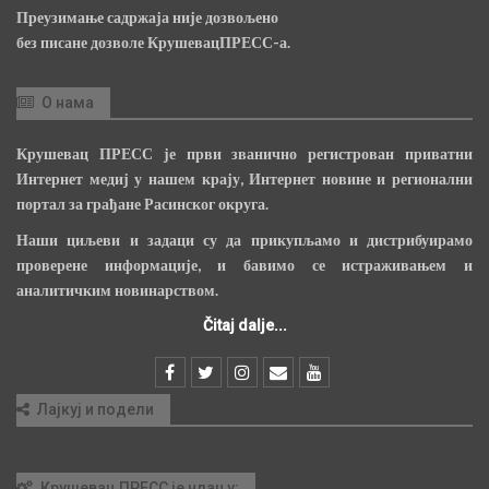
Преузимање садржаја није дозвољено
без писане дозволе КрушевацПРЕСС-а.
О нама
Крушевац ПРЕСС је први званично регистрован приватни
Интернет медиј у нашем крају, Интернет новине и регионални
портал за грађане Расинског округа.
Наши циљеви и задаци су да прикупљамо и дистрибуирамо
проверене информације, и бавимо се истраживањем и
аналитичким новинарством.
Čitaj dalje...
Лајкуј и подели
Крушевац ПРЕСС је члан у: