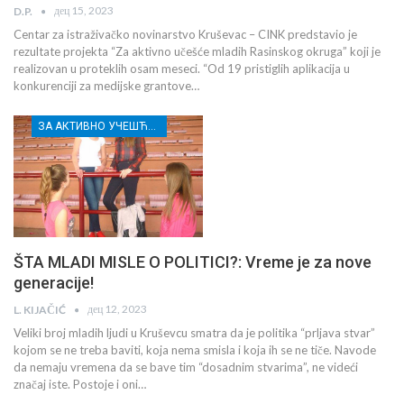
дец 15, 2023
D.P.
Centar za istraživačko novinarstvo Kruševac – CINK predstavio je
rezultate projekta “Za aktivno učešće mladih Rasinskog okruga” koji je
realizovan u proteklih osam meseci. “Od 19 pristiglih aplikacija u
konkurenciji za medijske grantove…
ЗА АКТИВНО УЧЕШЋЕ МЛАДИХ РАСИНСКОГ ОКРУГА
ŠTA MLADI MISLE O POLITICI?: Vreme je za nove
generacije!
дец 12, 2023
L. KIJAČIĆ
Veliki broj mladih ljudi u Kruševcu smatra da je politika “prljava stvar”
kojom se ne treba baviti, koja nema smisla i koja ih se ne tiče. Navode
da nemaju vremena da se bave tim “dosadnim stvarima”, ne videći
značaj iste. Postoje i oni…