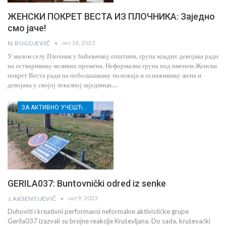
ЖЕНСКИ ПОКРЕТ ВЕСТА ИЗ ПЛОЧНИКА: Заједно
смо јаче!
окт 16, 2023
N. BOGOJEVIĆ
У малом селу Плочник у ћићевачкој општини, група младих девојака ради
на остваривању великих промена. Неформална група под именом Женски
покрет Веста ради на побољшавању положаја и оснаживању жена и
девојака у својој локалној заједници.…
ЗА АКТИВНО УЧЕШЋЕ МЛАДИХ РАСИНСКОГ ОКРУГА
GERILA037: Buntovnički odred iz senke
окт 9, 2023
J. AKSENTIJEVIĆ
Duhoviti i kreativni performansi neformalne aktivističke grupe
Gerila037 izazvali su brojne reakcije Kruševljana. Do sada, kruševački