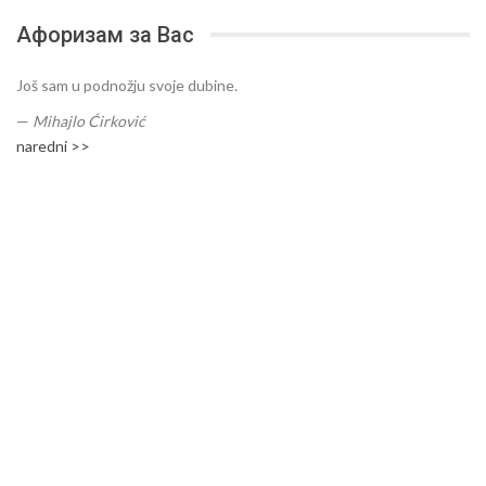
Афоризам за Вас
Još sam u podnožju svoje dubine.
—
Mihajlo Ćirković
naredni >>