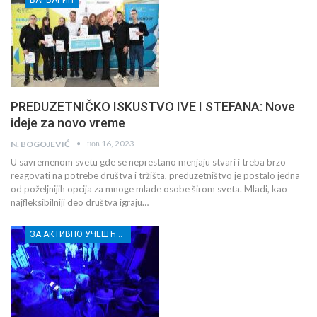
ВАРВАРИН
PREDUZETNIČKO ISKUSTVO IVE I STEFANA: Nove
ideje za novo vreme
нов 16, 2023
N. BOGOJEVIĆ
U savremenom svetu gde se neprestano menjaju stvari i treba brzo
reagovati na potrebe društva i tržišta, preduzetništvo je postalo jedna
od poželjnijih opcija za mnoge mlade osobe širom sveta. Mladi, kao
najfleksibilniji deo društva igraju…
ЗА АКТИВНО УЧЕШЋЕ МЛАДИХ РАСИНСКОГ ОКРУГА