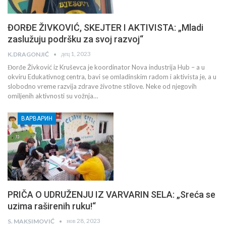
ĐORĐE ŽIVKOVIĆ, SKEJTER I AKTIVISTA: „Mladi
zaslužuju podršku za svoj razvoj“
дец 1, 2023
K.DRAGONJIĆ
Đorđe Živković iz Kruševca je koordinator Nova industrija Hub – a u
okviru Edukativnog centra, bavi se omladinskim radom i aktivista je, a u
slobodno vreme razvija zdrave životne stilove. Neke od njegovih
omiljenih aktivnosti su vožnja…
ВАРВАРИН
PRIČA O UDRUŽENJU IZ VARVARIN SELA: „Sreća se
uzima raširenih ruku!“
нов 28, 2023
S. MAKSIMOVIĆ