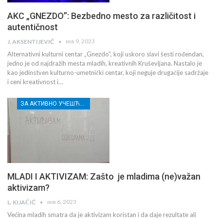
AKC „GNEZDO”: Bezbedno mesto za različitost i
autentičnost
нов 9, 2023
J. AKSENTIJEVIĆ
Alternativni kulturni centar „Gnezdo”, koji uskoro slavi šesti rođendan,
jedno je od najdražih mesta mladih, kreativnih Kruševljana. Nastalo je
kao jedinstven kulturno-umetnički centar, koji neguje drugačije sadržaje
i ceni kreativnost i…
ЗА АКТИВНО УЧЕШЋЕ МЛАДИХ РАСИНСКОГ ОКРУГА
MLADI I AKTIVIZAM: Zašto je mladima (ne)važan
aktivizam?
нов 6, 2023
L. KIJAČIĆ
Većina mladih smatra da je aktivizam koristan i da daje rezultate ali