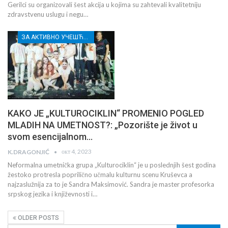
Gerilci su organizovali šest akcija u kojima su zahtevali kvalitetniju
zdravstvenu uslugu i negu…
ЗА АКТИВНО УЧЕШЋЕ МЛАДИХ РАСИНСКОГ ОКРУГА
KAKO JE „KULTUROCIKLIN“ PROMENIO POGLED
MLADIH NA UMETNOST?: „Pozorište je život u
svom esencijalnom…
окт 4, 2023
K.DRAGONJIĆ
Neformalna umetnička grupa „Kulturociklin“ je u poslednjih šest godina
žestoko protresla poprilično učmalu kulturnu scenu Kruševca a
najzaslužnija za to je Sandra Maksimović. Sandra je master profesorka
srpskog jezika i književnosti i…
OLDER POSTS