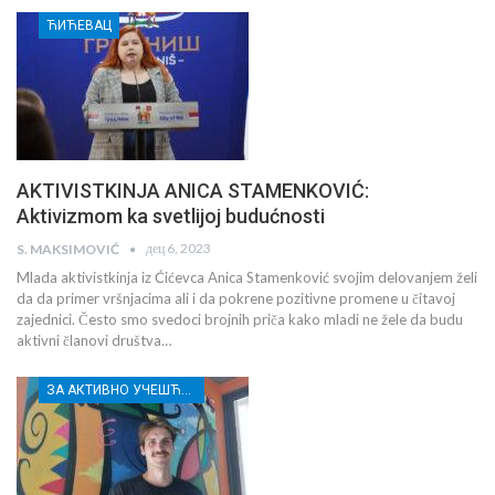
ЋИЋЕВАЦ
AKTIVISTKINJA ANICA STAMENKOVIĆ:
Aktivizmom ka svetlijoj budućnosti
дец 6, 2023
S. MAKSIMOVIĆ
Mlada aktivistkinja iz Ćićevca Anica Stamenković svojim delovanjem želi
da da primer vršnjacima ali i da pokrene pozitivne promene u čitavoj
zajednici. Često smo svedoci brojnih priča kako mladi ne žele da budu
aktivni članovi društva…
ЗА АКТИВНО УЧЕШЋЕ МЛАДИХ РАСИНСКОГ ОКРУГА