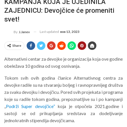
KAMPANJA KOJA JE UJEDINILA
ZAJEDNICU: Devojčice će promeniti
svet!
Last updated
нов 13, 2023
By
J.Janev
Share
Alternativni centar za devojke je organizacija koja ove godine
obeležava 10 godina od svog osnivanja.
Tokom svih ovih godina članice Alternativnog centra za
devojke radile su na stvaranju boljeg i ravnopravnijeg društva
za svaku devojku i devojčicu. Pored svih projekata i programa
koje su radile tokom godina, prepoznatljive su i po kampanji
,,
Podrži Super devojčice”
koja je otpočela 2021.godine i
sastoji se od prikupljanja sredstava za dodeljivanje
jednokratnih stipendija devojčicama.