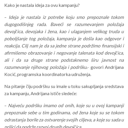
Kako je nastala ideja za ovu kampanju?
–
Ideja je nastala iz potrebe koju smo prepoznale tokom
dugogodišnjeg rada. Baveći se razumevanjem položaja
devojčica, devojaka i žena, kao i ulaganjem velikog truda u
poboljšanje tog položaja, kampanja je došla kao odgovor i
reakcija. Cilj nam je da sa jedne strane podržimo finansijski i
afirmišemo obrazovanje i negovanje talenata kod devojčica,
ali i da sa druge strane podstaknemo širu javnost na
razumevanje njihovog položaja i podršku
.- govori Andrijana
Kocić, programska koordinatorka udruženja.
Na pitanje čiju podršku su imale u toku sakupljanja sredstava
za kampanju, Andrijana ističe sledeće:
–
Najveću podršku imamo od onih, koje su u ovoj kampanji
prepoznale sebe u tim godinama, od žena koje su se tokom
odrastanja borile za ostvarenje svojih ciljeva, a koje su sada u
prilici da podrže razvoj drugih devojčica.