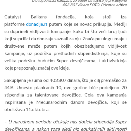
U ovogodišnjoj kampanji za Super devojčice je prikupljeno
403.807 dinara FOTO: Privatna arhiva
Catalyst Balkans fondacija, koja stoji iza
platforme
donacije.rs
putem koje se novac prikuplja. Mediji
su doprineli vidljivosti kampanje, kako bi što veći broj ljudi
koji su prilici da doniraju saznali za nju. Značajnu ulogu imaju i
društvene mreže putem kojih obezbeđujemo vidljivost
kampanje, uz podršku prethodnih stipendistkinja, koje su
velika podrška budućim Super devojčicama, i aktivistkinja
koje prepoznaju značaj ove ideje.
Sakupljena je suma od 403.807 dinara, što je cilj premašilo za
44%. Umesto planiranih 10, ove godine biće podeljeno 20
stipendija za talentovane devojčice. Cela ova kampanja
inspirisana je Međunarodnim danom devojčica, koji se
obeležava 11.oktobra.
–
U narednom periodu očekuje nas dodela stipendija Super
devojčicama, a nakon toga sledi niz edukativnih aktivnosti