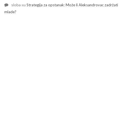
sloba
на
Strategija za opstanak: Može li Aleksandrovac zadržati
mlade?