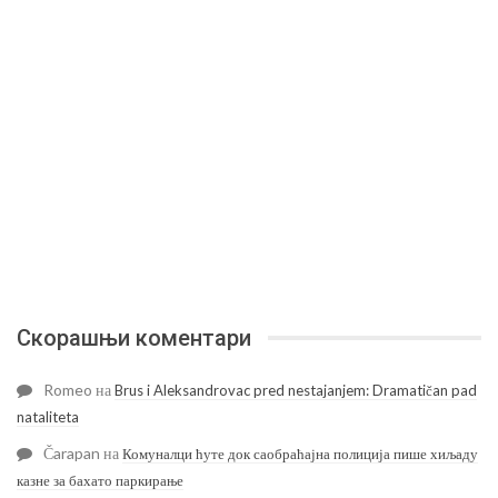
Скорашњи коментари
Romeo
на
Brus i Aleksandrovac pred nestajanjem: Dramatičan pad
nataliteta
Čarapan
на
Комуналци ћуте док саобраћајна полиција пише хиљаду
казне за бахато паркирање