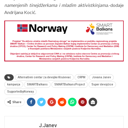
namenjenih tinejdžerkama i mladim aktivistkinjama.
-dodaje
Andrijana Kocić.
Alternativni centar za devojke Kruševac
CRPM
Jovana Janev
kampanja
SMARTBalkans
SMARTBalkansProject
Super devojčice
SupportedbyNorway
Share
J.Janev