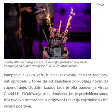
Prva
Jubilej Alternativnog centra za devojke protekao je u znaku
kampanje za Super devojčice FOTO: Privatna arhiva
kampanja je, kako kažu, bila najizazovnija, jer su se tada prvi
put oprobale u tome da od zajednice prikupljaju novac za
stipendiranje. Dodatni izazov tada je bila pandemija virusa
Covid19. Očekivanja su nadmašena, jer je predviđena suma
bila uveliko premašena, a odgovor i reakcija zajednice su bili
veoma pozitivni.