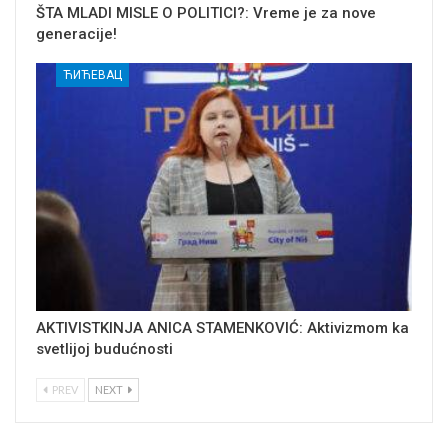
ŠTA MLADI MISLE O POLITICI?: Vreme je za nove
generacije!
ЋИЋЕВАЦ
AKTIVISTKINJA ANICA STAMENKOVIĆ: Aktivizmom ka
svetlijoj budućnosti
PREV
NEXT