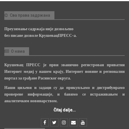
Сва права задржана
Преузимање садржаја није дозвољено
без писане дозволе КрушевацПРЕСС-а.
О нама
Крушевац ПРЕСС је први званично регистрован приватни
Интернет медиј у нашем крају, Интернет новине и регионални
портал за грађане Расинског округа.
Наши циљеви и задаци су да прикупљамо и дистрибуирамо
проверене информације, и бавимо се истраживањем и
аналитичким новинарством.
Čitaj dalje...