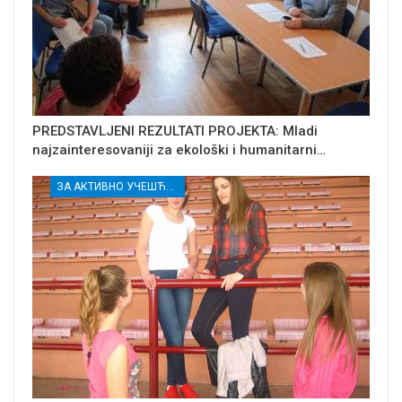
PREDSTAVLJENI REZULTATI PROJEKTA: Mladi
najzainteresovaniji za ekološki i humanitarni…
ЗА АКТИВНО УЧЕШЋЕ МЛАДИХ РАСИНСКОГ ОКРУГА