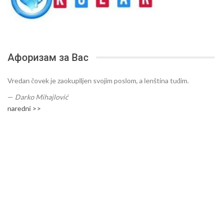
Афоризам за Вас
Vredan čovek je zaokuplljen svojim poslom, a lenština tuđim.
—
Darko Mihajlović
naredni >>