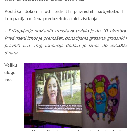
Podrška dolazi i od različitih privrednih subjekata, IT
kompanija, od žena preduzetnica i aktivistkinja.
–
Prikupljanje novčanih sredstava trajalo je do 10. oktobra.
Predviđeni iznos je premašen, donacijama građana, građanki i
pravnih lica. Trag fondacija dodala je iznos do 350.000
dinara.
Veliku
ulogu
ima i