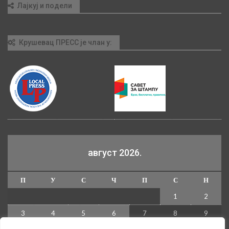
Лајкуј и подели
Крушевац ПРЕСС је члан у:
август 2026.
П
У
С
Ч
П
С
Н
1
2
3
4
5
6
7
8
9