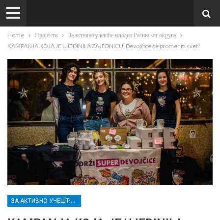
Home
Пројекти
За активно учешће младих Расинског округа
KAMPANJA KOJA JE UJEDINILA ZAJEDNICU: Devojčice će promeniti svet!
ЗА АКТИВНО УЧЕШЋЕ МЛАДИХ РАСИНСКОГ ОКРУГА