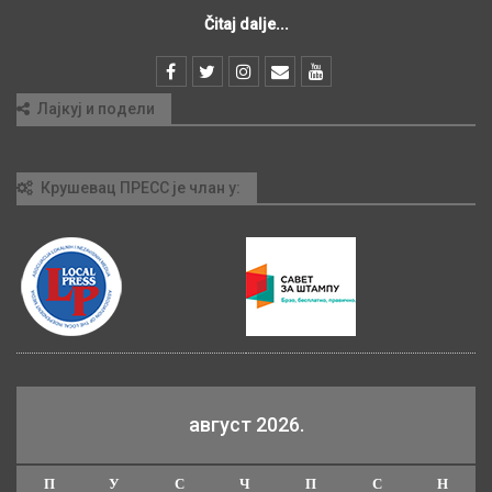
Čitaj dalje...
Лајкуј и подели
Крушевац ПРЕСС је члан у:
август 2026.
П
У
С
Ч
П
С
Н