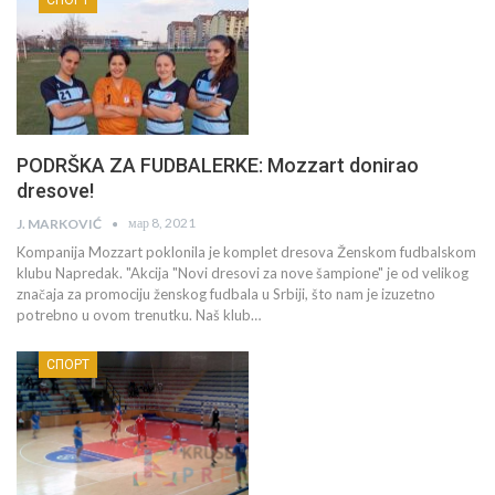
PODRŠKA ZA FUDBALERKE: Mozzart donirao
dresove!
мар 8, 2021
J. MARKOVIĆ
Kompanija Mozzart poklonila je komplet dresova Ženskom fudbalskom
klubu Napredak. "Akcija "Novi dresovi za nove šampione" je od velikog
značaja za promociju ženskog fudbala u Srbiji, što nam je izuzetno
potrebno u ovom trenutku. Naš klub…
СПОРТ