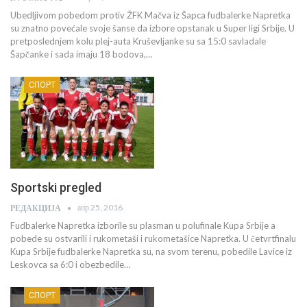
Ubedljivom pobedom protiv ŽFK Mačva iz Šapca fudbalerke Napretka
su znatno povećale svoje šanse da izbore opstanak u Super ligi Srbije. U
pretposlednjem kolu plej-auta Kruševljanke su sa 15:0 savladale
Šapčanke i sada imaju 18 bodova,…
СПОРТ
Sportski pregled
апр 25, 2016
РЕДАКЦИЈА
Fudbalerke Napretka izborile su plasman u polufinale Kupa Srbije a
pobede su ostvarili i rukometaši i rukometašice Napretka. U četvrtfinalu
Kupa Srbije fudbalerke Napretka su, na svom terenu, pobedile Lavice iz
Leskovca sa 6:0 i obezbedile…
СПОРТ