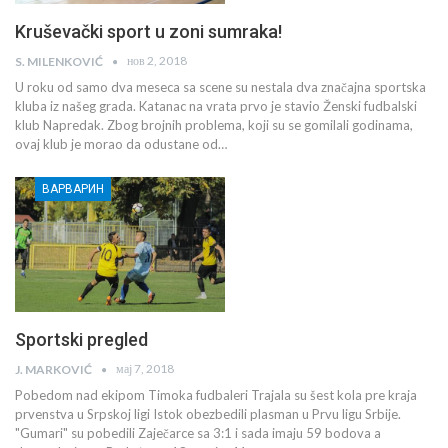
Kruševački sport u zoni sumraka!
нов 2, 2018
S. MILENKOVIĆ
U roku od samo dva meseca sa scene su nestala dva značajna sportska
kluba iz našeg grada. Katanac na vrata prvo je stavio Ženski fudbalski
klub Napredak. Zbog brojnih problema, koji su se gomilali godinama,
ovaj klub je morao da odustane od…
ВАРВАРИН
Sportski pregled
мај 7, 2018
J. MARKOVIĆ
Pobedom nad ekipom Timoka fudbaleri Trajala su šest kola pre kraja
prvenstva u Srpskoj ligi Istok obezbedili plasman u Prvu ligu Srbije.
"Gumari" su pobedili Zaječarce sa 3:1 i sada imaju 59 bodova a