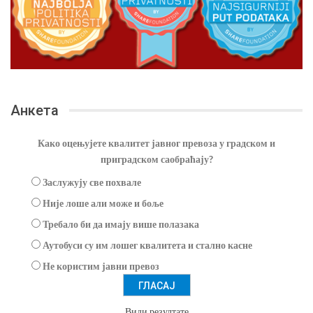
Анкета
Како оцењујете квалитет јавног превоза у градском и
приградском саобраћају?
Заслужују све похвале
Није лоше али може и боље
Требало би да имају више полазака
Аутобуси су им лошег квалитета и стално касне
Не користим јавни превоз
Види резултате