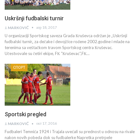
Uskršnji fudbalski turnir
апр 18, 2017
J. MARKOVIĆ
U organizaciji Sportskog saveza Grada Кruševca održan je „Uskršnji
fudbalski turnir„ za dečake i devojčice rođene 2002.godine i mlađe na
terenima sa veštačkom travom Sportskog centra Кruševac.
Učestvovale su četiri ekipe, FК “Кruševac“,FК…
СПОРТ
Sportski pregled
окт 17, 2016
J. MARKOVIĆ
Fudbaleri Temnića 1924 i Trajala uvećali su prednost u odnosu na rivale
nakon novih pobeda dok su fudbalerke Napretka pretrpele