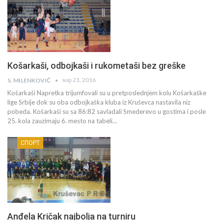
Košarkaši, odbojkaši i rukometaši bez greške
мар 21, 2016
S. MILENKOVIĆ
Košarkaši Napretka trijumfovali su u pretposlednjem kolu Košarkaške
lige Srbije dok su oba odbojkaška kluba iz Kruševca nastavila niz
pobeda. Košarkaši su sa 86:82 savladali Smederevo u gostima i posle
25. kola zauzimaju 6. mesto na tabeli…
СПОРТ
Anđela Kričak najbolja na turniru