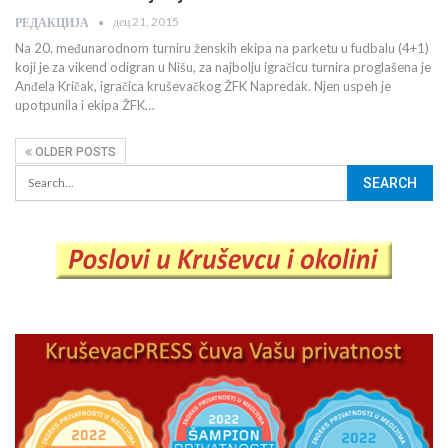
дец 21, 2015
РЕДАКЦИЈА
Na 20. međunarodnom turniru ženskih ekipa na parketu u fudbalu (4+1)
koji je za vikend odigran u Nišu, za najbolju igračicu turnira proglašena je
Anđela Kričak, igračica kruševačkog ŽFK Napredak. Njen uspeh je
upotpunila i ekipa ŽFK…
OLDER POSTS