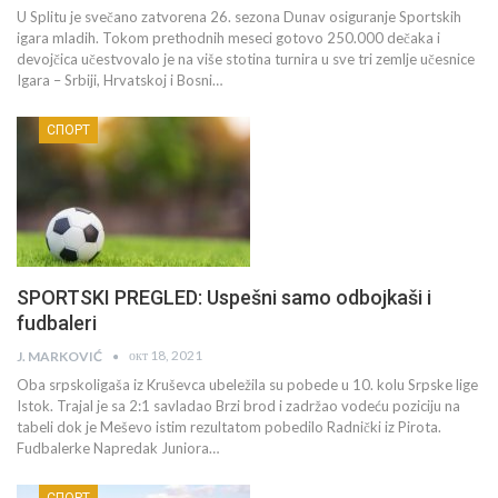
U Splitu je svečano zatvorena 26. sezona Dunav osiguranje Sportskih
igara mladih. Tokom prethodnih meseci gotovo 250.000 dečaka i
devojčica učestvovalo je na više stotina turnira u sve tri zemlje učesnice
Igara – Srbiji, Hrvatskoj i Bosni…
СПОРТ
SPORTSKI PREGLED: Uspešni samo odbojkaši i
fudbaleri
окт 18, 2021
J. MARKOVIĆ
Oba srpskoligaša iz Kruševca ubeležila su pobede u 10. kolu Srpske lige
Istok. Trajal je sa 2:1 savladao Brzi brod i zadržao vodeću poziciju na
tabeli dok je Meševo istim rezultatom pobedilo Radnički iz Pirota.
Fudbalerke Napredak Juniora…
СПОРТ