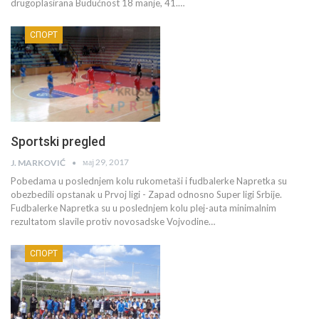
drugoplasirana Budućnost 18 manje, 41.…
СПОРТ
Sportski pregled
мај 29, 2017
J. MARKOVIĆ
Pobedama u poslednjem kolu rukometaši i fudbalerke Napretka su
obezbedili opstanak u Prvoj ligi - Zapad odnosno Super ligi Srbije.
Fudbalerke Napretka su u poslednjem kolu plej-auta minimalnim
rezultatom slavile protiv novosadske Vojvodine…
СПОРТ