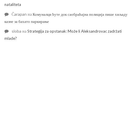
nataliteta
Čarapan
на
Комуналци ћуте док саобраћајна полиција пише хиљаду
казне за бахато паркирање
sloba
на
Strategija za opstanak: Može li Aleksandrovac zadržati
mlade?