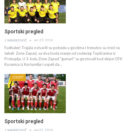
Sportski pregled
авг 29, 2016
J. MARKOVIĆ
Fudbaleri Trajala ostvarili su pobedu u gostima i trenutno su treći na
tabeli Zone Zapad, sa dva boda manje od vodećeg Topličanina iz
Prokuplja. U 3. kolu Zone Zapad "gumari" su gostovali kod ekipe OFK
Kosanica iz Kuršumlije i uspeli da…
СПОРТ
Sportski pregled
мај 23, 2016
J. MARKOVIĆ