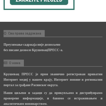
Сва права задржана
Преузимање садржаја није дозвољено
без писане дозволе КрушевацПРЕСС-а.
О нама
Крушевац ПРЕСС је први званично регистрован приватни
Интернет медиј у нашем крају, Интернет новине и регионални
портал за грађане Расинског округа.
Наши циљеви и задаци су да прикупљамо и дистрибуирамо
проверене информације, и бавимо се истраживањем и
аналитичким новинарством.