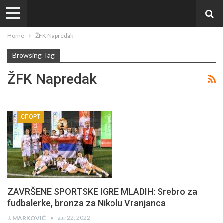
Home
ŽFK Napredak
Browsing Tag
ŽFK Napredak
СПОРТ
ZAVRŠENE SPORTSKE IGRE MLADIH: Srebro za
fudbalerke, bronza za Nikolu Vranjanca
авг 22, 2022
J. MARKOVIĆ