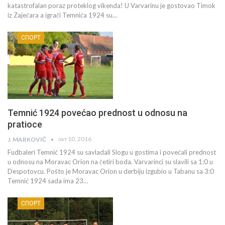
katastrofalan poraz proteklog vikenda! U Varvarinu je gostovao Timok
iz Zaječara a igrači Temnića 1924 su…
СПОРТ
Temnić 1924 povećao prednost u odnosu na
pratioce
окт 10, 2016
J. MARKOVIĆ
Fudbaleri Temnić 1924 su savladali Slogu u gostima i povećali prednost
u odnosu na Moravac Orion na četiri boda. Varvarinci su slavili sa 1:0 u
Despotovcu. Pošto je Moravac Orion u derbiju izgubio u Tabanu sa 3:0
Temnić 1924 sada ima 23…
СПОРТ