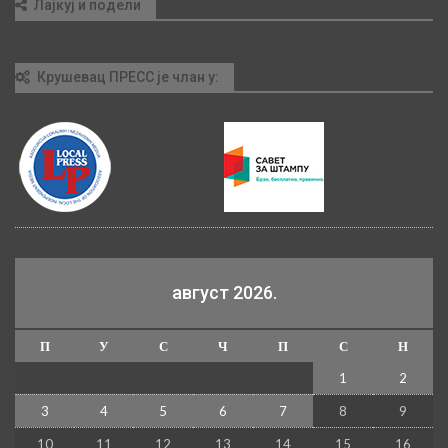
Лајкуј и подели
Крушевац ПРЕСС је члан у:
август 2026.
П
У
С
Ч
П
С
Н
1
2
3
4
5
6
7
8
9
10
11
12
13
14
15
16