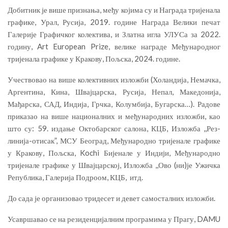
Добитник је више признања, међу којима су и Награда тријенала
графике, Урал, Русија, 2019. године Награда Велики печат
Галерије Графичког колектива, и Златна игла УЛУСа за 2022.
годину, Art European Prize, велике награде Међународног
тријенала графике у Кракову, Пољска, 2024. године.
Учествовао на више колективних изложби (Холандија, Немачка,
Аргентина, Кина, Швајцарска, Русија, Непал, Македонија,
Мађарска, САД, Индија, Грчка, Колумбија, Бугарска…). Радове
приказао на више националних и међународних изложби, као
што су: 59. издање Октобарског салона, КЦБ, Изложба ,,Рез-
линија-отисак”, МСУ Београд, Међународно тријенале графике
у Кракову, Пољска, Kochi Бијенале у Индији, Међународно
тријенале графике у Швајцарској, Изложба ,,Ово (ни)је Ужичка
Република, Галерија Подроом, КЦБ, итд.
До сада је организовао тридесет и девет самосталних изложби.
Усавршавао се на резиденцијалним програмима у Прагу, DAMU