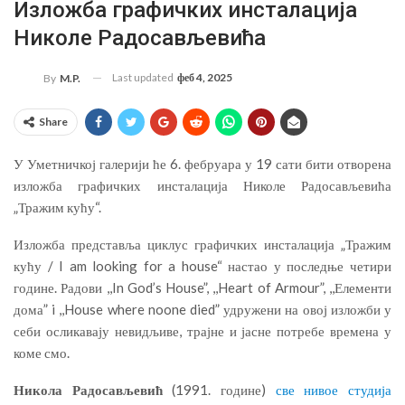
Изложба графичких инсталација
Николе Радосављевића
Last updated
феб 4, 2025
By
M.P.
Share
У Уметничкој галерији ће 6. фебруара у 19 сати бити отворена
изложба графичких инсталација Николе Радосављевића
„Тражим кућу“.
Изложба представља циклус графичких инсталација „Тражим
кућу / I am looking for a house“ настао у последње четири
године. Радови ,,In God’s House”, ,,Heart of Armour”, ,,Елементи
дома” i ,,House where noone died” удружени на овој изложби у
себи осликавају невидљиве, трајне и јасне потребе времена у
коме смо.
Никола Радосављевић
(1991. године)
све нивое студија