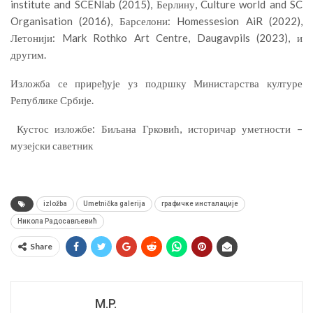
institute and SCENlab (2015), Берлину, Culture world and SC
Organisation (2016), Барселони: Homessesion AiR (2022),
Летонији: Mark Rothko Art Centre, Daugavpils (2023), и
другим.
Изложба се приређује уз подршку Министарства културе
Републике Србије.
Кустос изложбе: Биљана Грковић, историчар уметности –
музејски саветник
izložba
Umetnička galerija
графичке инсталације
Никола Радосављевић
Share
M.P.