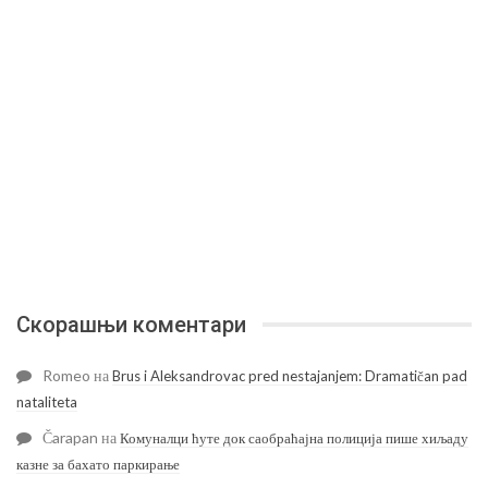
Скорашњи коментари
Romeo
на
Brus i Aleksandrovac pred nestajanjem: Dramatičan pad
nataliteta
Čarapan
на
Комуналци ћуте док саобраћајна полиција пише хиљаду
казне за бахато паркирање