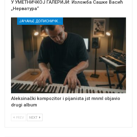
У УМЕТНИЧКОЈ ГАЛЕРИЈИ: Изложба Сашке Васић
„Нерватура“
ЈАЧАЊЕ ДОПИСНИЧКЕ МРЕЖЕ НЕЗАВИСНИХ МЕДИЈА У РАСИНСКОМ ОКРУГУ
Aleksinački kompozitor i pijanista jst mnml objavio
drugi album
PREV
NEXT