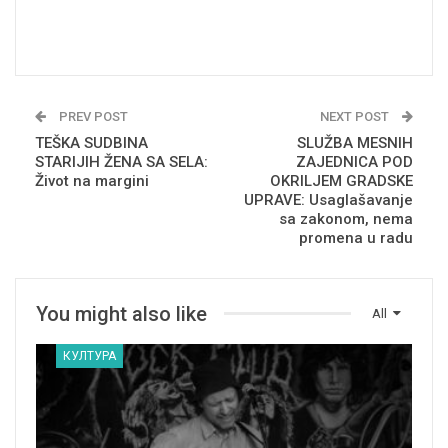
PREV POST
NEXT POST
TEŠKA SUDBINA
SLUŽBA MESNIH
STARIJIH ŽENA SA SELA:
ZAJEDNICA POD
Život na margini
OKRILJEM GRADSKE
UPRAVE: Usaglašavanje
sa zakonom, nema
promena u radu
You might also like
All
КУЛТУРА