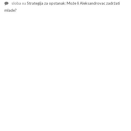
sloba
на
Strategija za opstanak: Može li Aleksandrovac zadržati
mlade?