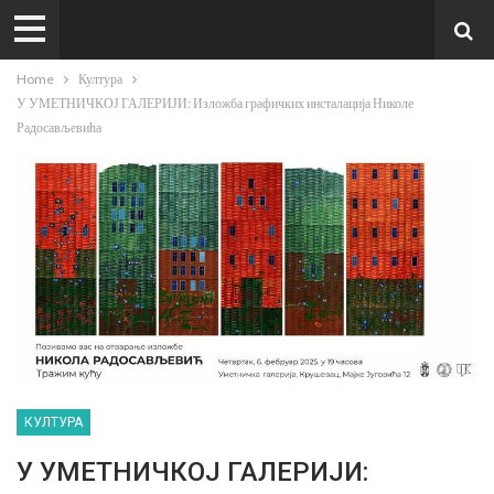
Home
Култура
У УМЕТНИЧКОЈ ГАЛЕРИЈИ: Изложба графичких инсталација Николе
Радосављевића
КУЛТУРА
У УМЕТНИЧКОЈ ГАЛЕРИЈИ: