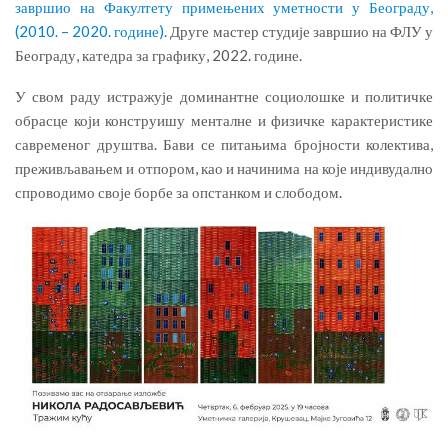
завршио на Факултету примењених уметности у Београду,
(2010. – 2020. године)
. Друге мастер студије завршио на ФЛУ у
Београду, катедра за графику, 2022. године.
У свом раду истражује доминантне социолошке и политичке
обрасце који конструишу менталне и физичке карактеристике
савременог друштва. Бави се питањима бројности колектива,
преживљавањем и отпором, као и начинима на које индивудално
спроводимо своје борбе за опстанком и слободом.