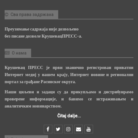
Сва права задржана
Преузимање садржаја није дозвољено
без писане дозволе КрушевацПРЕСС-а.
О нама
Крушевац ПРЕСС је први званично регистрован приватни
Интернет медиј у нашем крају, Интернет новине и регионални
портал за грађане Расинског округа.
Наши циљеви и задаци су да прикупљамо и дистрибуирамо
проверене информације, и бавимо се истраживањем и
аналитичким новинарством.
Čitaj dalje...