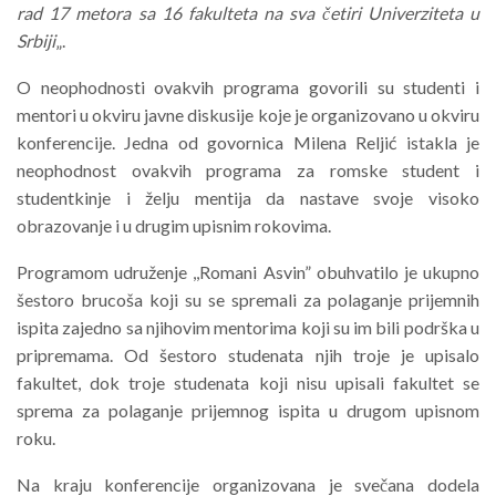
rad 17 metora sa 16 fakulteta na sva četiri Univerziteta u
Srbiji
„.
O neophodnosti ovakvih programa govorili su studenti i
mentori u okviru javne diskusije koje je organizovano u okviru
konferencije. Jedna od govornica Milena Reljić istakla je
neophodnost ovakvih programa za romske student i
studentkinje i želju mentija da nastave svoje visoko
obrazovanje i u drugim upisnim rokovima.
Programom udruženje ,,Romani Asvin” obuhvatilo je ukupno
šestoro brucoša koji su se spremali za polaganje prijemnih
ispita zajedno sa njihovim mentorima koji su im bili podrška u
pripremama. Od šestoro studenata njih troje je upisalo
fakultet, dok troje studenata koji nisu upisali fakultet se
sprema za polaganje prijemnog ispita u drugom upisnom
roku.
Na kraju konferencije organizovana je svečana dodela