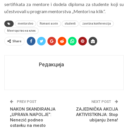
sertifikata za mentore i dodela diploma za studente koji su
učestvovali u program mentorstva ,,Mentori na klik“.
mentorstvo
Romani asvin
studenti
završna konferencija
Менторство на клик
Share
Редакција
PREV POST
NEXT POST
NAKON SKANDIRANJA
ZAJEDNIČKA AKCIJA
„UPRAVA NAPOLJE“:
AKTIVISTKINJA: Stop
Nenezić podneo
ubijanju žena!
ostavku na mesto