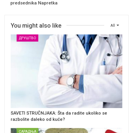
predsednika Napretka
You might also like
All
ДРУШТВО
SAVETI STRUČNJAKA: Šta da radite ukoliko se
razbolite daleko od kuće?
САРАДЊА