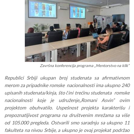
Završna konferencija programa „Mentorstvo na klik“
Republici Srbiji ukupan broj studenata sa afirmativnom
merom za pripadnike romske nacionalnosti ima ukupno 240
upisanih studenata/kinja, što čini trećinu studenata romske
nacionalnosti koje je udruženje,,Romani Asvin” ovim
projektom obuhvatilo. Uspešnost projekta karakterišu i
prepoznatljivost programa na društvenim mrežama sa više
od 105.000 pregleda. Ostvarili smo saradnju sa ukupno 11
fakulteta na nivou Srbije, a ukupno je ovaj projekat podržao