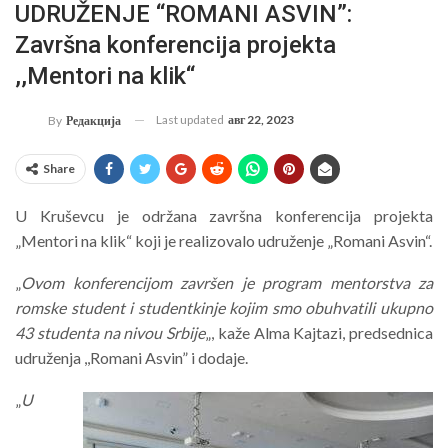
UDRUŽENJE “ROMANI ASVIN”:
Završna konferencija projekta
,,Mentori na klik“
Last updated
авг 22, 2023
By
Редакција
Share
U Kruševcu je održana završna konferencija projekta
„Mentori na klik“ koji je realizovalo udruženje „Romani Asvin“.
„
Ovom konferencijom završen je program mentorstva za
romske student i studentkinje kojim smo obuhvatili ukupno
43 studenta na nivou Srbije
„, kaže Alma Kajtazi, predsednica
udruženja ,,Romani Asvin” i dodaje.
„
U