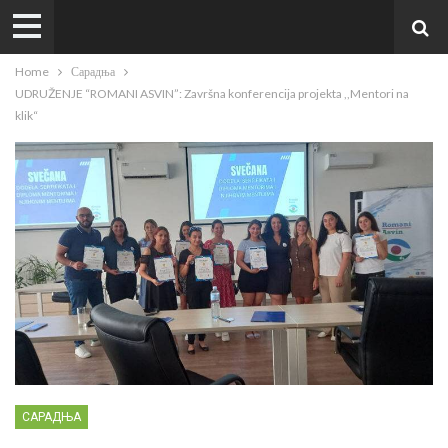
Home
Сарадња
UDRUŽENJE “ROMANI ASVIN”: Završna konferencija projekta ,,Mentori na
klik“
САРАДЊА