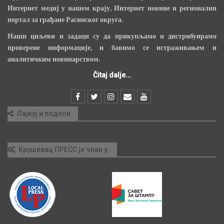
Интернет медиј у нашем крају, Интернет новине и регионални
портал за грађане Расинског округа.
Наши циљеви и задаци су да прикупљамо и дистрибуирамо
проверене информације, и бавимо се истраживањем и
аналитичким новинарством.
Čitaj dalje...
Лајкуј и подели
Крушевац ПРЕСС је члан у: