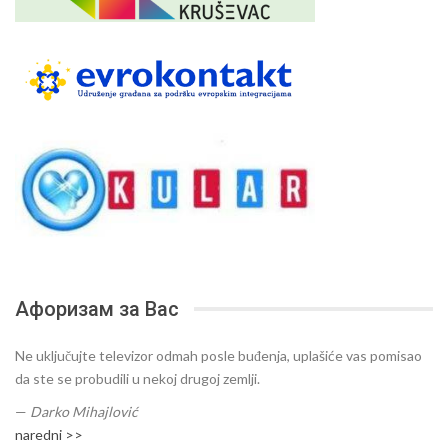
Афоризам за Вас
Ne uključujte televizor odmah posle buđenja, uplašiće vas pomisao
da ste se probudili u nekoj drugoj zemlji.
—
Darko Mihajlović
naredni >>