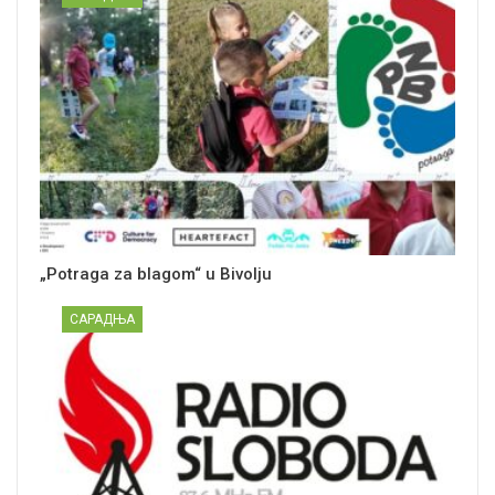
„Potraga za blagom“ u Bivolju
САРАДЊА