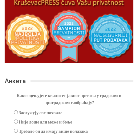
Анкета
Како оцењујете квалитет јавног превоза у градском и
приградском саобраћају?
Заслужују све похвале
Није лоше али може и боље
Требало би да имају више полазака