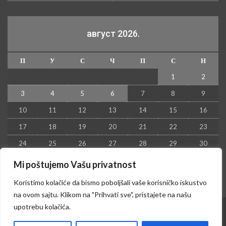
август 2026.
П
У
С
Ч
П
С
Н
1
2
3
4
5
6
7
8
9
10
11
12
13
14
15
16
17
18
19
20
21
22
23
24
25
26
27
28
29
30
31
Mi poštujemo Vašu privatnost
« јул
Koristimo kolačiće da bismo poboljšali vaše korisničko iskustvo
na ovom sajtu. Klikom na "Prihvati sve", pristajete na našu
upotrebu kolačića.
© 2026 - Kruševac PRESS. Sva prava zadržana.