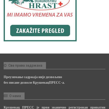
Сва права задржана
Преузимање садржаја није дозвољено
без писане дозволе КрушевацПРЕСС-а.
О нама
Крушевац ПРЕСС је први званично регистрован приватни