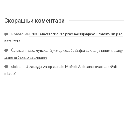
Скорашњи коментари
Romeo
на
Brus i Aleksandrovac pred nestajanjem: Dramatičan pad
nataliteta
Čarapan
на
Комуналци ћуте док саобраћајна полиција пише хиљаду
казне за бахато паркирање
sloba
на
Strategija za opstanak: Može li Aleksandrovac zadržati
mlade?