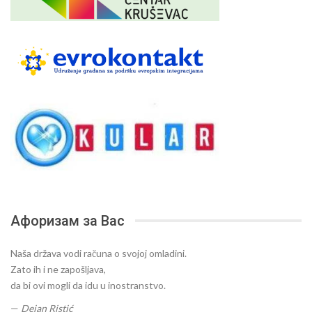
Афоризам за Вас
Naša država vodi računa o svojoj omladini.
Zato ih i ne zapošljava,
da bi ovi mogli da idu u inostranstvo.
—
Dejan Ristić