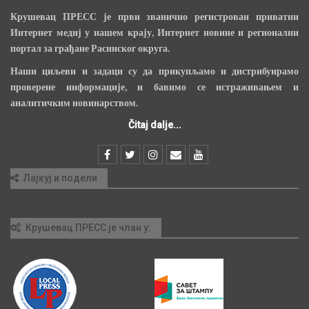
Крушевац ПРЕСС је први званично регистрован приватни
Интернет медиј у нашем крају, Интернет новине и регионални
портал за грађане Расинског округа.
Наши циљеви и задаци су да прикупљамо и дистрибуирамо
проверене информације, и бавимо се истраживањем и
аналитичким новинарством.
Čitaj dalje...
Лајкуј и подели
Крушевац ПРЕСС је члан у: