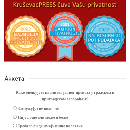
Анкета
Како оцењујете квалитет јавног превоза у градском и
приградском саобраћају?
Заслужују све похвале
Није лоше али може и боље
Требало би да имају више полазака