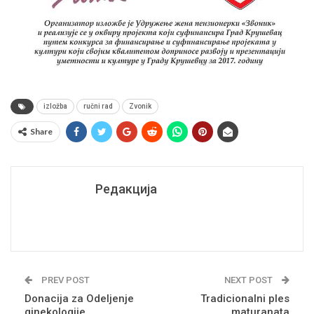
izložba
ručni rad
Zvonik
Share
Редакција
PREV POST
NEXT POST
Donacija za Odeljenje
Tradicionalni ples
ginekologije
maturanata