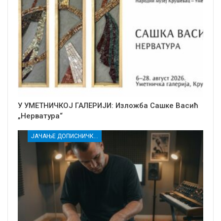
У УМЕТНИЧКОЈ ГАЛЕРИЈИ: Изложба Сашке Васић
„Нерватура“
ЈАЧАЊЕ ДОПИСНИЧКЕ МРЕЖЕ НЕЗАВИСНИХ МЕДИЈА У РАСИНСКОМ ОКРУГУ