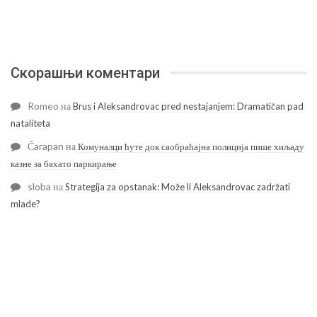
Скорашњи коментари
Romeo
на
Brus i Aleksandrovac pred nestajanjem: Dramatičan pad
nataliteta
Čarapan
на
Комуналци ћуте док саобраћајна полиција пише хиљаду
казне за бахато паркирање
sloba
на
Strategija za opstanak: Može li Aleksandrovac zadržati
mlade?