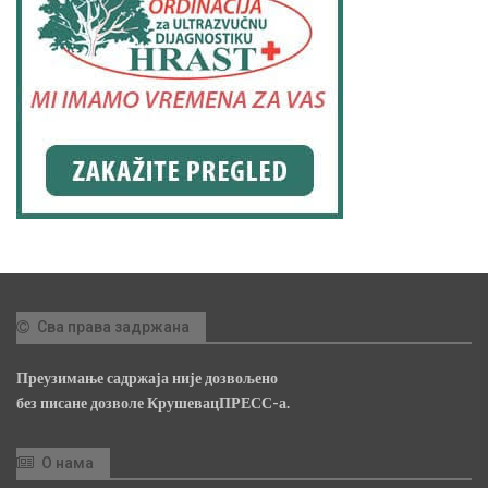
Сва права задржана
Преузимање садржаја није дозвољено
без писане дозволе КрушевацПРЕСС-а.
О нама