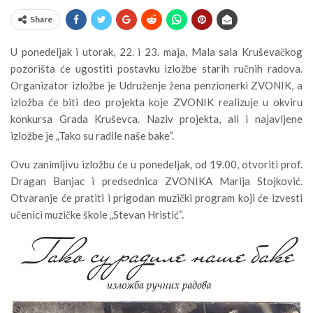
Share
U ponedeljak i utorak, 22. i 23. maja, Mala sala Kruševačkog
pozorišta će ugostiti postavku izložbe starih ručnih radova.
Organizator izložbe je Udruženje žena penzionerki ZVONIK, a
izložba će biti deo projekta koje ZVONIK realizuje u okviru
konkursa Grada Kruševca. Naziv projekta, ali i najavljene
izložbe je „Tako su radile naše bake“.
Ovu zanimljivu izložbu će u ponedeljak, od 19.00, otvoriti prof.
Dragan Banjac i predsednica ZVONIKA Marija Stojković.
Otvaranje će pratiti i prigodan muzički program koji će izvesti
učenici muzičke škole „Stevan Hristić“.