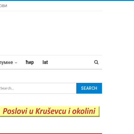
ОВИ
лумне
ћир
lat