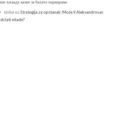
ише хиљаду казне за бахато паркирање
sloba
на
Strategija za opstanak: Može li Aleksandrovac
adržati mlade?