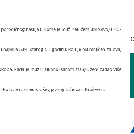
 porodičnog nasilja u kome je muž čekićem ubio svoju 45-
С
uhapsila S.M. starog 51 godinu, koji je osumnjičen za ovaj
oba, kada je muž u alkoholisanom stanju, ženi zadao više
ci Policije i zamenik višeg javnog tužioca u Kruševcu.