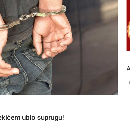
А
ićem ubio suprugu!