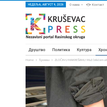
НЕДЕЉА, АВГУСТ 9, 2026
О нама
Контакт
Друштво
Политика
Култура
Хро
Home
Хроника
ZLOČIN U MAKREŠANU: Muž čekićem ubi