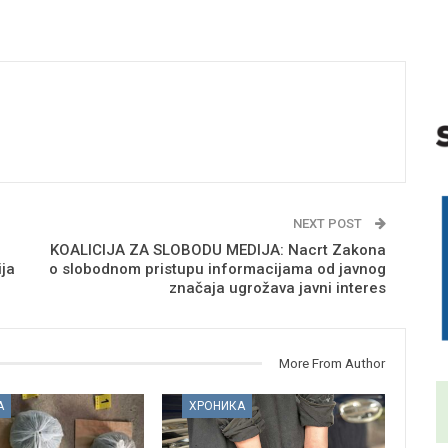
NEXT POST
KOALICIJA ZA SLOBODU MEDIJA: Nacrt Zakona
ja
o slobodnom pristupu informacijama od javnog
značaja ugrožava javni interes
More From Author
А
ХРОНИКА