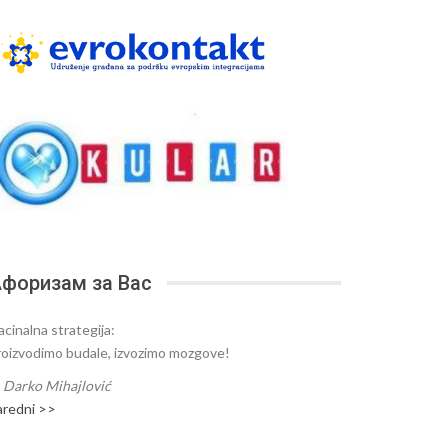
форизам за Вас
acinalna strategija:
roizvodimo budale, izvozimo mozgove!
—
Darko Mihajlović
aredni >>