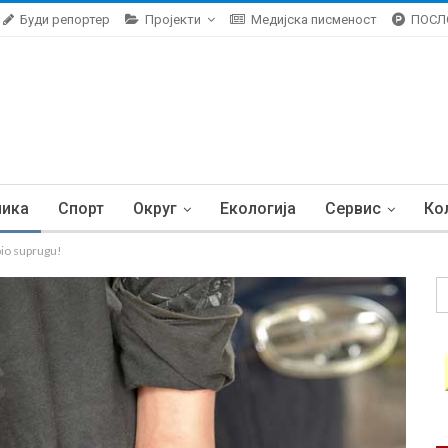
Буди репортер
Пројекти
Медијска писменост
ПОСЛ
ника
Спорт
Округ
Екологија
Сервис
Ко
o suprugu!