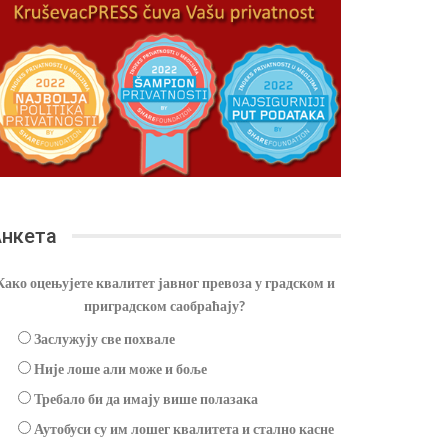
нкета
Како оцењујете квалитет јавног превоза у градском и
приградском саобраћају?
Заслужују све похвале
Није лоше али може и боље
Требало би да имају више полазака
Аутобуси су им лошег квалитета и стално касне