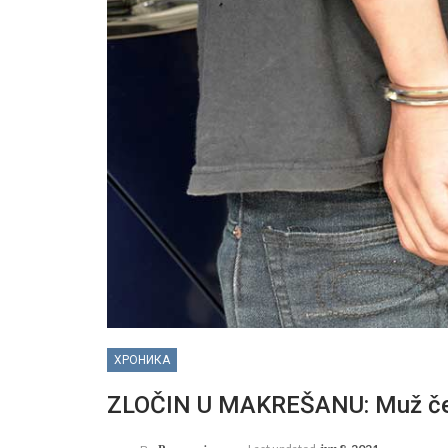
ХРОНИКА
ZLOČIN U MAKREŠANU: Muž ček