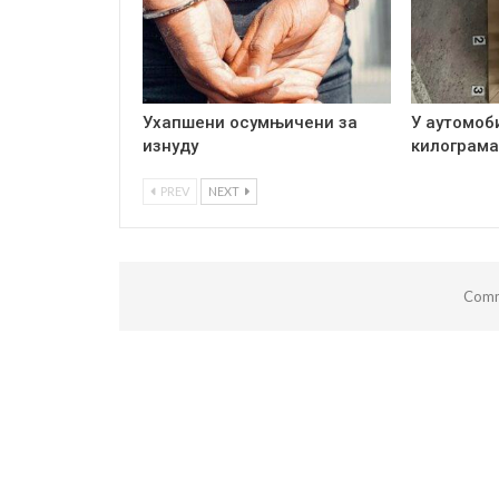
Ухапшени осумњичени за
У аутомоб
изнуду
килограма
PREV
NEXT
Comm