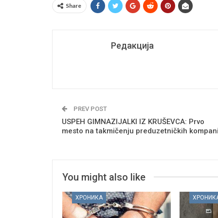
Share
Редакција
PREV POST
USPEH GIMNAZIJALKI IZ KRUŠEVCA: Prvo
mesto na takmičenju preduzetničkih kompani
You might also like
ХРОНИКА
ХРОНИК