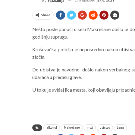
Last updated
јун 8, 2021
By
Редакција
Share
Nešto posle ponoći u selu Makrešane došlo je do
godišnju suprugu.
Kruševačka policija je neposredno nakon ubistva 
zločin.
Do ubistva je navodno došlo nakon verbalnog suk
udaraca u predelu glave.
U toku je uviđaj lica mesta, koji obavljaju pripadni
alkohol
Makrešane
muž
ubistvo
žena