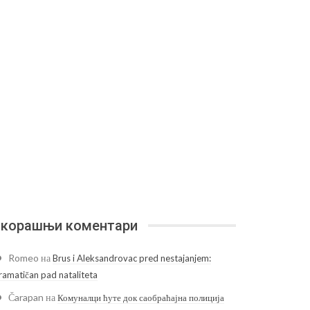
корашњи коментари
Romeo
на
Brus i Aleksandrovac pred nestajanjem:
ramatičan pad nataliteta
Čarapan
на
Комуналци ћуте док саобраћајна полиција