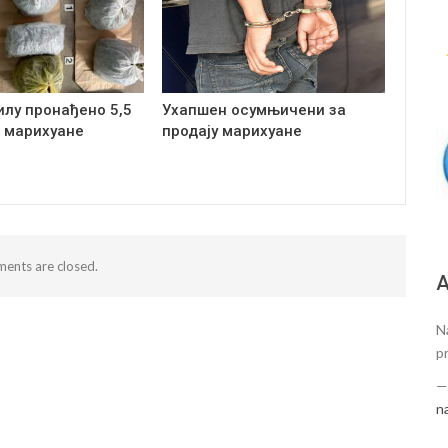
илу пронађено 5,5
Ухапшен осумњичени за
 марихуане
продају марихуане
ents are closed.
А
N
p
n