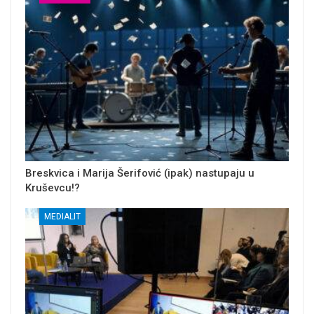
Breskvica i Marija Šerifović (ipak) nastupaju u
Kruševcu!?
MEDIALIT