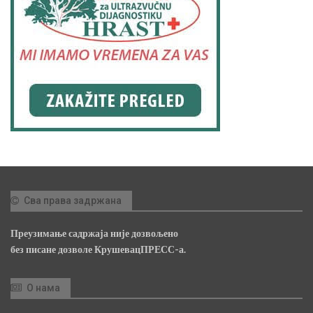
Сва права задржана
Преузимање садржаја није дозвољено
без писане дозволе КрушевацПРЕСС-а.
О нама