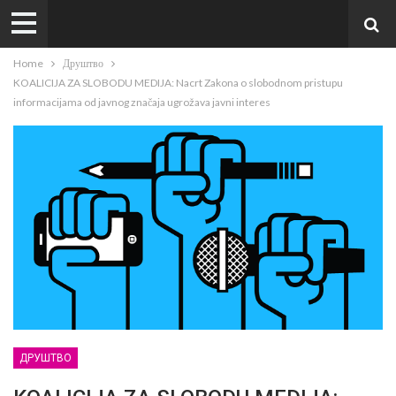
Home
Друштво
KOALICIJA ZA SLOBODU MEDIJA: Nacrt Zakona o slobodnom pristupu
informacijama od javnog značaja ugrožava javni interes
ДРУШТВО