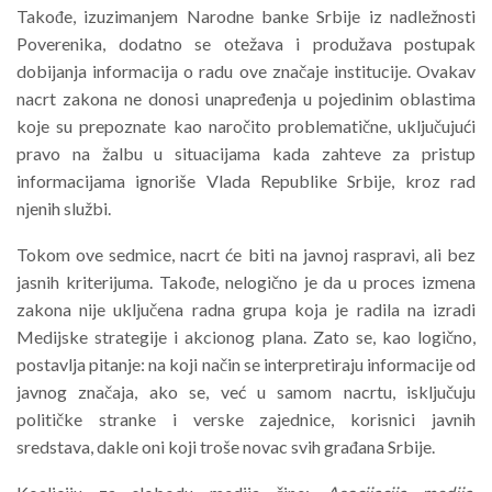
Takođe, izuzimanjem Narodne banke Srbije iz nadležnosti
Poverenika, dodatno se otežava i produžava postupak
dobijanja informacija o radu ove značaje institucije. Ovakav
nacrt zakona ne donosi unapređenja u pojedinim oblastima
koje su prepoznate kao naročito problematične, uključujući
pravo na žalbu u situacijama kada zahteve za pristup
informacijama ignoriše Vlada Republike Srbije, kroz rad
njenih službi.
Tokom ove sedmice, nacrt će biti na javnoj raspravi, ali bez
jasnih kriterijuma. Takođe, nelogično je da u proces izmena
zakona nije uključena radna grupa koja je radila na izradi
Medijske strategije i akcionog plana. Zato se, kao logično,
postavlja pitanje: na koji način se interpretiraju informacije od
javnog značaja, ako se, već u samom nacrtu, isključuju
političke stranke i verske zajednice, korisnici javnih
sredstava, dakle oni koji troše novac svih građana Srbije.