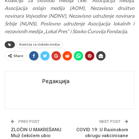
Koaliciju za slobodu medija čine:
Asocijacija medija,
Asocijacija onlajn medija (AOM), Nezavisno društvo
novinara Vojvodine (NDNV), Nezavisno udruženje novinara
Srbije (NUNS), Poslovno udruženje Asocijacija lokalnih i
nezavisnih medija „Lokal Pres“ i Slavko Ćuruvija Fondacija.
Koalicija za slobodu medija
Share
Редакција
PREV POST
NEXT POST
ZLOČIN U MAKREŠANU:
COVID 19: U Rasinskom
Muž čekićem ubio
okrugu vakcinisane