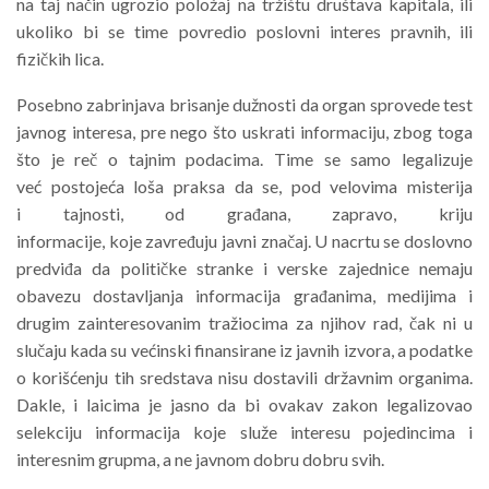
na taj način ugrozio položaj na tržištu društava kapitala, ili
ukoliko bi se time povredio poslovni interes pravnih, ili
fizičkih lica.
Posebno zabrinjava brisanje dužnosti da organ sprovede test
javnog interesa, pre nego što uskrati informaciju, zbog toga
što je reč o tajnim podacima. Time se samo legalizuje
već postojeća loša praksa da se, pod velovima misterija
i tajnosti, od građana, zapravo, kriju
informacije, koje zavređuju javni značaj. U nacrtu se doslovno
predviđa da političke stranke i verske zajednice nemaju
obavezu dostavljanja informacija građanima, medijima i
drugim zainteresovanim tražiocima za njihov rad, čak ni u
slučaju kada su većinski finansirane iz javnih izvora, a podatke
o korišćenju tih sredstava nisu dostavili državnim organima.
Dakle, i laicima je jasno da bi ovakav zakon legalizovao
selekciju informacija koje služe interesu pojedincima i
interesnim grupma, a ne javnom dobru dobru svih.