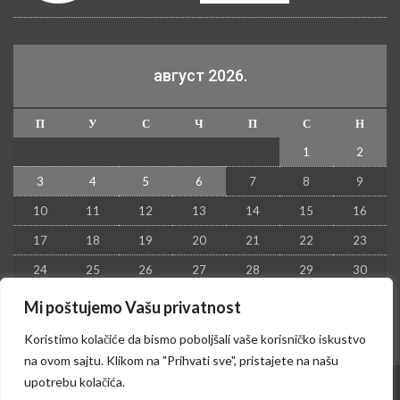
август 2026.
П
У
С
Ч
П
С
Н
1
2
3
4
5
6
7
8
9
10
11
12
13
14
15
16
17
18
19
20
21
22
23
24
25
26
27
28
29
30
31
Mi poštujemo Vašu privatnost
« јул
Koristimo kolačiće da bismo poboljšali vaše korisničko iskustvo
na ovom sajtu. Klikom na "Prihvati sve", pristajete na našu
upotrebu kolačića.