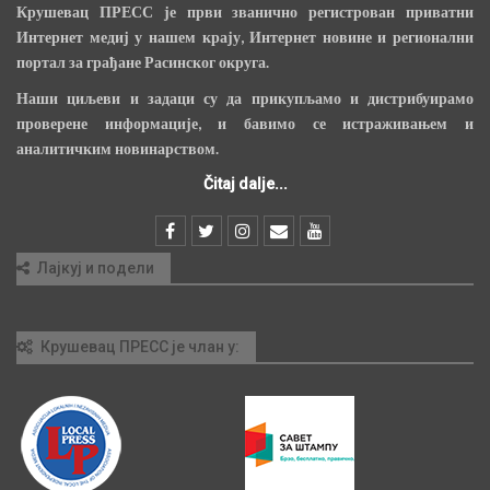
Крушевац ПРЕСС је први званично регистрован приватни
Интернет медиј у нашем крају, Интернет новине и регионални
портал за грађане Расинског округа.
Наши циљеви и задаци су да прикупљамо и дистрибуирамо
проверене информације, и бавимо се истраживањем и
аналитичким новинарством.
Čitaj dalje...
Лајкуј и подели
Крушевац ПРЕСС је члан у: