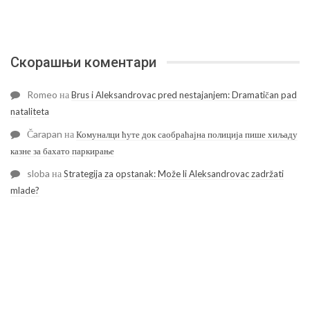
Скорашњи коментари
Romeo
на
Brus i Aleksandrovac pred nestajanjem: Dramatičan pad
nataliteta
Čarapan
на
Комуналци ћуте док саобраћајна полиција пише хиљаду
казне за бахато паркирање
sloba
на
Strategija za opstanak: Može li Aleksandrovac zadržati
mlade?