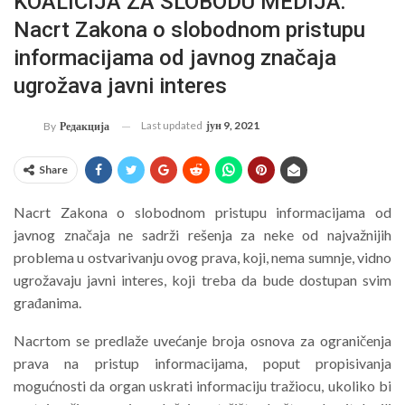
KOALICIJA ZA SLOBODU MEDIJA:
Nacrt Zakona o slobodnom pristupu
informacijama od javnog značaja
ugrožava javni interes
Last updated
јун 9, 2021
By
Редакција
Share
Nacrt Zakona o slobodnom pristupu informacijama od
javnog značaja ne sadrži rešenja za neke od najvažnijih
problema u ostvarivanju ovog prava, koji, nema sumnje, vidno
ugrožavaju javni interes, koji treba da bude dostupan svim
građanima.
Nacrtom se predlaže uvećanje broja osnova za ograničenja
prava na pristup informacijama, poput propisivanja
mogućnosti da organ uskrati informaciju tražiocu, ukoliko bi