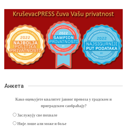
Анкета
Како оцењујете квалитет јавног превоза у градском и
приградском саобраћају?
Заслужују све похвале
Није лоше али може и боље