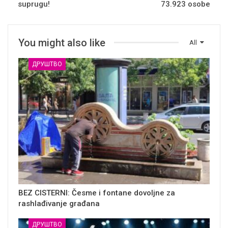
suprugu!
73.923 osobe
You might also like
All
ДРУШТВО
BEZ CISTERNI: Česme i fontane dovoljne za
rashlađivanje građana
ДРУШТВО