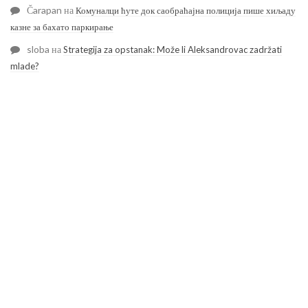
Čarapan
на
Комуналци ћуте док саобраћајна полиција пише хиљаду
казне за бахато паркирање
sloba
на
Strategija za opstanak: Može li Aleksandrovac zadržati
mlade?