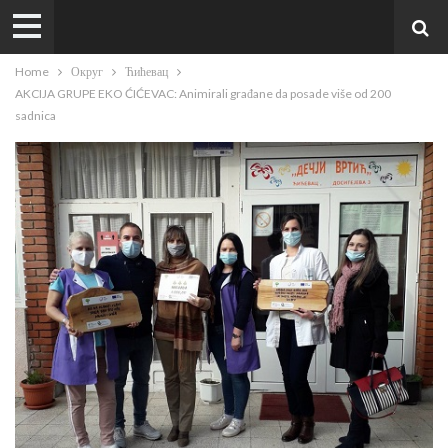
Home
Округ
Ћићевац
AKCIJA GRUPE EKO ĆIĆEVAC: Animirali građane da posade više od 200
sadnica