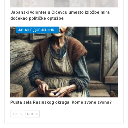
Japanski volonter u Ćićevcu umesto izložbe mira
dočekao političke optužbe
ЈАЧАЊЕ ДОПИСНИЧКЕ МРЕЖЕ НЕЗАВИСНИХ МЕДИЈА У РАСИНСКОМ ОКРУГУ
Pusta sela Rasinskog okruga: Kome zvone zvona?
PREV
NEXT