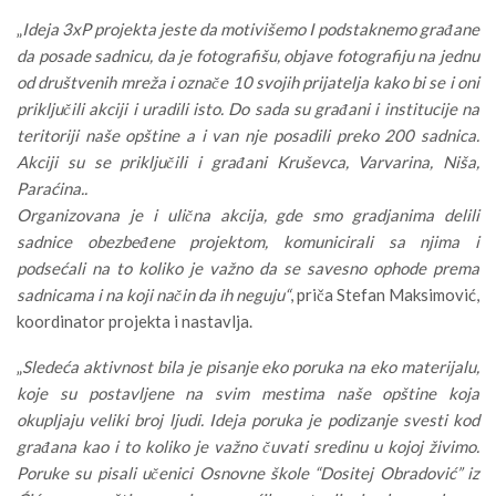
„
Ideja 3xP projekta jeste da motivišemo I podstaknemo građane
da posade sadnicu, da je fotografišu, objave fotografiju na jednu
od društvenih mreža i označe 10 svojih prijatelja kako bi se i oni
priključili akciji i uradili isto. Do sada su građani i institucije na
teritoriji naše opštine a i van nje posadili preko 200 sadnica.
Akciji su se priključili i građani Kruševca, Varvarina, Niša,
Paraćina..
Organizovana je i ulična akcija, gde smo gradjanima delili
sadnice obezbeđene projektom, komunicirali sa njima i
podsećali na to koliko je važno da se savesno ophode prema
sadnicama i na koji način da ih neguju“
, priča Stefan Maksimović,
koordinator projekta i nastavlja.
„
Sledeća aktivnost bila je pisanje eko poruka na eko materijalu,
koje su postavljene na svim mestima naše opštine koja
okupljaju veliki broj ljudi. Ideja poruka je podizanje svesti kod
građana kao i to koliko je važno čuvati sredinu u kojoj živimo.
Poruke su pisali učenici Osnovne škole “Dositej Obradović” iz