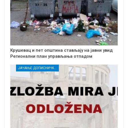
Крушевац и пет општина стављају на јавни увид
Регионални план управљања отпадом
ЈАЧАЊЕ ДОПИСНИЧКЕ МРЕЖЕ НЕЗАВИСНИХ МЕДИЈА У РАСИНСКОМ ОКРУГУ