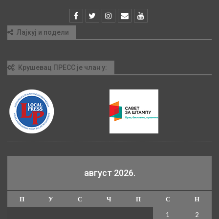
Лајкуј и подели
Крушевац ПРЕСС је члан у:
август 2026.
П
У
С
Ч
П
С
Н
1
2