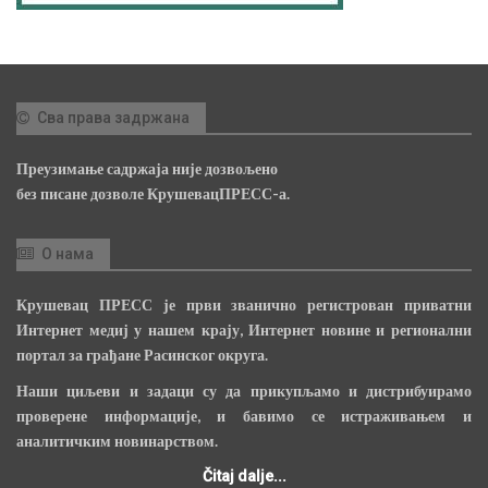
Сва права задржана
Преузимање садржаја није дозвољено
без писане дозволе КрушевацПРЕСС-а.
О нама
Крушевац ПРЕСС је први званично регистрован приватни
Интернет медиј у нашем крају, Интернет новине и регионални
портал за грађане Расинског округа.
Наши циљеви и задаци су да прикупљамо и дистрибуирамо
проверене информације, и бавимо се истраживањем и
аналитичким новинарством.
Čitaj dalje...