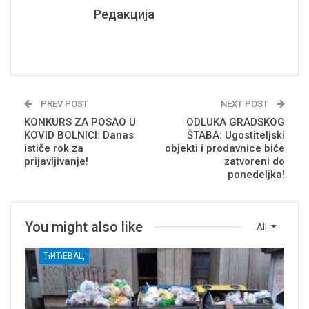
Редакција
PREV POST
NEXT POST
KONKURS ZA POSAO U
ODLUKA GRADSKOG
KOVID BOLNICI: Danas
ŠTABA: Ugostiteljski
ističe rok za
objekti i prodavnice biće
prijavljivanje!
zatvoreni do
ponedeljka!
You might also like
All
ЋИЋЕВАЦ