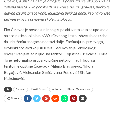
Ćićevca, a opština nam je omogućila postavljanje eko poruka na
željena mesta. Eko poruke danas krase dečija igrališta, parkove,
glavne izvore pijaće vode, inkluzivni park za decu, kao i dvorište
dečijeg vrtića, i osnovne škole u Stalaću
„.
Eko Ćićevac je novookupljena grupa aktivista koja se upoznala
na projektima lokalnih NVO i Crvenog krsta i shvatila da treba
da udruženim snagama nastavi dalje. Zanimaju ih, pre svega,
ekološki projekti koji su u misiji edukovanja i ekološkog
osvešćivanja mladih ljudi na teritoriji opštine Ćićevac ali i šire.
To je neformalna grupa koju čine petoro mladih ljudi sa
teritorije opštine Ćićevac – Milena Blagojević, Nikola
Bogojević, Aleksandar Simić, Ivana Petrović i Stefan
Maksimović.
Ćićevac
Eko Ćićevac
sadnice
Stefan Maksimović
Share