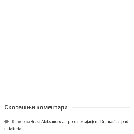
Скорашњи коментари
Romeo
на
Brus i Aleksandrovac pred nestajanjem: Dramatičan pad
nataliteta