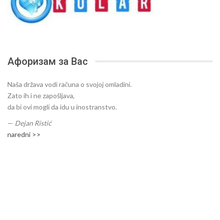
Афоризам за Вас
Naša država vodi računa o svojoj omladini.
Zato ih i ne zapošljava,
da bi ovi mogli da idu u inostranstvo.
—
Dejan Ristić
naredni >>