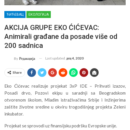
ЋИЋЕВАЦ
ЕКОЛОГИЈА
AKCIJA GRUPE EKO ĆIĆEVAC:
Animirali građane da posade više od
200 sadnica
Last updated
дец 4, 2020
By
Редакција
Share
Eko Ćićevac realizuje projekat 3xP IDE – Prihvati izazov,
Posadi drvo, Pozovi ekipu u saradnji sa Beogradskom
otvorenom školom, Mladim istraživačima Srbije i Inžinjerima
zaštite životne sredine u okviru trogodišnjeg projekta Zeleni
inkubator.
Projekat se sprovodi uz finansijsku podršku Evropske unije.