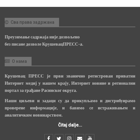
Сва права задржана
Преузимање садржаја није дозвољено
без писане дозволе КрушевацПРЕСС-а.
О нама
Крушевац ПРЕСС је први званично регистрован приватни
Интернет медиј у нашем крају, Интернет новине и регионални
портал за грађане Расинског округа.
Наши циљеви и задаци су да прикупљамо и дистрибуирамо
проверене информације, и бавимо се истраживањем и
аналитичким новинарством.
Čitaj dalje...