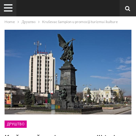
Home
Друштво
Kruševac šampion u promociji turizma i kulture
ДРУШТВО