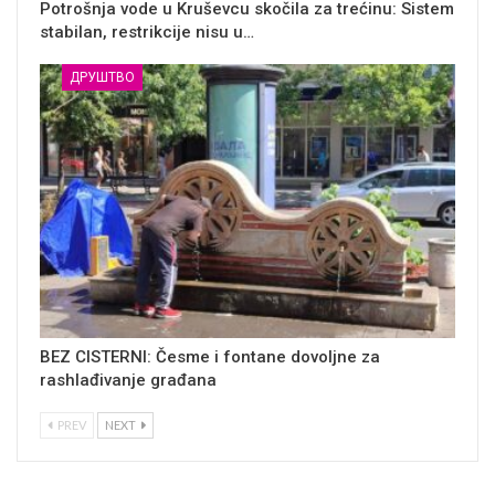
Potrošnja vode u Kruševcu skočila za trećinu: Sistem
stabilan, restrikcije nisu u…
ДРУШТВО
BEZ CISTERNI: Česme i fontane dovoljne za
rashlađivanje građana
PREV
NEXT