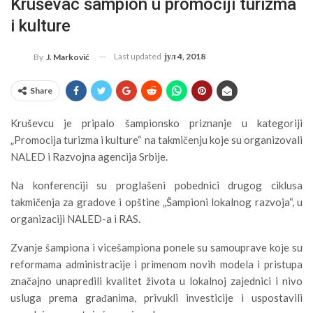
Kruševac šampion u promociji turizma
i kulture
Last updated
јул 4, 2018
By
J. Marković
Share
Kruševcu je pripalo šampionsko priznanje u kategoriji
„Promocija turizma i kulture“ na takmičenju koje su organizovali
NALED i Razvojna agencija Srbije.
Na konferenciji su proglašeni pobednici drugog ciklusa
takmičenja za gradove i opštine
„Šampioni lokalnog razvoja“,
u
organizaciji NALED-a i RAS.
Zvanje šampiona i vicešampiona ponele su samouprave koje su
reformama administracije i primenom novih modela i pristupa
značajno unapredili kvalitet života u lokalnoj zajednici i nivo
usluga prema građanima, privukli investicije i uspostavili