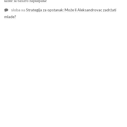
казне за бахато паркирање
sloba
на
Strategija za opstanak: Može li Aleksandrovac zadržati
mlade?