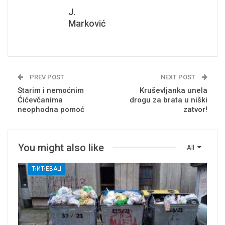
J.
Marković
PREV POST
NEXT POST
Starim i nemoćnim
Kruševljanka unela
Ćićevčanima
drogu za brata u niški
neophodna pomoć
zatvor!
You might also like
All
ЋИЋЕВАЦ