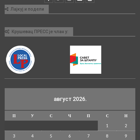
Лајкуј и подели
Крушевац ПРЕСС је члан у:
август 2026.
П
У
С
Ч
П
С
Н
1
2
3
4
5
6
7
8
9