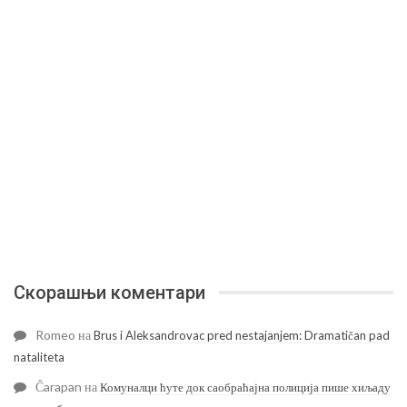
Скорашњи коментари
Romeo
на
Brus i Aleksandrovac pred nestajanjem: Dramatičan pad
nataliteta
Čarapan
на
Комуналци ћуте док саобраћајна полиција пише хиљаду