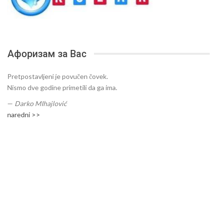
Афоризам за Вас
Pretpostavljeni je povučen čovek.
Nismo dve godine primetili da ga ima.
—
Darko MIhajlović
naredni >>