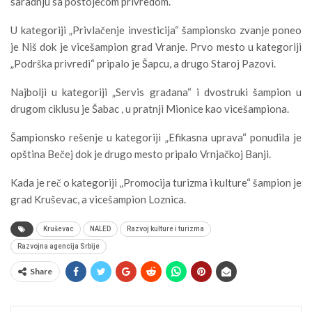
saradnju sa postojećom privredom.
U kategoriji „Privlačenje investicija“ šampionsko zvanje poneo
je
Niš
dok je vicešampion grad
Vranje
. Prvo mesto u kategoriji
„Podrška privredi“ pripalo je
Šapcu
, a drugo
Staroj Pazovi
.
Najbolji u kategoriji „Servis građana“ i dvostruki šampion u
drugom ciklusu je
Šabac
, u pratnji
Mionice
kao vicešampiona.
Šampionsko rešenje u kategoriji „Efikasna uprava“ ponudila je
opština
Bečej
dok je drugo mesto pripalo
Vrnjačkoj Banji
.
Kada je reč o kategoriji „Promocija turizma i kulture“ šampion je
grad
Kruševac
, a vicešampion
Loznica
.
Kruševac
NALED
Razvoj kulture i turizma
Razvojna agencija Srbije
Share