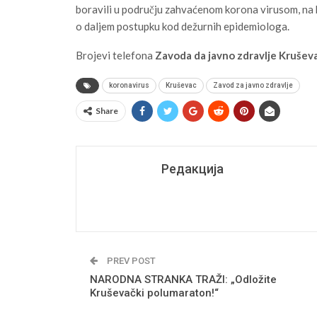
boravili u području zahvaćenom korona virusom, na 
o daljem postupku kod dežurnih epidemiologa.
Brojevi telefona
Zavoda da javno zdravlje Krušev
koronavirus
Kruševac
Zavod za javno zdravlje
Share
Редакција
PREV POST
NARODNA STRANKA TRAŽI: „Odložite
Kruševački polumaraton!“