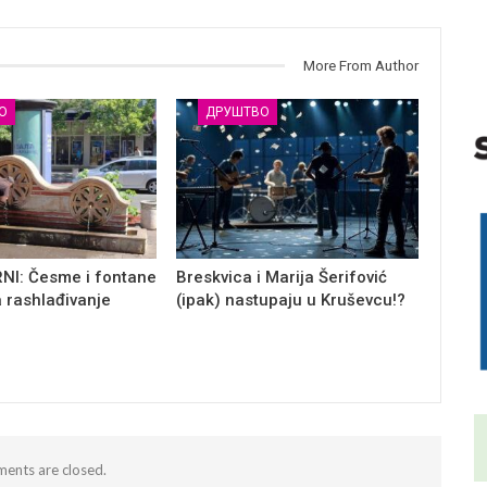
More From Author
О
ДРУШТВО
NI: Česme i fontane
Breskvica i Marija Šerifović
a rashlađivanje
(ipak) nastupaju u Kruševcu!?
ents are closed.