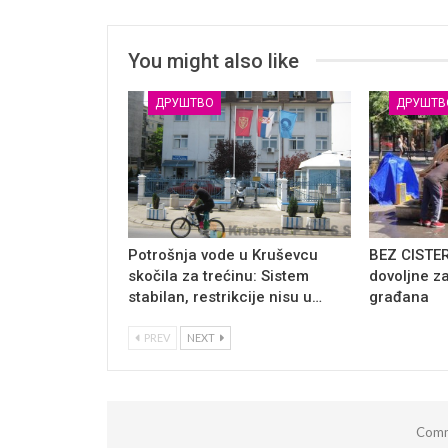
You might also like
ДРУШТВО
ДРУШТВ
Potrošnja vode u Kruševcu
BEZ CISTER
skočila za trećinu: Sistem
dovoljne z
stabilan, restrikcije nisu u…
građana
PREV
NEXT
Comm