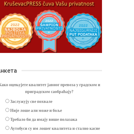
нкета
Како оцењујете квалитет јавног превоза у градском и
приградском саобраћају?
Заслужују све похвале
Није лоше али може и боље
Требало би да имају више полазака
Аутобуси су им лошег квалитета и стално касне