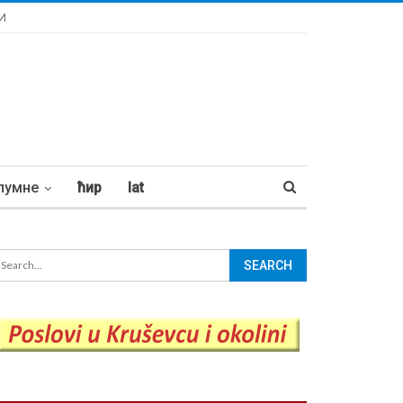
И
лумне
ћир
lat