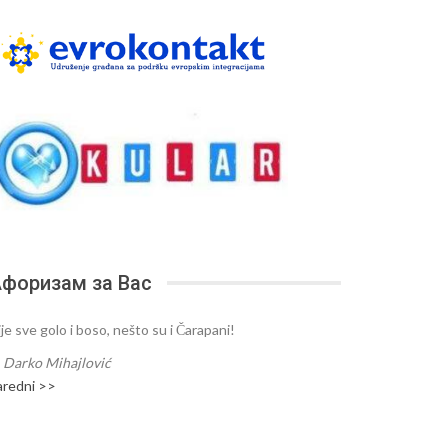
форизам за Вас
je sve golo i boso, nešto su i Čarapani!
—
Darko Mihajlović
aredni >>