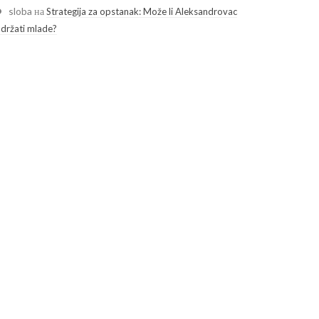
sloba
на
Strategija za opstanak: Može li Aleksandrovac
adržati mlade?