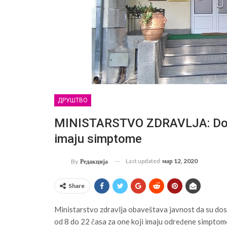
ДРУШТВО
MINISTARSTVO ZDRAVLJA: Dostu
imaju simptome
Last updated
мар 12, 2020
By
Редакција
Share
Ministarstvo zdravlja obaveštava javnost da su dos
od 8 do 22 časa za one koji imaju određene simptome