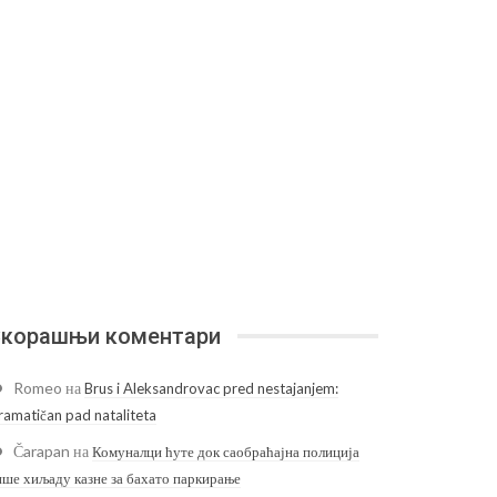
корашњи коментари
Romeo
на
Brus i Aleksandrovac pred nestajanjem:
ramatičan pad nataliteta
Čarapan
на
Комуналци ћуте док саобраћајна полиција
ише хиљаду казне за бахато паркирање