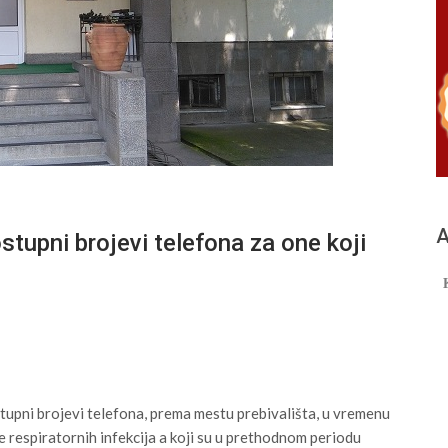
А
pni brojevi telefona za one koji
tupni brojevi telefona, prema mestu prebivališta, u vremenu
 respiratornih infekcija a koji su u prethodnom periodu