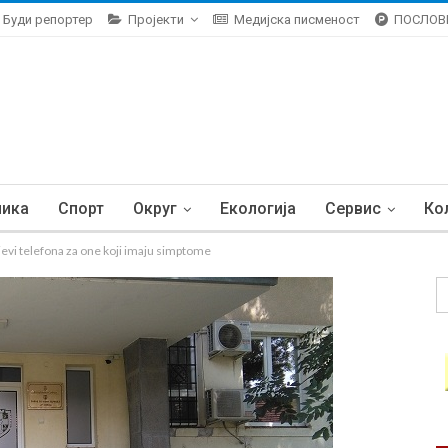
Буди репортер
Пројекти
Медијска писменост
ПОСЛОВ
ника
Спорт
Округ
Екологија
Сервис
Ко
i telefona za one koji imaju simptome