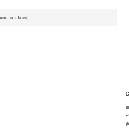
ents are closed.
С
D