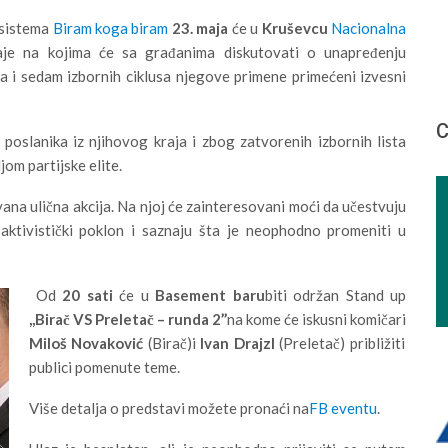
 sistema
Biram koga biram
23. maja
će u
Kruševcu
Nacionalna
je na kojima će sa građanima diskutovati o unapređenju
 i sedam izbornih ciklusa njegove primene primećeni izvesni
С
oslanika iz njihovog kraja i zbog zatvorenih izbornih lista
jom partijske elite.
ana ulična akcija. Na njoj će zainteresovani moći da učestvuju
n aktivistički poklon i saznaju šta je neophodno promeniti u
Od
20 sati
će u
Basement baru
biti održan Stand up
,,Birač VS Preletač – runda 2’’
na kome će iskusni komičari
Miloš Novaković
(Birač)i
Ivan Drajzl
(Preletač) približiti
publici pomenute teme.
Više detalja o predstavi možete pronaći na
FB eventu
.