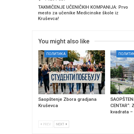
TAKMIČENJE UČENIČKIH KOMPANIJA: Prvo
mesto za učenike Medicinske škole iz
Kruševca!
You might also like
ПОЛИТИКА
ПОЛИТИ
Saopštenje Zbora gradjana
SAOPŠTENJ
Kruševca
CENTAR“: Z
kvadrata –
PREV
NEXT