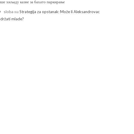
ише хиљаду казне за бахато паркирање
sloba
на
Strategija za opstanak: Može li Aleksandrovac
adržati mlade?