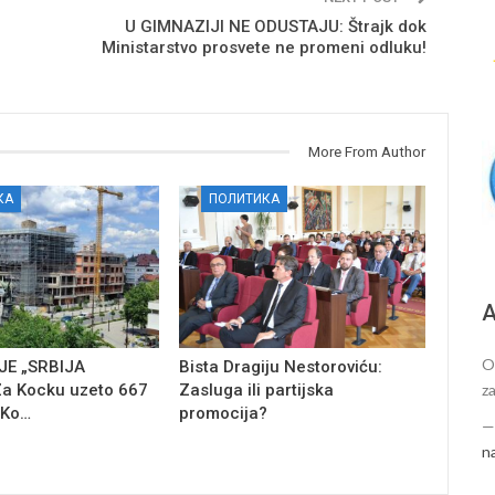
U GIMNAZIJI NE ODUSTAJU: Štrajk dok
Ministarstvo prosvete ne promeni odluku!
More From Author
КА
ПОЛИТИКА
А
O
E „SRBIJA
Bista Dragiju Nestoroviću:
za
a Kocku uzeto 667
Zasluga ili partijska
 Ko…
promocija?
n