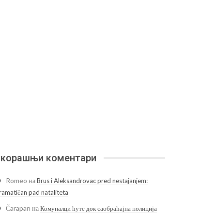
корашњи коментари
Romeo
на
Brus i Aleksandrovac pred nestajanjem:
ramatičan pad nataliteta
Čarapan
на
Комуналци ћуте док саобраћајна полиција