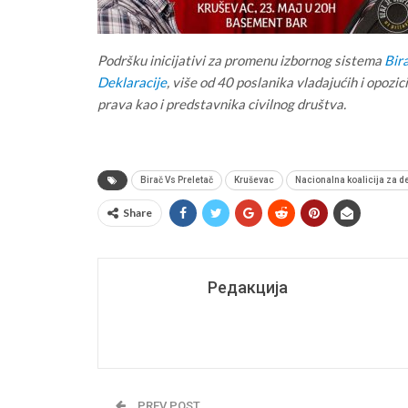
Podršku inicijativi za promenu izbornog sistema
Bir
Deklaracije
, više od 40 poslanika vladajućih i opozici
prava kao i predstavnika civilnog društva.
Birač Vs Preletač
Kruševac
Nacionalna koalicija za d
Share
Редакција
PREV POST