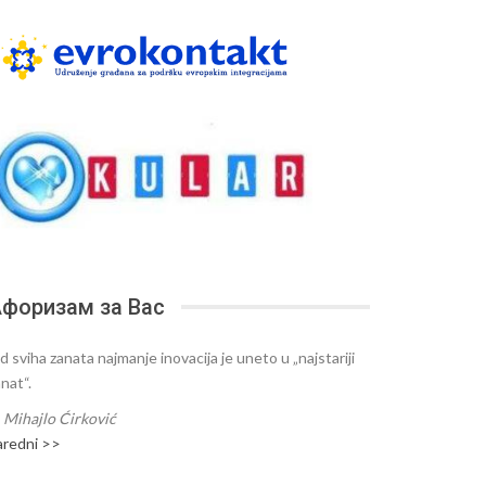
форизам за Вас
d sviha zanata najmanje inovacija je uneto u „najstariji
nat“.
—
Mihajlo Ćirković
aredni >>