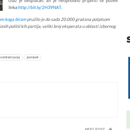
Ulaz je besplatan, ali je neophodno prijaviti se putem
linka
http://bit.ly/2H39NAT
.
am koga biram
pružilo je do sada 20.000 građana potpisom
onih političkih partija, veliki broj eksperata u oblasti izbornog
ecentralizaciju
poslanik
NEXT POST