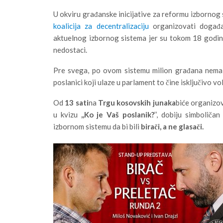
U okviru građanske inicijative za reformu izbornog
koalicija za decentralizaciju
organizovati događa
aktuelnog izbornog sistema jer su tokom 18 godina
nedostaci.
Pre svega, po ovom sistemu milion građana nema p
poslanici koji ulaze u parlament to čine isključivo vol
Od
13 sati
na
Trgu kosovskih junaka
biće organizov
u kvizu
,,Ko je Vaš poslanik?
’’, dobiju simboliča
izbornom sistemu da bi bili
birači, a ne glasači.