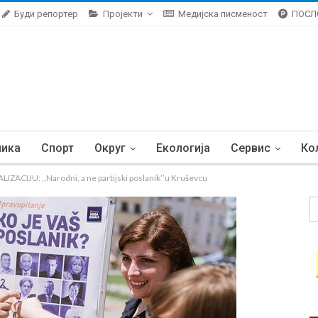
Буди репортер
Пројекти
Медијска писменост
ПОСЛ
ника
Спорт
Округ
Екологија
Сервис
Ко
IJU: ,,Narodni, a ne partijski poslanik’’u Kruševcu