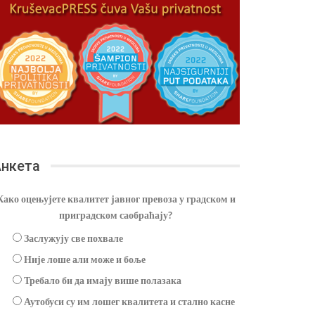
нкета
Како оцењујете квалитет јавног превоза у градском и
приградском саобраћају?
Заслужују све похвале
Није лоше али може и боље
Требало би да имају више полазака
Аутобуси су им лошег квалитета и стално касне