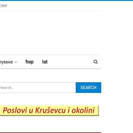
ОВИ
лумне
ћир
lat