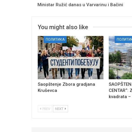
Ministar Ružić danas u Varvarinu i Bačini
You might also like
ПОЛИТИКА
ПОЛИТИ
Saopštenje Zbora gradjana
SAOPŠTENJ
Kruševca
CENTAR“: Z
kvadrata –
PREV
NEXT