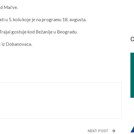
od Mačve.
i u 5. kolu koje je na programu 18. avgusta.
, Trajal gostuje kod Bežanije u Beogradu.
С
t iz Dobanovaca.
NEXT POST