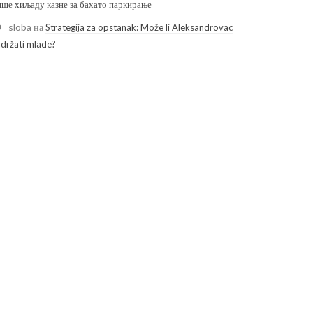
ише хиљаду казне за бахато паркирање
sloba
на
Strategija za opstanak: Može li Aleksandrovac
adržati mlade?