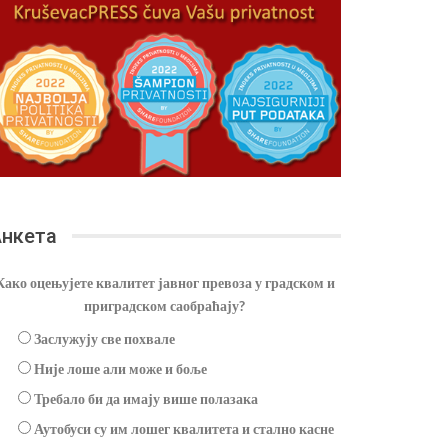
нкета
Како оцењујете квалитет јавног превоза у градском и
приградском саобраћају?
Заслужују све похвале
Није лоше али може и боље
Требало би да имају више полазака
Аутобуси су им лошег квалитета и стално касне