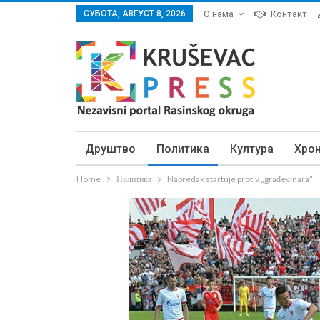
СУБОТА, АВГУСТ 8, 2026
О нама
Контакт
Друштво
Политика
Култура
Хро
Home
Политика
Napredak startuje protiv „građevinara“