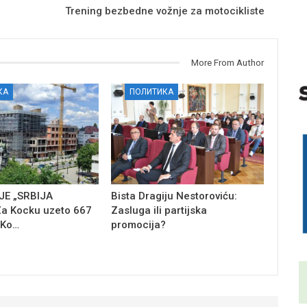
Trening bezbedne vožnje za motocikliste
More From Author
КА
ПОЛИТИКА
E „SRBIJA
Bista Dragiju Nestoroviću:
a Kocku uzeto 667
Zasluga ili partijska
 Ko…
promocija?