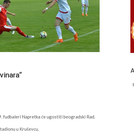
А
vinara“
. fudbaleri Napretka će ugostiti beogradski Rad.
stadionu u Kruševcu.