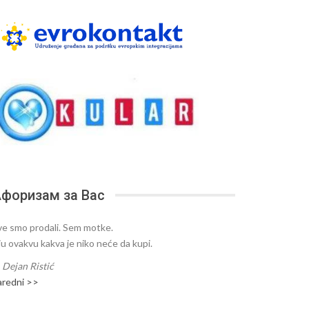
форизам за Вас
ve smo prodali. Sem motke.
ju ovakvu kakva je niko neće da kupi.
—
Dejan Ristić
aredni >>