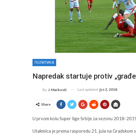
ПОЛИТИКА
Napredak startuje protiv „građe
Last updated
јул 2, 2018
By
J. Marković
Share
U prvom kolu Super lige Srbije za sezonu 2018-2019
Utakmica je prema rasporedu 21. jula na Gradskom 