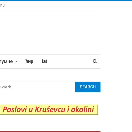
ОВИ
лумне
ћир
lat