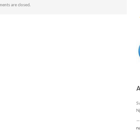
ents are closed.
А
S
N
n