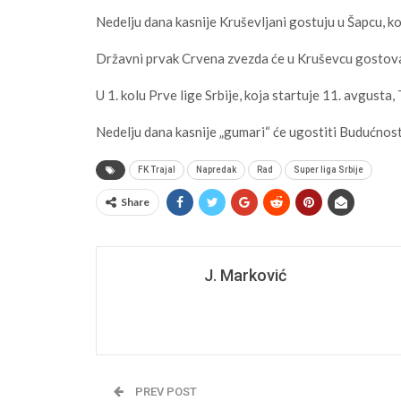
Nedelju dana kasnije Kruševljani gostuju u Šapcu, k
Državni prvak Crvena zvezda će u Kruševcu gostovat
U 1. kolu Prve lige Srbije, koja startuje 11. avgusta
Nedelju dana kasnije „gumari“ će ugostiti Budućnos
FK Trajal
Napredak
Rad
Super liga Srbije
Share
J. Marković
PREV POST