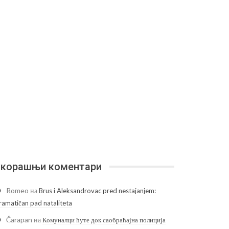
корашњи коментари
Romeo
на
Brus i Aleksandrovac pred nestajanjem:
ramatičan pad nataliteta
Čarapan
на
Комуналци ћуте док саобраћајна полиција