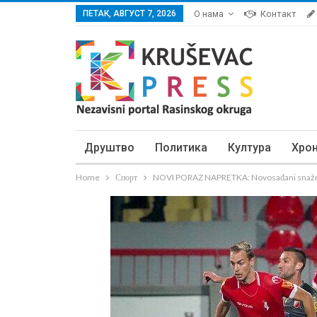
ПЕТАК, АВГУСТ 7, 2026
О нама
Контакт
Друштво
Политика
Култура
Хро
Home
Спорт
NOVI PORAZ NAPRETKA: Novosađani snažn