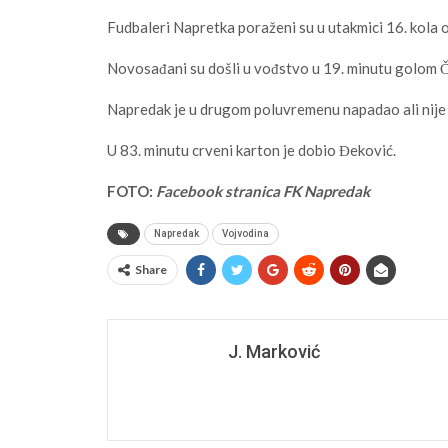
Fudbaleri Napretka poraženi su u utakmici 16. kola
Novosađani su došli u vođstvo u 19. minutu golom Ču
Napredak je u drugom poluvremenu napadao ali nije u
U 83. minutu crveni karton je dobio Đeković.
FOTO:
Facebook stranica FK Napredak
Napredak
Vojvodina
Share
J. Marković