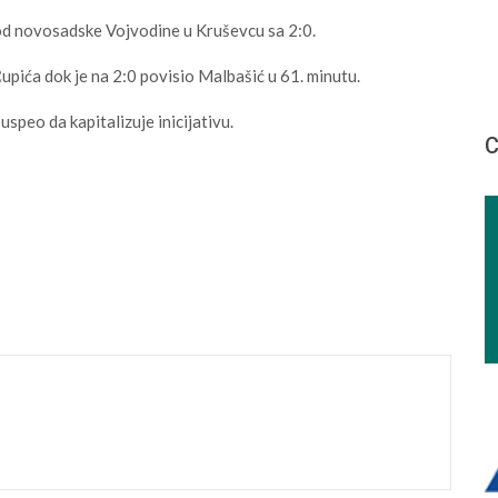
 od novosadske Vojvodine u Kruševcu sa 2:0.
pića dok je na 2:0 povisio Malbašić u 61. minutu.
speo da kapitalizuje inicijativu.
С