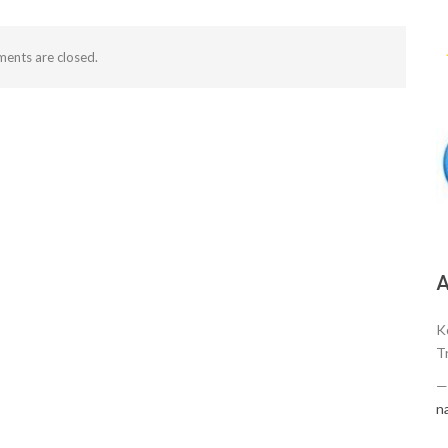
ents are closed.
А
K
T
n