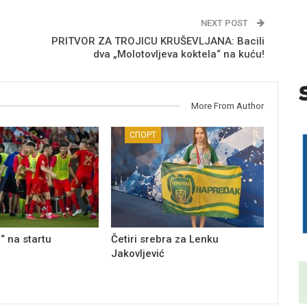
NEXT POST
PRITVOR ZA TROJICU KRUŠEVLJANA: Bacili
dva „Molotovljeva koktela“ na kuću!
More From Author
СПОРТ
“ na startu
Četiri srebra za Lenku
Jakovljević