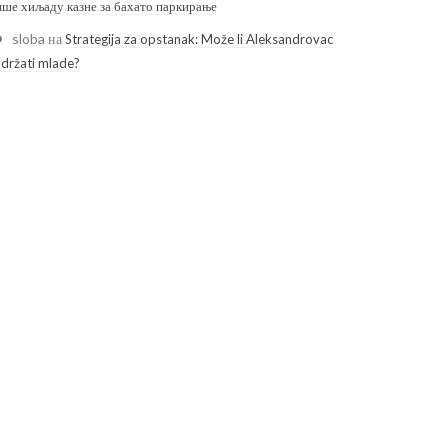
ише хиљаду казне за бахато паркирање
sloba
на
Strategija za opstanak: Može li Aleksandrovac
adržati mlade?