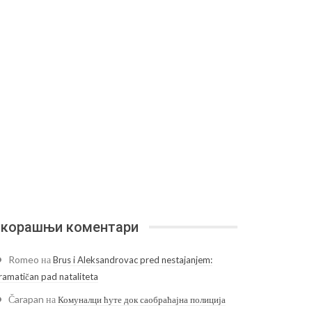
корашњи коментари
Romeo
на
Brus i Aleksandrovac pred nestajanjem:
ramatičan pad nataliteta
Čarapan
на
Комуналци ћуте док саобраћајна полиција