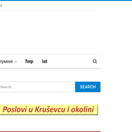
И
лумне
ћир
lat