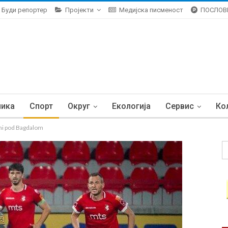
Буди репортер
Пројекти
Медијска писменост
ПОСЛОВ
ника
Спорт
Округ
Екологија
Сервис
Ко
i pod Bagdalom