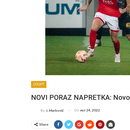
СПОРТ
NOVI PORAZ NAPRETKA: Novos
On
окт 24, 2022
By
J. Marković
Share