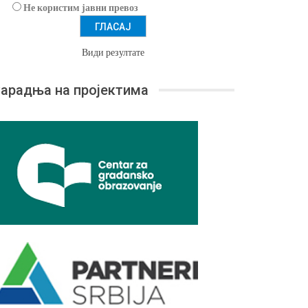
Не користим јавни превоз
Види резултате
арадња на пројектима