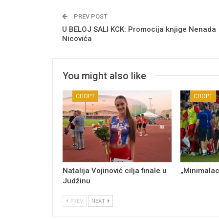
PREV POST
U BELOJ SALI KCK: Promocija knjige Nenada
Nicovića
You might also like
СПОРТ
СПОРТ
Natalija Vojinović cilja finale u
„Minimalac
Judžinu
PREV
NEXT