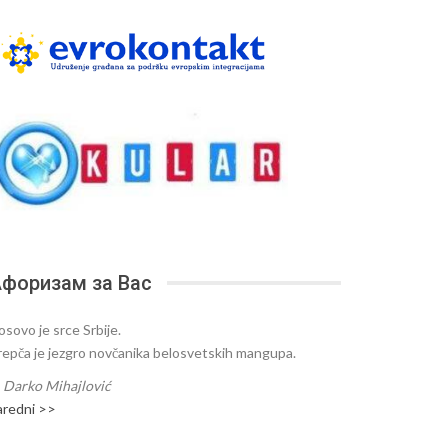
форизам за Вас
osovo je srce Srbije.
repča je jezgro novčanika belosvetskih mangupa.
—
Darko Mihajlović
aredni >>