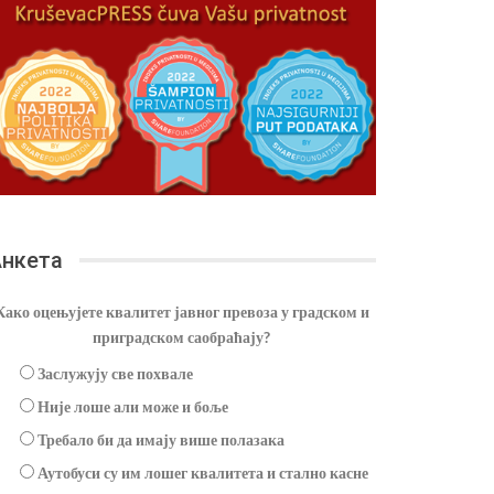
нкета
Како оцењујете квалитет јавног превоза у градском и
приградском саобраћају?
Заслужују све похвале
Није лоше али може и боље
Требало би да имају више полазака
Аутобуси су им лошег квалитета и стално касне