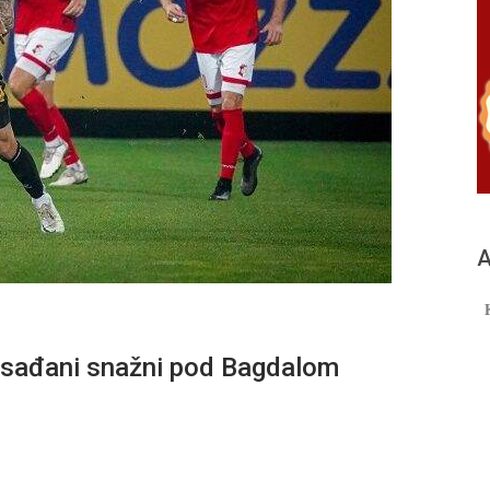
А
ađani snažni pod Bagdalom