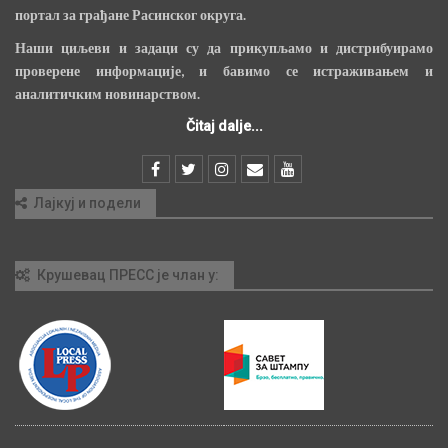
портал за грађане Расинског округа.
Наши циљеви и задаци су да прикупљамо и дистрибуирамо
проверене информације, и бавимо се истраживањем и
аналитичким новинарством.
Čitaj dalje...
Лајкуј и подели
Крушевац ПРЕСС је члан у: