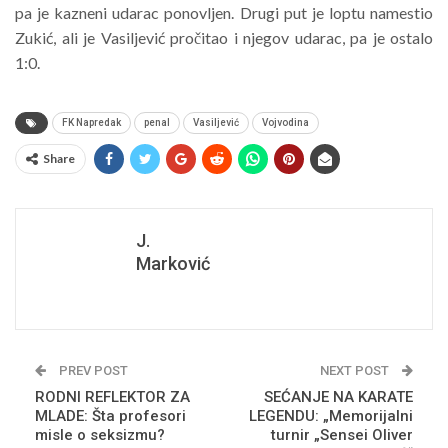
pa je kazneni udarac ponovljen. Drugi put je loptu namestio
Zukić, ali je Vasiljević pročitao i njegov udarac, pa je ostalo
1:0.
FK Napredak
penal
Vasiljević
Vojvodina
Share
J.
Marković
PREV POST
NEXT POST
RODNI REFLEKTOR ZA
SEĆANJE NA KARATE
MLADE: Šta profesori
LEGENDU: „Memorijalni
misle o seksizmu?
turnir „Sensei Oliver