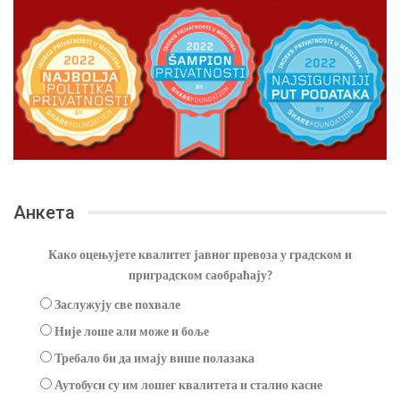
Анкета
Како оцењујете квалитет јавног превоза у градском и
приградском саобраћају?
Заслужују све похвале
Није лоше али може и боље
Требало би да имају више полазака
Аутобуси су им лошег квалитета и стално касне