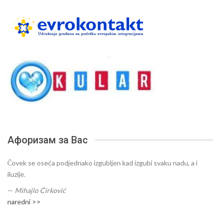
Афоризам за Вас
Čovek se oseća podjednako izgubljen kad izgubi svaku nadu, a i
iluzije.
—
Mihajlo Ćirković
naredni >>