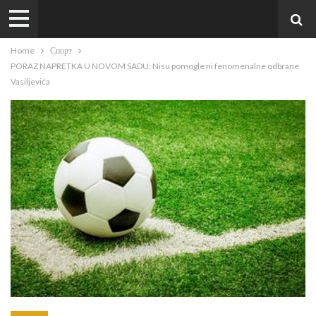
Home
Спорт
PORAZ NAPRETKA U NOVOM SADU: Nisu pomogle ni fenomenalne odbrane
Vasiljevića