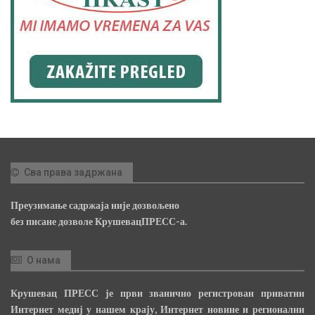
Сва права задржана
Преузимање садржаја није дозвољено
без писане дозволе КрушевацПРЕСС-а.
О нама
Крушевац ПРЕСС је први званично регистрован приватни
Интернет медиј у нашем крају, Интернет новине и регионални