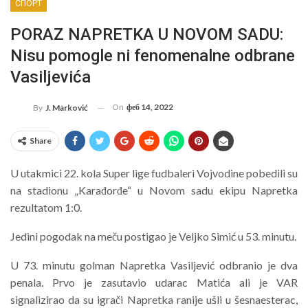
СПОРТ
PORAZ NAPRETKA U NOVOM SADU:
Nisu pomogle ni fenomenalne odbrane
Vasiljevića
On
феб 14, 2022
By
J. Marković
Share
U utakmici 22. kola Super lige fudbaleri Vojvodine pobedili su
na stadionu „Karađorđe“ u Novom sadu ekipu Napretka
rezultatom 1:0.
Jedini pogodak na meču postigao je Veljko Simić u 53. minutu.
U 73. minutu golman Napretka Vasiljević odbranio je dva
penala. Prvo je zasutavio udarac Matića ali je VAR
signalizirao da su igrači Napretka ranije ušli u šesnaesterac,