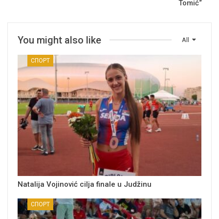
Tomić“
You might also like
All
СПОРТ
Natalija Vojinović cilja finale u Judžinu
СПОРТ