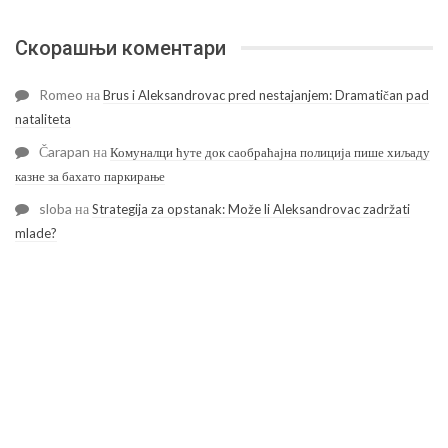
Скорашњи коментари
Romeo
на
Brus i Aleksandrovac pred nestajanjem: Dramatičan pad
nataliteta
Čarapan
на
Комуналци ћуте док саобраћајна полиција пише хиљаду
казне за бахато паркирање
sloba
на
Strategija za opstanak: Može li Aleksandrovac zadržati
mlade?