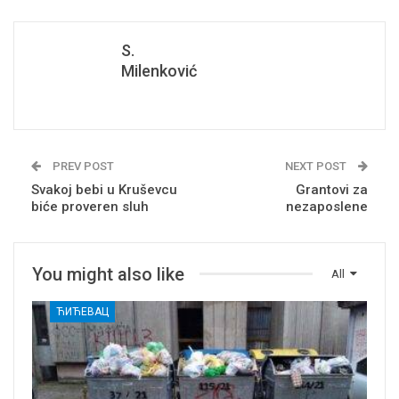
S.
Milenković
PREV POST
NEXT POST
Svakoj bebi u Kruševcu
Grantovi za
biće proveren sluh
nezaposlene
You might also like
All
ЋИЋЕВАЦ