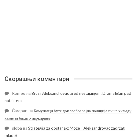
Скорашњи коментари
Romeo
на
Brus i Aleksandrovac pred nestajanjem: Dramatičan pad
nataliteta
Čarapan
на
Комуналци ћуте док саобраћајна полиција пише хиљаду
казне за бахато паркирање
sloba
на
Strategija za opstanak: Može li Aleksandrovac zadržati
mlade?