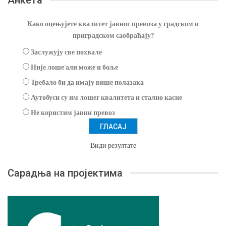
Анкета
Како оцењујете квалитет јавног превоза у градском и
приградском саобраћају?
Заслужују све похвале
Није лоше али може и боље
Требало би да имају више полазака
Аутобуси су им лошег квалитета и стално касне
Не користим јавни превоз
Види резултате
Сарадња на пројектима