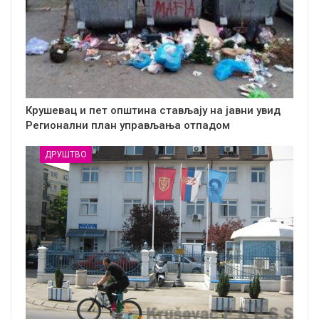
Крушевац и пет општина стављају на јавни увид
Регионални план управљања отпадом
ДРУШТВО