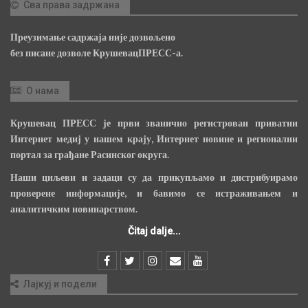
Сва права задржана
Преузимање садржаја није дозвољено
без писане дозволе КрушевацПРЕСС-а.
О нама
Крушевац ПРЕСС је први званично регистрован приватни
Интернет медиј у нашем крају, Интернет новине и регионални
портал за грађане Расинског округа.
Наши циљеви и задаци су да прикупљамо и дистрибуирамо
проверене информације, и бавимо се истраживањем и
аналитичким новинарством.
Čitaj dalje...
Лајкуј и подели