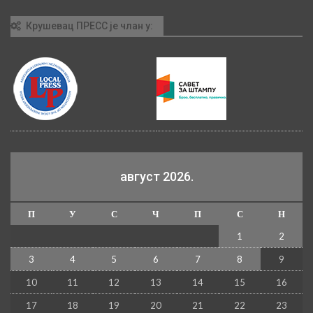
Крушевац ПРЕСС је члан у:
август 2026.
П
У
С
Ч
П
С
Н
1
2
3
4
5
6
7
8
9
10
11
12
13
14
15
16
17
18
19
20
21
22
23