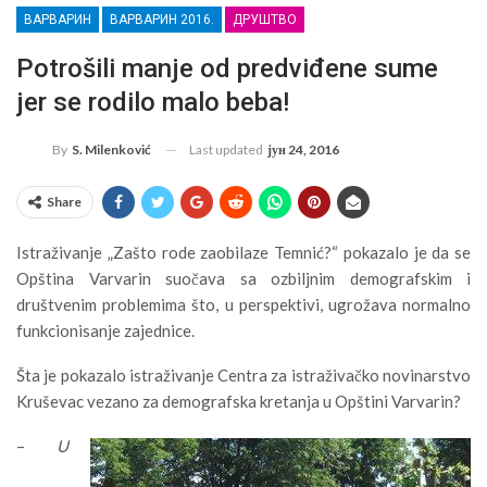
ВАРВАРИН
ВАРВАРИН 2016.
ДРУШТВО
Potrošili manje od predviđene sume
jer se rodilo malo beba!
Last updated
јун 24, 2016
By
S. Milenković
Share
Istraživanje „Zašto rode zaobilaze Temnić?“ pokazalo je da se
Opština Varvarin suočava sa ozbiljnim demografskim i
društvenim problemima što, u perspektivi, ugrožava normalno
funkcionisanje zajednice.
Šta je pokazalo istraživanje Centra za istraživačko novinarstvo
Kruševac vezano za demografska kretanja u Opštini Varvarin?
–
U