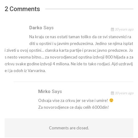
2 Comments
Darko
Says
10 years ago
Na kraju ce nas ostati taman toliko da ce svi stanovnici ra
diti u opstini i u javnim preduzecima. Jedino se njima isplat
i ziveti u ovoj opstini… clanska karta partije i pravac javno preduzece. Jo
s nesto veoma bitno… za novorodjencad opstina izdvoji 800 hiljada a za
crkvu svake godine izdvoji 4 miliona. Ne ide to tako rodjaci. Ajd uzdravlj
e i ja odoh iz Varvarina.
Mirko
Says
10 years ago
Odvaja vise za crkvu jer se vise i umire!
Za novorodjence ce daju celih 6000din!
Comments are closed.