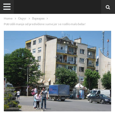
Home
Округ
Варварин
Potrošili manje od predviđene sume jer se rodilo malo beba!