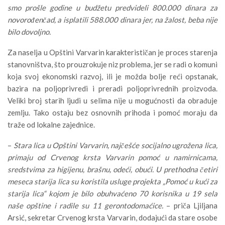
smo prošle godine u budžetu predvideli 800.000 dinara za
novorođenčad, a isplatili 588.000 dinara jer, na žalost, beba nije
bilo dovoljno.
Za naselja u Opštini Varvarin karakterističan je proces starenja
stanovništva, što prouzrokuje niz problema, jer se radi o komuni
koja svoj ekonomski razvoj, ili je možda bolje reći opstanak,
bazira na poljoprivredi i preradi poljoprivrednih proizvoda.
Veliki broj starih ljudi u selima nije u mogućnosti da obrađuje
zemlju. Tako ostaju bez osnovnih prihoda i pomoć moraju da
traže od lokalne zajednice.
–
Stara lica u Opštini Varvarin, najčešće socijalno ugrožena lica,
primaju od Crvenog krsta Varvarin pomoć u namirnicama,
sredstvima za higijenu, brašnu, odeći, obući. U prethodna četiri
meseca starija lica su koristila usluge projekta „Pomoć u kući za
starija lica“ kojom je bilo obuhvaćeno 70 korisnika u 19 sela
naše opštine i radile su 11 gerontodomaćice.
– priča Ljiljana
Arsić, sekretar Crvenog krsta Varvarin, dodajući da stare osobe