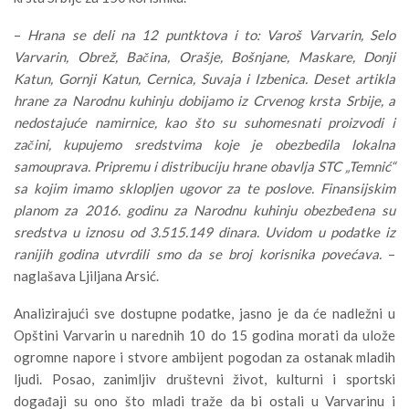
–
Hrana se deli na 12 puntktova i to: Varoš Varvarin, Selo
Varvarin, Obrež, Bačina, Orašje, Bošnjane, Maskare, Donji
Katun, Gornji Katun, Cernica, Suvaja i Izbenica. Deset artikla
hrane za Narodnu kuhinju dobijamo iz Crvenog krsta Srbije, a
nedostajuće namirnice, kao što su suhomesnati proizvodi i
začini, kupujemo sredstvima koje je obezbedila lokalna
samouprava. Pripremu i distribuciju hrane obavlja STC „Temnić“
sa kojim imamo sklopljen ugovor za te poslove. Finansijskim
planom za 2016. godinu za Narodnu kuhinju obezbeđena su
sredstva u iznosu od 3.515.149 dinara. Uvidom u podatke iz
ranijih godina utvrdili smo da se broj korisnika povećava.
–
naglašava Ljiljana Arsić.
Analizirajući sve dostupne podatke, jasno je da će nadležni u
Opštini Varvarin u narednih 10 do 15 godina morati da ulože
ogromne napore i stvore ambijent pogodan za ostanak mladih
ljudi. Posao, zanimljiv društevni život, kulturni i sportski
događaji su ono što mladi traže da bi ostali u Varvarinu i