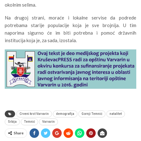
okolnim selima.
Na drugoj strani, moraće i lokalne servise da podrede
potrebama starije populacije koja je sve brojnija. U tim
naporima sigurno će im biti potrebna i pomoć državnih
institucija koja je, za sada, izostala.
Crveni krst Varvarin
demografija
Gornji Temnić
natalitet
Srbija
Temnić
Varvarin
Share