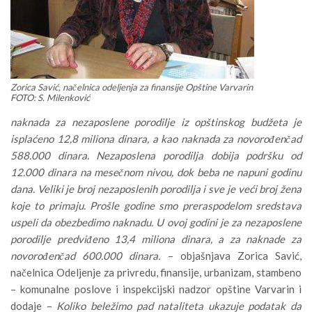
Zorica Savić, načelnica odeljenja za finansije Opštine Varvarin
FOTO: S. Milenković
naknada za nezaposlene porodilje iz opštinskog budžeta je
isplaćeno 12,8 miliona dinara, a kao naknada za novorođenčad
588.000 dinara. Nezaposlena porodilja dobija podršku od
12.000 dinara na mesečnom nivou, dok beba ne napuni godinu
dana. Veliki je broj nezaposlenih porodilja i sve je veći broj žena
koje to primaju. Prošle godine smo preraspodelom sredstava
uspeli da obezbedimo naknadu. U ovoj godini je za nezaposlene
porodilje predviđeno 13,4 miliona dinara, a za naknade za
novorođenčad 600.000 dinara.
– objašnjava Zorica Savić,
načelnica Odeljenje za privredu, finansije, urbanizam, stambeno
– komunalne poslove i inspekcijski nadzor opštine Varvarin i
dodaje –
Koliko beležimo pad nataliteta ukazuje podatak da