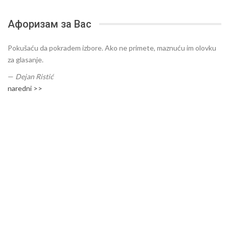
Афоризам за Вас
Pokušaću da pokradem izbore. Ako ne primete, maznuću im olovku
za glasanje.
—
Dejan Ristić
naredni >>