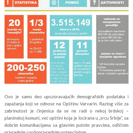
Ovo je samo deo upozoravajućih demografskih podataka i
zapažanja koji se odnose na Opštinu Varvarin. Razlog više za
zabrinutost je činjenica da se ne radi o nekoj brdskoj –
planinskoj komuni, već opštini koja je locirana u „srcu Srbije“, sa
dobrim komunikacijama sa glavnim putnim pravcima, odličnim
privrednim i poljoprivrednim potencijalom…