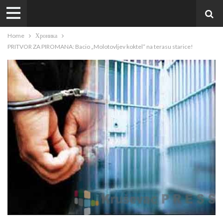
Home
Хроника
PRITVOR ZA PIROMANA: Bacio „Molotovljev koktel“ na terasu starice!