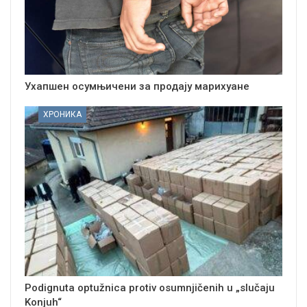
Ухапшен осумњичени за продају марихуане
ХРОНИКА
Podignuta optužnica protiv osumnjičenih u „slučaju
Konjuh“