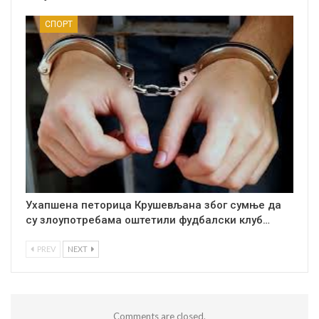
СПОРТ
Ухапшена петорица Крушевљана због сумње да
су злоупотребама оштетили фудбалски клуб…
PREV
NEXT
Comments are closed.