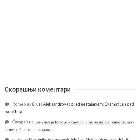
Скорашњи коментари
Romeo
на
Brus i Aleksandrovac pred nestajanjem: Dramatičan pad
nataliteta
Čarapan
на
Комуналци ћуте док саобраћајна полиција пише хиљаду
казне за бахато паркирање
sloba
на
Strategija za opstanak: Može li Aleksandrovac zadržati