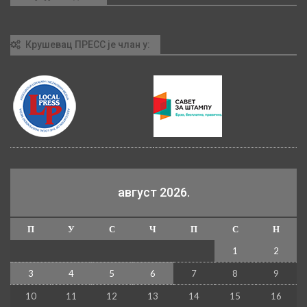
Крушевац ПРЕСС је члан у:
август 2026.
П
У
С
Ч
П
С
Н
1
2
3
4
5
6
7
8
9
10
11
12
13
14
15
16