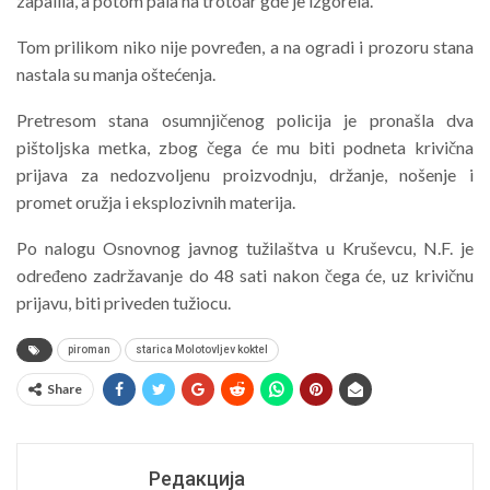
zapalila, a potom pala na trotoar gde je izgorela.
Tom prilikom niko nije povređen, a na ogradi i prozoru stana
nastala su manja oštećenja.
Pretresom stana osumnjičenog policija je pronašla dva
pištoljska metka, zbog čega će mu biti podneta krivična
prijava za nedozvoljenu proizvodnju, držanje, nošenje i
promet oružja i eksplozivnih materija.
Po nalogu Osnovnog javnog tužilaštva u Kruševcu, N.F. je
određeno zadržavanje do 48 sati nakon čega će, uz krivičnu
prijavu, biti priveden tužiocu.
piroman
starica Molotovljev koktel
Share
Редакција