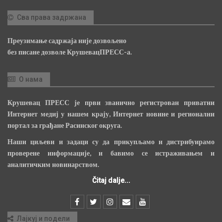
Сва права задржана
Преузимање садржаја није дозвољено
без писане дозволе КрушевацПРЕСС-а.
О нама
Крушевац ПРЕСС је први званично регистрован приватни
Интернет медиј у нашем крају, Интернет новине и регионални
портал за грађане Расинског округа.
Наши циљеви и задаци су да прикупљамо и дистрибуирамо
проверене информације, и бавимо се истраживањем и
аналитичким новинарством.
Čitaj dalje...
Лајкуј и подели