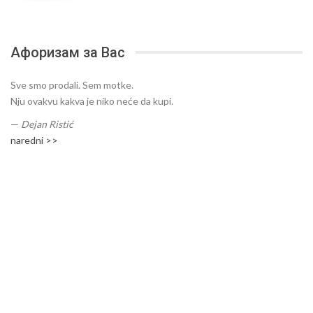
Афоризам за Вас
Sve smo prodali. Sem motke.
Nju ovakvu kakva je niko neće da kupi.
—
Dejan Ristić
naredni >>