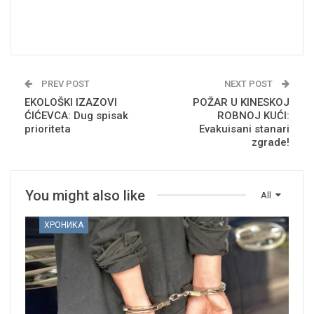
PREV POST
NEXT POST
EKOLOŠKI IZAZOVI
POŽAR U KINESKOJ
ĆIĆEVCA: Dug spisak
ROBNOJ KUĆI:
prioriteta
Evakuisani stanari
zgrade!
You might also like
All
ХРОНИКА