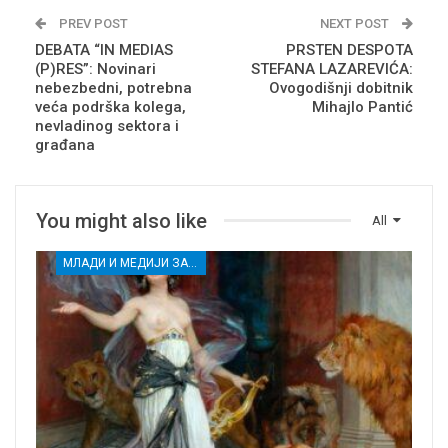
PREV POST
NEXT POST
DEBATA “IN MEDIAS
PRSTEN DESPOTA
(P)RES”: Novinari
STEFANA LAZAREVIĆA:
nebezbedni, potrebna
Ovogodišnji dobitnik
veća podrška kolega,
Mihajlo Pantić
nevladinog sektora i
građana
You might also like
All
МЛАДИ И МЕДИЈИ ЗА ДЕМОКРАТСКИ РАЗВОЈ