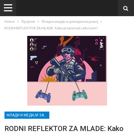
Home
Пројекти
Млади и медији за демократски развој
RODNI REFLEKTOR ZA MLADE: Kako prepoznati seksizam?
МЛАДИ И МЕДИЈИ ЗА ДЕМОКРАТСКИ РАЗВОЈ
RODNI REFLEKTOR ZA MLADE: Kako