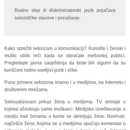
Rodno slep ili diskriminatorski jezik pojačava
seksističke stavove i ponašanje.
Kako sprečiti seksizam u komunikaciji? Koristite i ženski i
muški oblik reči kada se obraćate mešovitoj publici.
Pregledajte javna saopštenja da biste bili sigurni da su
korišćeni rodno-osetljivi jezik i slike.
Puno primera seksizma imamo i u medijima, na Internetu i
društvenim mrežama.
Seksualizovani prikaz žena u medijima. TV emisije u
kojima učestvuju samo muškarci. Medijsko izveštavanje o
nasilju nad ženama u kome se okrivljuju žrtve. Novinari,
najčešće žene, kojima se u medijima upućuju komentari o