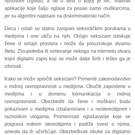
njihovom izgledu, a ne o temi o kojoj je reč. Internet
aplikacije koje šalju oglase za posao samo muškarcima,
jer su algoritmi napisani na diskriminatorski način.
Deca i ostali su stalno zasipani seksističkim porukama u
medijima i one utiču na njih. Onlajn seksizam istiskuje
žene iz onlajn prostora i može da prouzrokuje stvarnu
štetu. Zloupotreba ili ismevanje nekoga na internetu stvara
trajni digitalni zapis koji se može dalje širiti i teško ga je
izbrisati.
Kako se može sprečiti seksizam? Primeniti zakonodavstvo
o rodnoj ravnopravnosti u medijima. Obučiti zaposlene u
medijima i u domenu komunikacija o rodnoj
ravnopravnosti. Obezbediti da žene i muškarci budu
prikazivani u medijima izbalansirano i u nestereotipnim i
raznolikim ulogama. Promovisati oglašavanje koje se
poigrava rodnim stereotipima i podiže svest o njima,
umesto da ih učvršćuje. Obezbeđivati obuke za digitalno