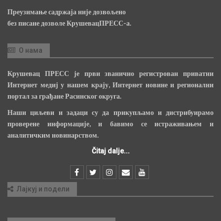
Преузимање садржаја није дозвољено
без писане дозволе КрушевацПРЕСС-а.
О нама
Крушевац ПРЕСС је први званично регистрован приватни
Интернет медиј у нашем крају, Интернет новине и регионални
портал за грађане Расинског округа.
Наши циљеви и задаци су да прикупљамо и дистрибуирамо
проверене информације, и бавимо се истраживањем и
аналитичким новинарством.
Čitaj dalje...
Лајкуј и подели