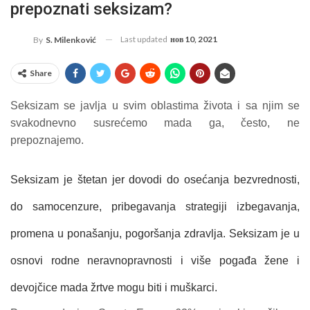
prepoznati seksizam?
Last updated
нов 10, 2021
By
S. Milenković
Share
Seksizam se javlja u svim oblastima života i sa njim se
svakodnevno susrećemo mada ga, često, ne
prepoznajemo.
Seksizam je štetan jer dovodi do osećanja bezvrednosti,
do samocenzure, pribegavanja strategiji izbegavanja,
promena u ponašanju, pogoršanja zdravlja. Seksizam je u
osnovi rodne neravnopravnosti i više pogađa žene i
devojčice mada žrtve mogu biti i muškarci.