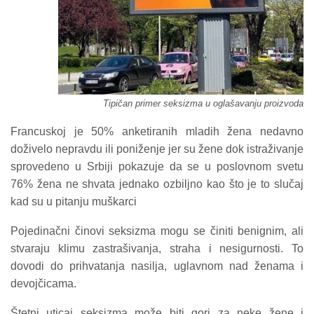
Tipičan primer seksizma u oglašavanju proizvoda
Francuskoj je 50% anketiranih mladih žena nedavno
doživelo nepravdu ili poniženje jer su žene dok istraživanje
sprovedeno u Srbiji pokazuje da se u poslovnom svetu
76% žena ne shvata jednako ozbiljno kao što je to slučaj
kad su u pitanju muškarci
Pojedinačni činovi seksizma mogu se činiti benignim, ali
stvaraju klimu zastrašivanja, straha i nesigurnosti. To
dovodi do prihvatanja nasilja, uglavnom nad ženama i
devojčicama.
Štetni uticaj seksizma može biti gori za neke žene i