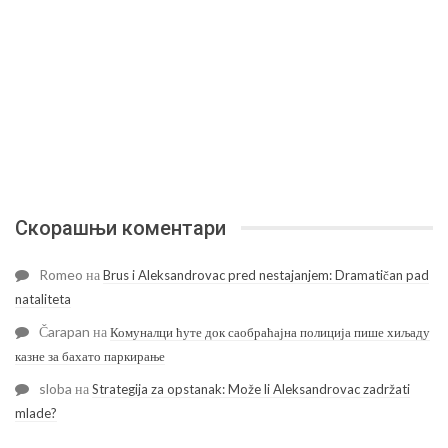
Скорашњи коментари
Romeo
на
Brus i Aleksandrovac pred nestajanjem: Dramatičan pad
nataliteta
Čarapan
на
Комуналци ћуте док саобраћајна полиција пише хиљаду
казне за бахато паркирање
sloba
на
Strategija za opstanak: Može li Aleksandrovac zadržati
mlade?