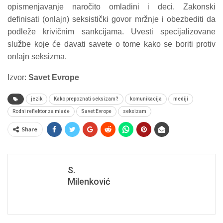
opismenjavanje naročito omladini i deci. Zakonski
definisati (onlajn) seksistički govor mržnje i obezbediti da
podleže krivičnim sankcijama. Uvesti specijalizovane
službe koje će davati savete o tome kako se boriti protiv
onlajn seksizma.
Izvor:
Savet Evrope
jezik
Kako prepoznati seksizam?
komunikacija
mediji
Rodni reflektor za mlade
Savet Evrope
seksizam
Share
S.
Milenković