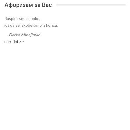
Афоризам за Вас
Raspleli smo klupko,
još da se iskobeljamo iz konca.
—
Darko Mihajlović
naredni >>