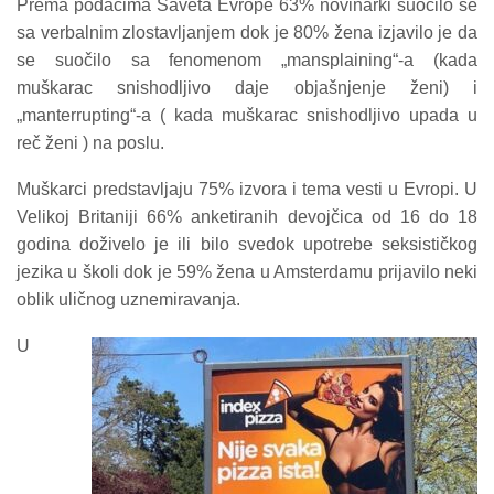
Prema podacima Saveta Evrope 63% novinarki suočilo se
sa verbalnim zlostavljanjem dok je 80% žena izjavilo je da
se suočilo sa fenomenom „mansplaining“-a (kada
muškarac snishodljivo daje objašnjenje ženi) i
„manterrupting“-a ( kada muškarac snishodljivo upada u
reč ženi ) na poslu.
Muškarci predstavljaju 75% izvora i tema vesti u Evropi. U
Velikoj Britaniji 66% anketiranih devojčica od 16 do 18
godina doživelo je ili bilo svedok upotrebe seksističkog
jezika u školi dok je 59% žena u Amsterdamu prijavilo neki
oblik uličnog uznemiravanja.
U