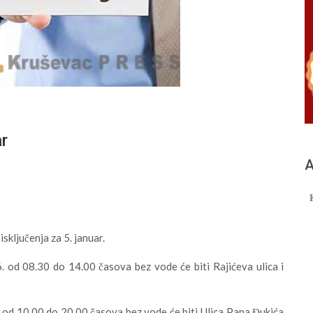
ar
А
isključenja za 5. januar.
 od 08.30 do 14.00 časova bez vode će biti Rajićeva ulica i
od 10.00 do 20.00 časova bez vode će biti Ulica Pana Đukića