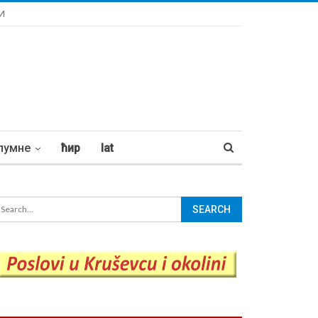
И
лумне
ћир
lat