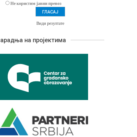
Не користим јавни превоз
Види резултате
арадња на пројектима