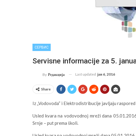
СЕРВИС
Servisne informacije za 5. janu
Last updated
јан 6, 2016
By
Редакција
Share
Iz „Vodovoda“ i Elektrodistribucije javljaju raspored 
Usled kvara na vodovodnoj mreži dana 05.01.2016.
Srnje – put prema školi.
Usled kvara na vodovodnoj mreži dana 05.01.2016. 