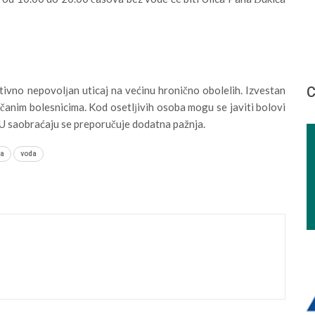
ivno nepovolјan uticaj na većinu hronično obolelih. Izvestan
С
čanim bolesnicima. Kod osetlјivih osoba mogu se javiti bolovi
 U saobraćaju se preporučuje dodatna pažnja.
ja
voda