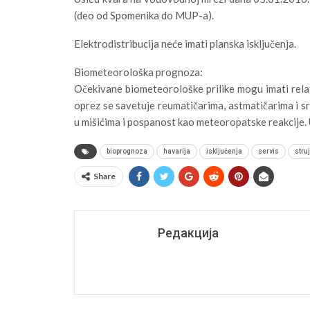
(deo od Spomenika do MUP-a).
Elektrodistribucija neće imati planska isključenja.
Biometeorološka prognoza:
Očekivane biometeorološke prilike mogu imati relat
oprez se savetuje reumatičarima, astmatičarima i sr
u mišićima i pospanost kao meteoropatske reakcije.
bioprognoza
havarija
isključenja
servis
stru
Share
Редакција