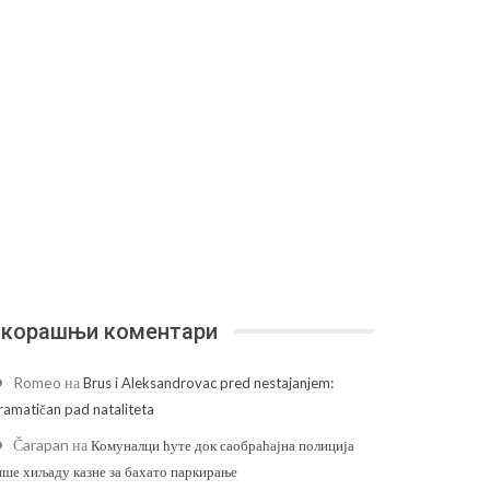
корашњи коментари
Romeo
на
Brus i Aleksandrovac pred nestajanjem:
ramatičan pad nataliteta
Čarapan
на
Комуналци ћуте док саобраћајна полиција
ише хиљаду казне за бахато паркирање