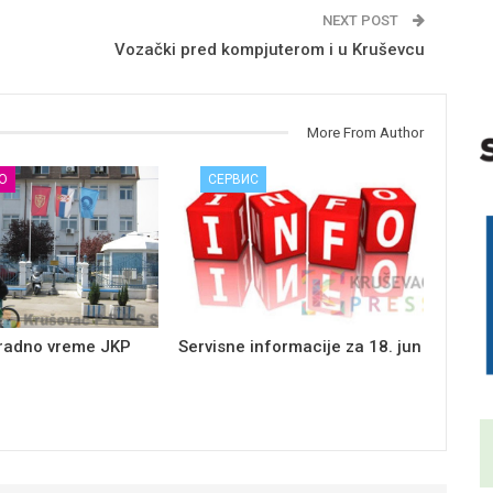
NEXT POST
Vozački pred kompjuterom i u Kruševcu
More From Author
О
СЕРВИС
 radno vreme JKP
Servisne informacije za 18. jun