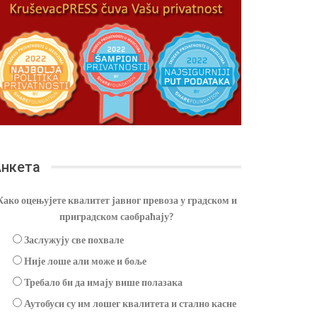
нкета
Како оцењујете квалитет јавног превоза у градском и
приградском саобраћају?
Заслужују све похвале
Није лоше али може и боље
Требало би да имају више полазака
Аутобуси су им лошег квалитета и стално касне