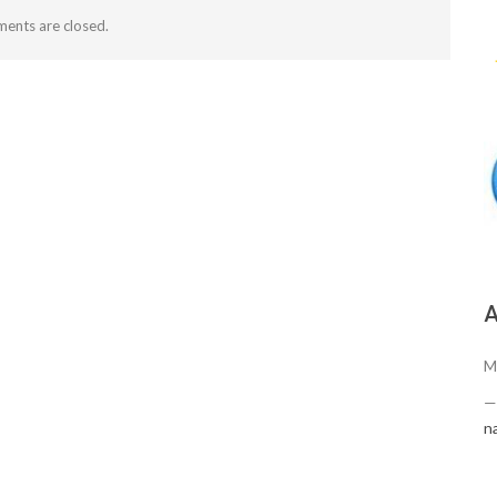
ents are closed.
А
M
n