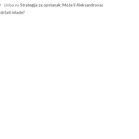
sloba
на
Strategija za opstanak: Može li Aleksandrovac
adržati mlade?