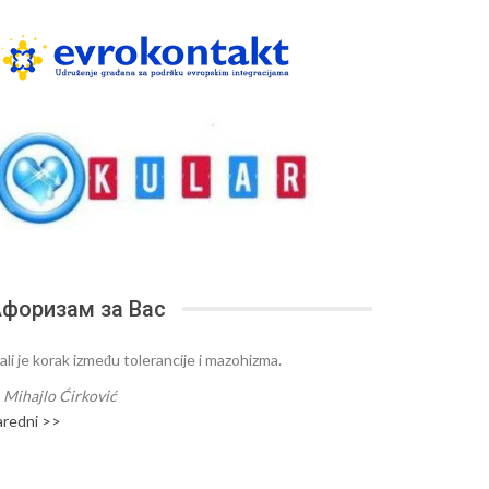
форизам за Вас
ali je korak između tolerancije i mazohizma.
—
Mihajlo Ćirković
aredni >>