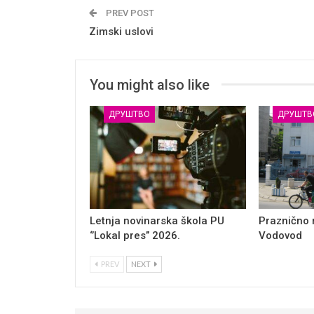
PREV POST
Zimski uslovi
You might also like
ДРУШТВО
ДРУШТВ
Letnja novinarska škola PU
Praznično
‘’Lokal pres’’ 2026.
Vodovod
PREV
NEXT