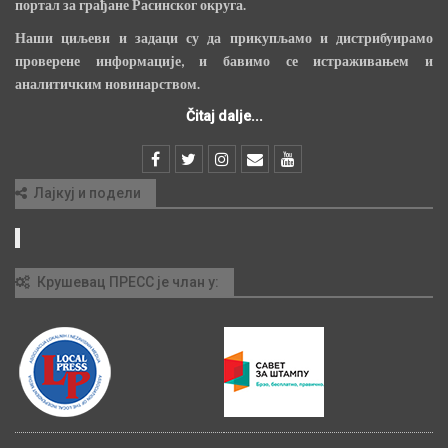
портал за грађане Расинског округа.
Наши циљеви и задаци су да прикупљамо и дистрибуирамо
проверене информације, и бавимо се истраживањем и
аналитичким новинарством.
Čitaj dalje...
Лајкуј и подели
Крушевац ПРЕСС је члан у: