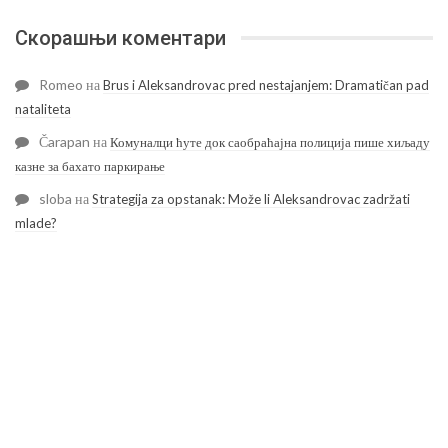
Скорашњи коментари
Romeo
на
Brus i Aleksandrovac pred nestajanjem: Dramatičan pad
nataliteta
Čarapan
на
Комуналци ћуте док саобраћајна полиција пише хиљаду
казне за бахато паркирање
sloba
на
Strategija za opstanak: Može li Aleksandrovac zadržati
mlade?