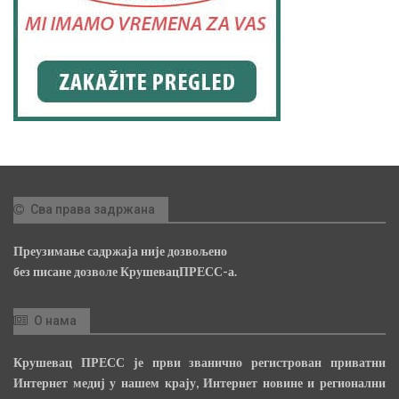
Сва права задржана
Преузимање садржаја није дозвољено
без писане дозволе КрушевацПРЕСС-а.
О нама
Крушевац ПРЕСС је први званично регистрован приватни
Интернет медиј у нашем крају, Интернет новине и регионални