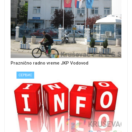
Praznično radno vreme JKP Vodovod
СЕРВИС