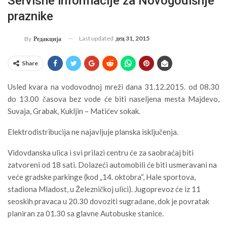
Servisne informacije za Novogodišnje
praznike
Last updated
дец 31, 2015
By
Редакција
Share
Usled kvara na vodovodnoj mreži dana 31.12.2015. od 08.30
do 13.00 časova bez vode će biti naseljena mesta Majdevo,
Suvaja, Grabak, Kukljin – Matićev sokak.
Elektrodistribucija ne najavljuje planska isključenja.
Vidovdanska ulica i svi prilazi centru će za saobraćaj biti
zatvoreni od 18 sati. Dolazeći automobili će biti usmeravani na
veće gradske parkinge (kod „14. oktobra“, Hale sportova,
stadiona Mladost, u Železničkoj ulici). Jugoprevoz će iz 11
seoskih pravaca u 20.30 dovoziti sugrađane, dok je povratak
planiran za 01.30 sa glavne Autobuske stanice.