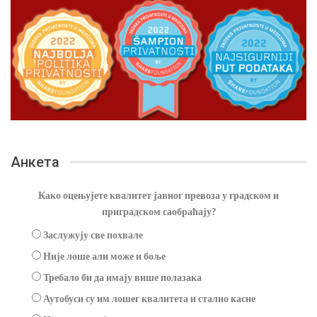
Анкета
Како оцењујете квалитет јавног превоза у градском и
приградском саобраћају?
Заслужују све похвале
Није лоше али може и боље
Требало би да имају више полазака
Аутобуси су им лошег квалитета и стално касне