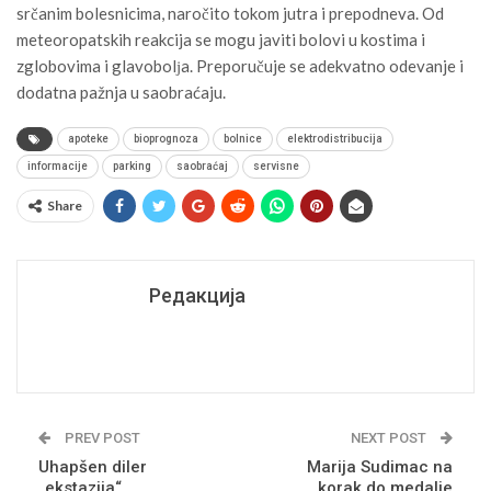
srčanim bolesnicima, naročito tokom jutra i prepodneva. Od
meteoropatskih reakcija se mogu javiti bolovi u kostima i
zglobovima i glavobolјa. Preporučuje se adekvatno odevanje i
dodatna pažnja u saobraćaju.
apoteke
bioprognoza
bolnice
elektrodistribucija
informacije
parking
saobraćaj
servisne
Share
Редакција
PREV POST
NEXT POST
Uhapšen diler
Marija Sudimac na
„ekstazija“
korak do medalje