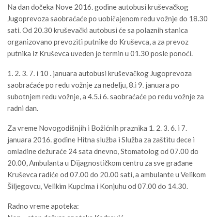
Na dan dočeka Nove 2016. godine autobusi kruševačkog
Jugoprevoza saobraćaće po uobičajenom redu vožnje do 18.30
sati. Od 20.30 kruševački autobusi će sa polaznih stanica
organizovano prevoziti putnike do Kruševca, a za prevoz
putnika iz Kruševca uveden je termin u 01.30 posle ponoći.
1. 2. 3. 7. i 10 . januara autobusi kruševačkog Jugoprevoza
saobraćaće po redu vožnje za nedelju, 8.i 9. januara po
subotnjem redu vožnje, a 4.5.i 6. saobraćaće po redu vožnje za
radni dan.
Za vreme Novogodišnjih i Božićnih praznika 1. 2. 3. 6. i 7.
januara 2016. godine Hitna služba i Služba za zaštitu dece i
omladine dežuraće 24 sata dnevno, Stomatolog od 07.00 do
20.00, Ambulanta u Dijagnostičkom centru za sve građane
Kruševca radiće od 07.00 do 20.00 sati, a ambulante u Velikom
Šiljegovcu, Velikim Kupcima i Konjuhu od 07.00 do 14.30.
Radno vreme apoteka: