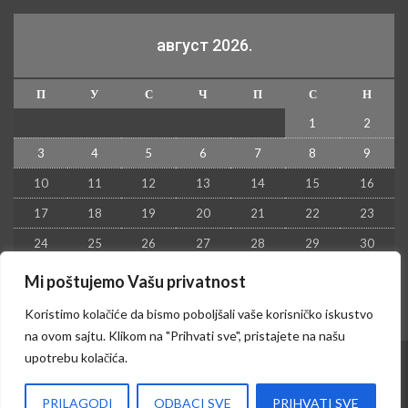
август 2026.
П
У
С
Ч
П
С
Н
1
2
3
4
5
6
7
8
9
10
11
12
13
14
15
16
17
18
19
20
21
22
23
24
25
26
27
28
29
30
31
Mi poštujemo Vašu privatnost
« јул
Koristimo kolačiće da bismo poboljšali vaše korisničko iskustvo
na ovom sajtu. Klikom na "Prihvati sve", pristajete na našu
upotrebu kolačića.
© 2026 - Kruševac PRESS. Sva prava zadržana.
PRILAGODI
ODBACI SVE
PRIHVATI SVE
Izrada sajta i hosting:
Hosting-Srbija