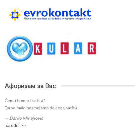
Афоризам за Вас
Čemu humor i satira?
Da se malo nasmejemo dok nas satiru.
—
Darko Mihajlović
naredni >>