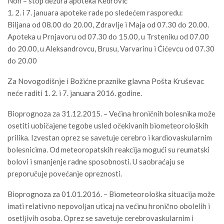
Non – stop dežura apoteka Kedrović
1. 2. i 7. januara apoteke rade po sledećem rasporedu:
Biljana od 08.00 do 20.00, Zdravlje i Maja od 07.30 do 20.00.
Apoteka u Prnjavoru od 07.30 do 15.00, u Trsteniku od 07.00
do 20.00, u Aleksandrovcu, Brusu, Varvarinu i Ćićevcu od 07.30
do 20.00
Za Novogodišnje i Božićne praznike glavna Pošta Kruševac
neće raditi 1. 2. i 7. januara 2016. godine.
Bioprognoza za 31.12.2015. – Većina hroničnih bolesnika može
osetiti uobičajene tegobe usled očekivanih biometeoroloških
prilika. Izvestan oprez se savetuje cerebro i kardiovaskularnim
bolesnicima. Od meteoropatskih reakcija mogući su reumatski
bolovi i smanjenje radne sposobnosti. U saobraćaju se
preporučuje povećanje opreznosti.
Bioprognoza za 01.01.2016. – Biometeorološka situacija može
imati relativno nepovolјan uticaj na većinu hronično obolelih i
osetlјivih osoba. Oprez se savetuje cerebrovaskularnim i