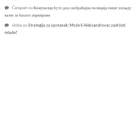
Čarapan
на
Комуналци ћуте док саобраћајна полиција пише хиљаду
казне за бахато паркирање
sloba
на
Strategija za opstanak: Može li Aleksandrovac zadržati
mlade?