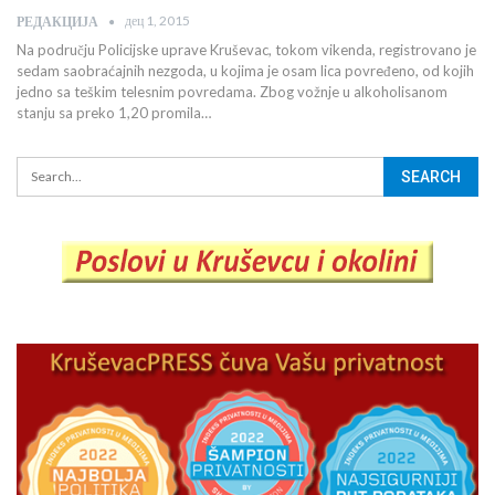
дец 1, 2015
РЕДАКЦИЈА
Na području Policijske uprave Kruševac, tokom vikenda, registrovano je
sedam saobraćajnih nezgoda, u kojima je osam lica povređeno, od kojih
jedno sa teškim telesnim povredama. Zbog vožnje u alkoholisanom
stanju sa preko 1,20 promila…