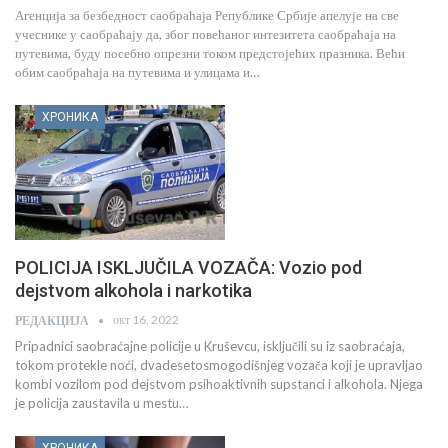
Агенција за безбедност саобраћаја Републике Србије апелује на све
учеснике у саобраћају да, због повећаног интезитета саобраћаја на
путевима, буду посебно опрезни током предстојећих празника. Већи
обим саобраћаја на путевима и улицама и…
ХРОНИКА
POLICIJA ISKLJUČILA VOZAČA: Vozio pod
dejstvom alkohola i narkotika
окт 16, 2022
РЕДАКЦИЈА
Pripadnici saobraćajne policije u Kruševcu, isključili su iz saobraćaja,
tokom protekle noći, dvadesetosmogodišnjeg vozača koji je upravljao
kombi vozilom pod dejstvom psihoaktivnih supstanci i alkohola. Njega
je policija zaustavila u mestu…
ХРОНИКА