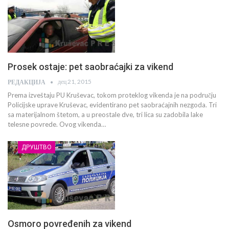
Prosek ostaje: pet saobraćajki za vikend
дец 21, 2015
РЕДАКЦИЈА
Prema izveštaju PU Kruševac, tokom proteklog vikenda je na području
Policijske uprave Kruševac, evidentirano pet saobraćajnih nezgoda. Tri
sa materijalnom štetom, a u preostale dve, tri lica su zadobila lake
telesne povrede. Ovog vikenda…
ДРУШТВО
Osmoro povređenih za vikend