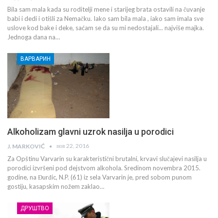
Bila sam mala kada su roditelji mene i starijeg brata ostavili na čuvanje
babi i dedi i otišli za Nemačku. Iako sam bila mala , iako sam imala sve
uslove kod bake i deke, saćam se da su mi nedostajali... najviše majka.
Jednoga dana na…
ВАРВАРИН
Alkoholizam glavni uzrok nasilja u porodici
нов 22, 2016
J. MARKOVIĆ
Za Opštinu Varvarin su karakteristični brutalni, krvavi slučajevi nasilja u
porodici izvršeni pod dejstvom alkohola. Sredinom novembra 2015.
godine, na Đurđic, N.P. (61) iz sela Varvarin je, pred sobom punom
gostiju, kasapskim nožem zaklao…
ДРУШТВО