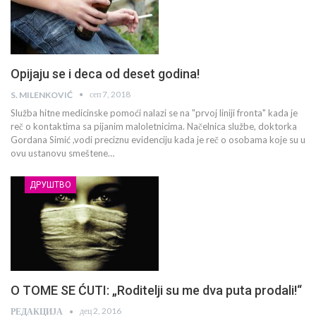
Opijaju se i deca od deset godina!
сеп 7, 2018
S. MILENKOVIĆ
Služba hitne medicinske pomoći nalazi se na "prvoj liniji fronta" kada je
reč o kontaktima sa pijanim maloletnicima. Načelnica službe, doktorka
Gordana Simić ,vodi preciznu evidenciju kada je reč o osobama koje su u
ovu ustanovu smeštene…
ДРУШТВО
O TOME SE ĆUTI: „Roditelji su me dva puta prodali!“
дец 2, 2016
РЕДАКЦИЈА