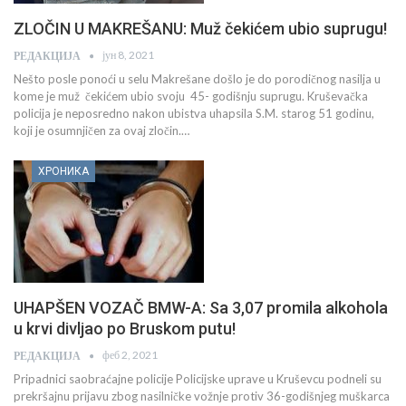
ZLOČIN U MAKREŠANU: Muž čekićem ubio suprugu!
јун 8, 2021
РЕДАКЦИЈА
Nešto posle ponoći u selu Makrešane došlo je do porodičnog nasilja u
kome je muž čekićem ubio svoju 45- godišnju suprugu. Kruševačka
policija je neposredno nakon ubistva uhapsila S.M. starog 51 godinu,
koji je osumnjičen za ovaj zločin.…
ХРОНИКА
UHAPŠEN VOZAČ BMW-A: Sa 3,07 promila alkohola
u krvi divljao po Bruskom putu!
феб 2, 2021
РЕДАКЦИЈА
Pripadnici saobraćajne policije Policijske uprave u Kruševcu podneli su
prekršajnu prijavu zbog nasilničke vožnje protiv 36-godišnjeg muškarca