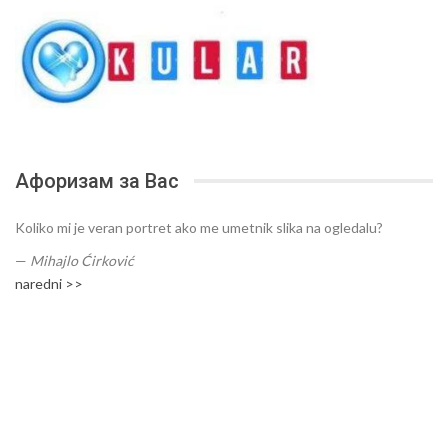
Афоризам за Вас
Koliko mi je veran portret ako me umetnik slika na ogledalu?
—
Mihajlo Ćirković
naredni >>