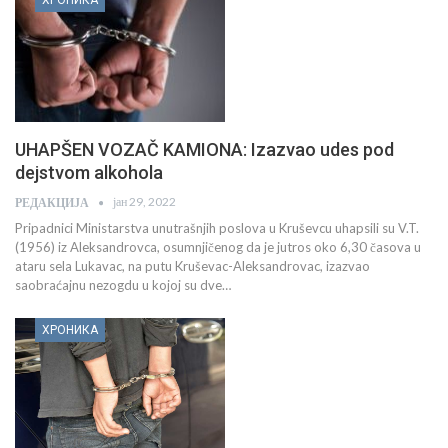
UHAPŠEN VOZAČ KAMIONA: Izazvao udes pod
dejstvom alkohola
јан 29, 2022
РЕДАКЦИЈА
Pripadnici Ministarstva unutrašnjih poslova u Kruševcu uhapsili su V.T.
(1956) iz Aleksandrovca, osumnjičenog da je jutros oko 6,30 časova u
ataru sela Lukavac, na putu Kruševac-Aleksandrovac, izazvao
saobraćajnu nezogdu u kojoj su dve…
ХРОНИКА