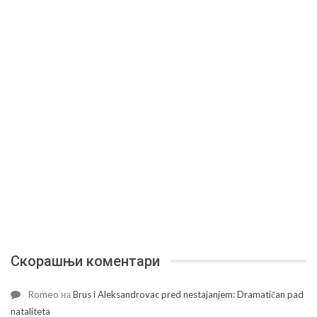
Скорашњи коментари
Romeo
на
Brus i Aleksandrovac pred nestajanjem: Dramatičan pad
nataliteta