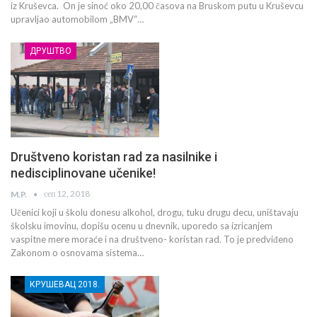
iz Kruševca. On je sinoć oko 20,00 časova na Bruskom putu u Kruševcu
upravljao automobilom „BMV“…
ДРУШТВО
Društveno koristan rad za nasilnike i
nedisciplinovane učenike!
сеп 12, 2018
M.P.
Učenici koji u školu donesu alkohol, drogu, tuku drugu decu, uništavaju
školsku imovinu, dopišu ocenu u dnevnik, uporedo sa izricanjem
vaspitne mere moraće i na društveno- koristan rad. To je predviđeno
Zakonom o osnovama sistema…
КРУШЕВАЦ 2018.