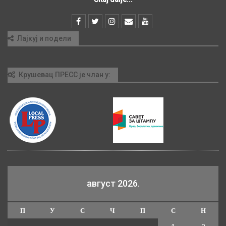
Лајкуј и подели
Крушевац ПРЕСС је члан у:
август 2026.
П
У
С
Ч
П
С
Н