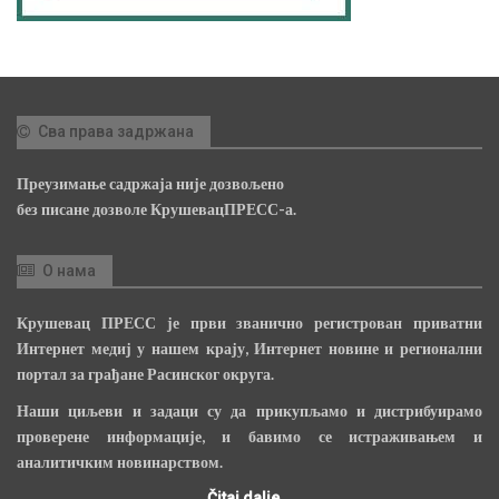
Сва права задржана
Преузимање садржаја није дозвољено
без писане дозволе КрушевацПРЕСС-а.
О нама
Крушевац ПРЕСС је први званично регистрован приватни
Интернет медиј у нашем крају, Интернет новине и регионални
портал за грађане Расинског округа.
Наши циљеви и задаци су да прикупљамо и дистрибуирамо
проверене информације, и бавимо се истраживањем и
аналитичким новинарством.
Čitaj dalje...