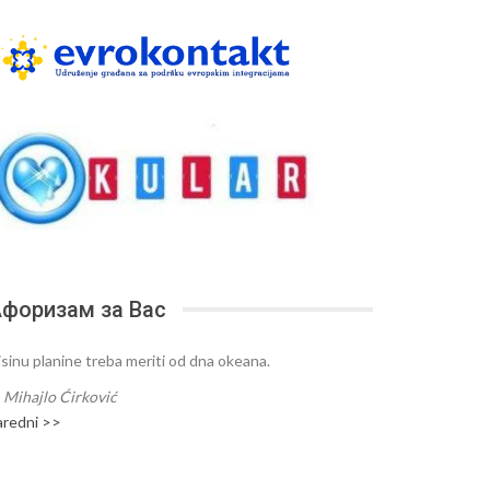
форизам за Вас
isinu planine treba meriti od dna okeana.
—
Mihajlo Ćirković
aredni >>