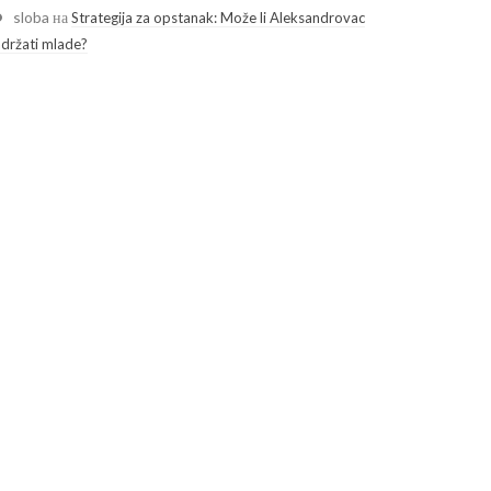
sloba
на
Strategija za opstanak: Može li Aleksandrovac
adržati mlade?