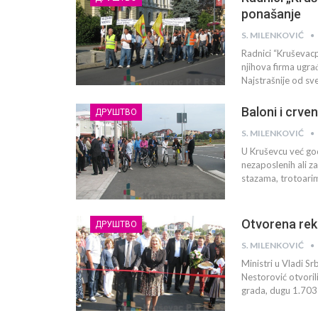
ponašanje
S. MILENKOVIĆ
Radnici “Kruševacp
njihova firma ugrađ
Najstrašnije od s
Baloni i crve
ДРУШТВО
S. MILENKOVIĆ
U Kruševcu već god
nezaposlenih ali z
stazama, trotoarim
Otvorena rek
ДРУШТВО
S. MILENKOVIĆ
Ministri u Vladi Sr
Nestorović otvoril
grada, dugu 1.703 