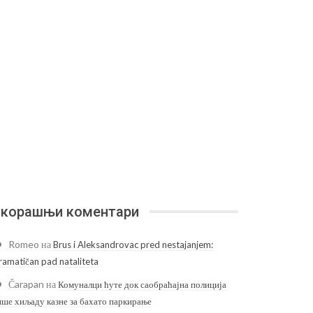
корашњи коментари
Romeo
на
Brus i Aleksandrovac pred nestajanjem:
ramatičan pad nataliteta
Čarapan
на
Комуналци ћуте док саобраћајна полиција
ише хиљаду казне за бахато паркирање