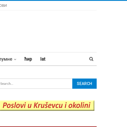
ОВИ
лумне
ћир
lat