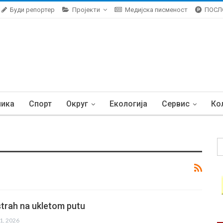
Буди репортер
Пројекти
Медијска писменост
ПОСЛ
ника
Спорт
Округ
Екологија
Сервис
Ко
strah na ukletom putu
31, 2026