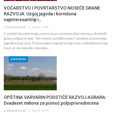
VOĆARSTVO I POVRTARSTVO NOSEĆE GRANE
RAZVOJA: Uzgoj jagoda i kornišona
najinteresantniji i…
мај 21, 2019
S. MILENKOVIĆ
U opštini Varvarin imaju veoma jasan i precizan plan razvoja određenih
grana poljoprivrede. "Već imamo specifikovanu i razvijenu proizvodnju
jagodičastog voća. Proizvodnjom jagodičastog voća u temnićkom kraju
bave se već nekoliko decenija…
ВАРВАРИН
OPŠTINA VARVARIN PODSTIČE RAZVOJ AGRARA:
Dvadeset miliona za pomoć poljoprivrednicima
мај 15, 2019
S. MILENKOVIĆ