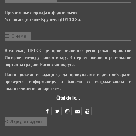
Преузимање садржаја није дозвољено
без писане дозволе КрушевацПРЕСС-а.
О нама
Крушевац ПРЕСС је први званично регистрован приватни
Интернет медиј у нашем крају, Интернет новине и регионални
портал за грађане Расинског округа.
Наши циљеви и задаци су да прикупљамо и дистрибуирамо
проверене информације, и бавимо се истраживањем и
аналитичким новинарством.
Čitaj dalje...
Лајкуј и подели