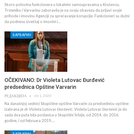
Skoro polovina funkcionera u lokalnim samoupravama u Kruševcu,
Trsteniku i Varvarinu zaboravila je na svoju obavezu da prijavi svoje
prihode i imovinu Agenciji za sprečavanje korupcije. Funkcioneri su dužni
da podnesu izveštaj o imovini i…
ВАРВАРИН
OČEKIVANO: Dr Violeta Lutovac Đurđević
predsednica Opštine Varvarin
сеп 1, 2020
РЕДАКЦИЈА
Na današnjoj sednici Skupštine opštine Varvarin za predsednicu opštine
izabrana je dr Violeta Lutovac Đurđević. Violeta Lutovac Đurđević je do
sada dva puta bila poslanica u Skupštini Srbije, od 2014. do 2016.
godine, i od februara 2019.…
ВАРВАРИН