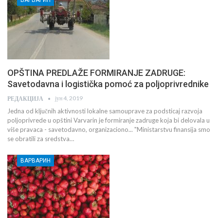
OPŠTINA PREDLAŽE FORMIRANJE ZADRUGE:
Savetodavna i logistička pomoć za poljoprivrednike
јун 4, 2019
РЕДАКЦИЈА
Jedna od ključnih aktivnosti lokalne samouprave za podsticaj razvoja
poljoprivrede u opštini Varvarin je formiranje zadruge koja bi delovala u
više pravaca - savetodavno, organizaciono... "Ministarstvu finansija smo
se obratili za sredstva…
ВАРВАРИН