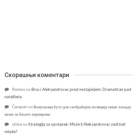
Скорашњи коментари
Romeo
на
Brus i Aleksandrovac pred nestajanjem: Dramatičan pad
nataliteta
Čarapan
на
Комуналци ћуте док саобраћајна полиција пише хиљаду
казне за бахато паркирање
sloba
на
Strategija za opstanak: Može li Aleksandrovac zadržati
mlade?