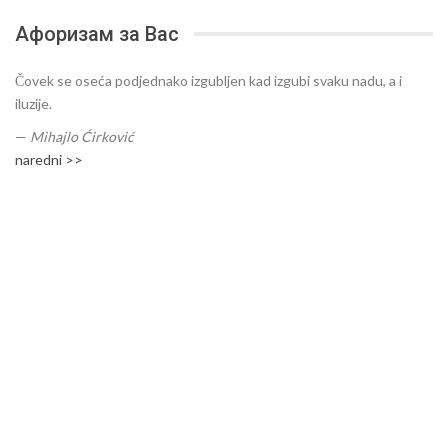
Афоризам за Вас
Čovek se oseća podjednako izgubljen kad izgubi svaku nadu, a i
iluzije.
—
Mihajlo Ćirković
naredni >>