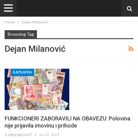
Home
Dejan Milanović
Browsing Tag
Dejan Milanović
ВАРВАРИН
FUNKCIONERI ZABORAVILI NA OBAVEZU: Polovina
nije prijavila imovinu i prihode
окт 22, 2021
S. MILENKOVIĆ