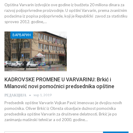
Opština Varvarin izdvojiće ove godine iz budžeta 20 miliona dinara za
razvoj poljoprivredne proizvodnje. U opštini Varvarin, prema zvaničnim
podacima iz popisa poljoprivrede, koji je Republički zavod za statistiku
sproveo 2012. godine,…
ВАРВАРИН
KADROVSKE PROMENE U VARVARINU: Brkić i
Milanović novi pomoćnici predsednika opštine
мар 1, 2019
РЕДАКЦИЈА
Predsednik opštine Varvarin Vojkan Pavić imenovao je dvojicu novih
pomoćnika. Oliver Brkić iz Obreža obavljaće dužnost pomoćnika
predsednika opštine Varvarin za društvene delatnosti. Brkić je po
zanimanju mašinski tehničar a od 2000. godine…