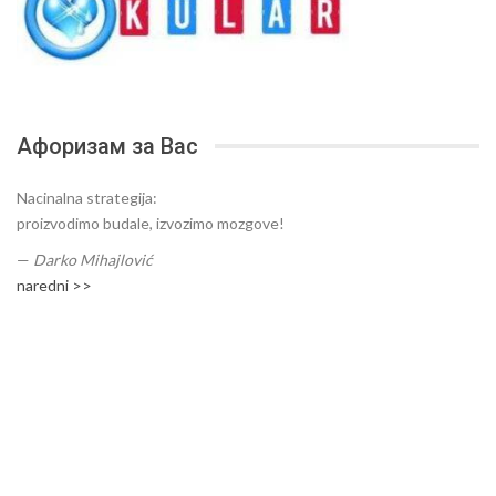
Афоризам за Вас
Nacinalna strategija:
proizvodimo budale, izvozimo mozgove!
—
Darko Mihajlović
naredni >>