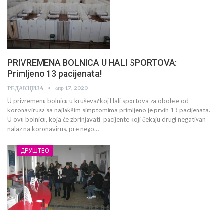
PRIVREMENA BOLNICA U HALI SPORTOVA:
Primljeno 13 pacijenata!
апр 17, 2020
РЕДАКЦИЈА
U privremenu bolnicu u kruševačkoj Hali sportova za obolele od
koronavirusa sa najlakšim simptomima primljeno je prvih 13 pacijenata.
U ovu bolnicu, koja će zbrinjavati pacijente koji čekaju drugi negativan
nalaz na koronavirus, pre nego…
ДРУШТВО