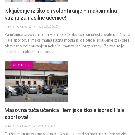
Isključenje iz škole i volontiranje – maksimalna
kazna za nasilne učenice!
сеп 10, 2015
S. MILENKOVIĆ
Za učenice prvog razreda Hemijske škole, koje su učestvovale u tuči kod
Hale sportova, maksimalna kazna mogla bi da bude isključenje iz škole i
obavezno volontiranje u nekoj humanitarnoj organizaciji. Za roditelje
nasilnih maloletnika zakon…
ДРУШТВО
Masovna tuča učenica Hemijske škole ispred Hale
sportova!
сеп 8, 2015
S. MILENKOVIĆ
Društvenim mrežama već nekoliko dana kruži snimak na kojem se vidi