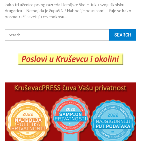
kako tri učenice prvog razreda Hemijske škole tuku svoju školsku
drugaricu. - Nemoj da je čupaš N.! Nabodi je pesnicom! – čuje se kako
posmatrači savetuju crvenokosu…