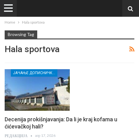
Home
Hala sportova
Browsing Tag
Hala sportova
ЈАЧАЊЕ ДОПИСНИЧКЕ МРЕЖЕ НЕЗАВИСНИХ МЕДИЈА У РАСИНСКОМ ОКРУГУ
Decenija prokišnjavanja: Da li je kraj kofama u
ćićevačkoj hali?
апр 17, 2026
РЕДАКЦИЈА