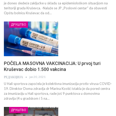
je doneo sledeće zaključke u skladu sa epidemiološkom situacijom na
teritoriji grada Kruševca. -Nalaže se JP „Poslovni centar“ da obavesti
Opštu bolnicu Kruševac da od…
ДРУШТВО
POČELA MASOVNA VAKCINACIJA: U prvoj turi
Kruševac dobio 1.500 vakcina
јан 20, 2021
РЕДАКЦИЈА
U Hali sportova započela je kolektivna imunizacija protiv virusa COVID-
19. Direktor Doma zdravlja dr Marina Kostić istakla je da pored centra
za imunizaciju u Hali sportova, rade još 9 punktova u domovima
zdravlja (4 u gradskom i 5 na…
ДРУШТВО