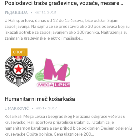
Poslodavci traže građevince, vozače, mesare…
окт 11, 2018
РЕДАКЦИЈА
U Hali sportova, danas od 12 do 15 časova, biće održan Sajam
zapošljavanja. Na sajmu će se predstaviti oko 30 poslodavaca koji su
iskazali potrebe za zapošljavanjem oko 300 radnika. Najtraženija su
zanimanja građevinske, elektro i mašinske…
СПОРТ
Humanitarni meč košarkaša
апр 17, 2017
J. MARKOVIĆ
Košarkaši Mega Leksa i beogradskog Partizana odigraće večeras u
kruševačkoj Hali sportova prijateljsku utakmicu. Utakmica je
humanitarnog karaktera a sav prihod biće poklonjen Dečjem odeljenju
kruševačke Opšte bolnice. Cena ulaznice je 200…