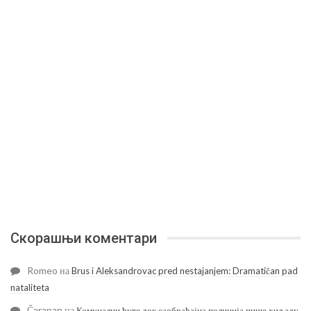
Скорашњи коментари
Romeo
на
Brus i Aleksandrovac pred nestajanjem: Dramatičan pad
nataliteta
Čarapan
на
Комуналци ћуте док саобраћајна полиција пише хиљаду