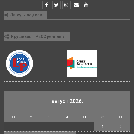
Лајкуј и подели
Крушевац ПРЕСС је члан у:
август 2026.
П
У
С
Ч
П
С
Н
1
2