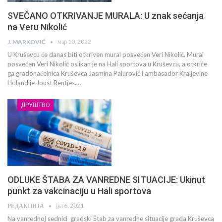
SVEČANO OTKRIVANJE MURALA: U znak sećanja
na Veru Nikolić
мар 10, 2022
J. MARKOVIĆ
U Kruševcu će danas biti otkriven mural posvećen Veri Nikolić. Mural
posvećen Veri Nikolić oslikan je na Hali sportova u Kruševcu, a otkriće
ga gradonačelnica Kruševca Jasmina Palurović i ambasador Kraljevine
Holandije Joust Rentjes.…
ДРУШТВО
ODLUKE ŠTABA ZA VANREDNE SITUACIJE: Ukinut
punkt za vakcinaciju u Hali sportova
јул 6, 2021
РЕДАКЦИЈА
Na vanrednoj sednici gradski Štab za vanredne situacije grada Kruševca