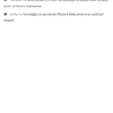
казне за бахато паркирање
sloba
на
Strategija za opstanak: Može li Aleksandrovac zadržati
mlade?