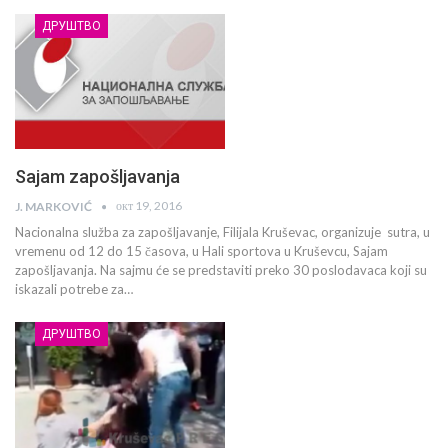
ДРУШТВО
Sajam zapošljavanja
окт 19, 2016
J. MARKOVIĆ
Nacionalna služba za zapošljavanje, Filijala Kruševac, organizuje sutra, u
vremenu od 12 do 15 časova, u Hali sportova u Kruševcu, Sajam
zapošljavanja. Na sajmu će se predstaviti preko 30 poslodavaca koji su
iskazali potrebe za…
ДРУШТВО