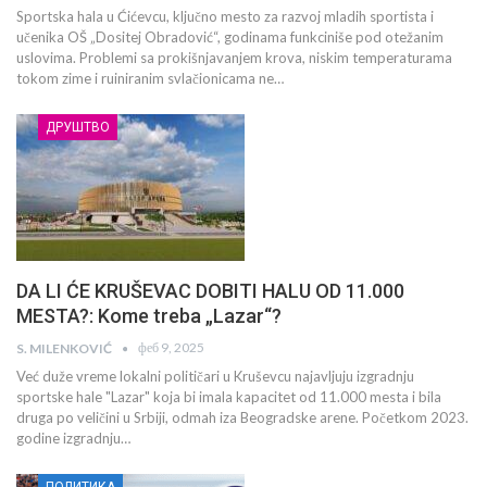
Sportska hala u Ćićevcu, ključno mesto za razvoj mladih sportista i
učenika OŠ „Dositej Obradović“, godinama funkciniše pod otežanim
uslovima. Problemi sa prokišnjavanjem krova, niskim temperaturama
tokom zime i ruiniranim svlačionicama ne…
ДРУШТВО
DA LI ĆE KRUŠEVAC DOBITI HALU OD 11.000
MESTA?: Kome treba „Lazar“?
феб 9, 2025
S. MILENKOVIĆ
Već duže vreme lokalni političari u Kruševcu najavljuju izgradnju
sportske hale "Lazar" koja bi imala kapacitet od 11.000 mesta i bila
druga po veličini u Srbiji, odmah iza Beogradske arene. Početkom 2023.
godine izgradnju…
ПОЛИТИКА