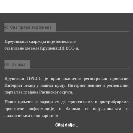
Сва права задржана
Преузимање садржаја није дозвољено
без писане дозволе КрушевацПРЕСС-а.
О нама
Крушевац ПРЕСС је први званично регистрован приватни
Интернет медиј у нашем крају, Интернет новине и регионални
портал за грађане Расинског округа.
Наши циљеви и задаци су да прикупљамо и дистрибуирамо
проверене информације, и бавимо се истраживањем и
аналитичким новинарством.
Čitaj dalje...