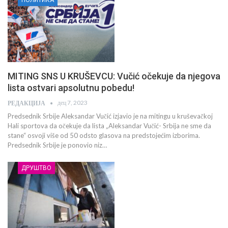
MITING SNS U KRUŠEVCU: Vučić očekuje da njegova
lista ostvari apsolutnu pobedu!
дец 7, 2023
РЕДАКЦИЈА
Predsednik Srbije Aleksandar Vučić izjavio je na mitingu u kruševačkoj
Hali sportova da očekuje da lista „Aleksandar Vučić- Srbija ne sme da
stane“ osvoji više od 50 odsto glasova na predstojećim izborima.
Predsednik Srbije je ponovio niz…
ДРУШТВО