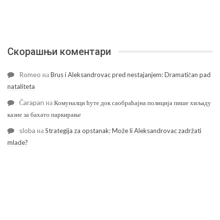
Скорашњи коментари
Romeo
на
Brus i Aleksandrovac pred nestajanjem: Dramatičan pad
nataliteta
Čarapan
на
Комуналци ћуте док саобраћајна полиција пише хиљаду
казне за бахато паркирање
sloba
на
Strategija za opstanak: Može li Aleksandrovac zadržati
mlade?