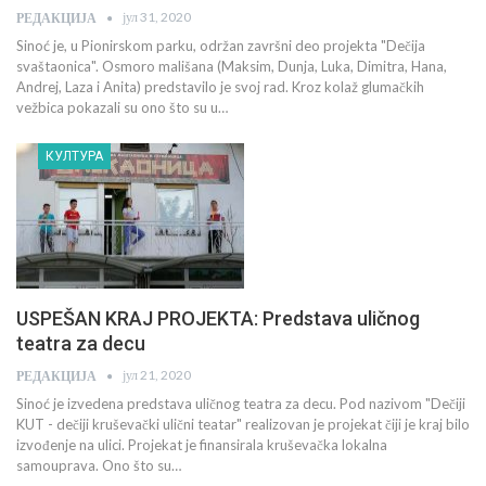
јул 31, 2020
РЕДАКЦИЈА
Sinoć je, u Pionirskom parku, održan završni deo projekta "Dečija
svaštaonica". Osmoro mališana (Maksim, Dunja, Luka, Dimitra, Hana,
Andrej, Laza i Anita) predstavilo je svoj rad. Kroz kolaž glumačkih
vežbica pokazali su ono što su u…
КУЛТУРА
USPEŠAN KRAJ PROJEKTA: Predstava uličnog
teatra za decu
јул 21, 2020
РЕДАКЦИЈА
Sinoć je izvedena predstava uličnog teatra za decu. Pod nazivom "Dečiji
KUT - dečiji kruševački ulični teatar" realizovan je projekat čiji je kraj bilo
izvođenje na ulici. Projekat je finansirala kruševačka lokalna
samouprava. Ono što su…