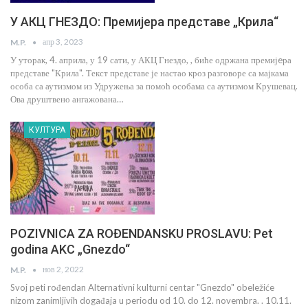
У АКЦ ГНЕЗДО: Премијера представе „Крила“
апр 3, 2023
M.P.
У уторак, 4. априла, у 19 сати, у АКЦ Гнездо, , биће одржана премијeра
представе "Крила". Текст представе је настао кроз разговоре са мајкама
особа са аутизмом из Удружења за помоћ особама са аутизмом Крушевац.
Ова друштвено ангажована…
КУЛТУРА
POZIVNICA ZA ROĐENDANSKU PROSLAVU: Pet
godina AKC „Gnezdo“
нов 2, 2022
M.P.
Svoj peti rođendan Alternativni kulturni centar "Gnezdo" obeležiće
nizom zanimljivih događaja u periodu od 10. do 12. novembra. . 10.11.