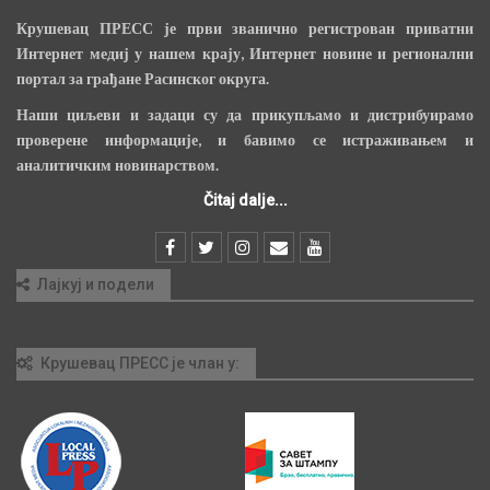
Крушевац ПРЕСС је први званично регистрован приватни
Интернет медиј у нашем крају, Интернет новине и регионални
портал за грађане Расинског округа.
Наши циљеви и задаци су да прикупљамо и дистрибуирамо
проверене информације, и бавимо се истраживањем и
аналитичким новинарством.
Čitaj dalje...
Лајкуј и подели
Крушевац ПРЕСС је члан у: