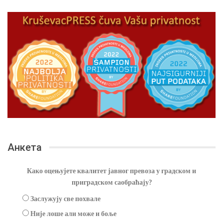
Анкета
Како оцењујете квалитет јавног превоза у градском и
приградском саобраћају?
Заслужују све похвале
Није лоше али може и боље