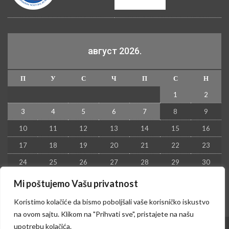
август 2026.
П
У
С
Ч
П
С
Н
1
2
3
4
5
6
7
8
9
10
11
12
13
14
15
16
17
18
19
20
21
22
23
24
25
26
27
28
29
30
31
Mi poštujemo Vašu privatnost
« јул
Koristimo kolačiće da bismo poboljšali vaše korisničko iskustvo
na ovom sajtu. Klikom na "Prihvati sve", pristajete na našu
upotrebu kolačića.