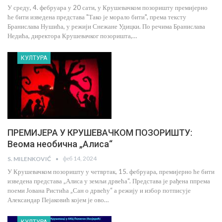
У среду, 4. фебруара у 20 сати, у Крушевачком позоришту премијерно
ће бити изведена представа "Тако је морало бити", према тексту
Бранислава Нушића, у режији Снежане Удицки. По речима Бранислава
Недића, директора Крушевачког позоришта,…
КУЛТУРА
ПРЕМИЈЕРА У КРУШЕВАЧКОМ ПОЗОРИШТУ:
Веома необична „Алиса“
феб 14, 2024
S. MILENKOVIĆ
У Крушевачком позоришту у четвртак, 15. фебруара, премијерно ће бити
изведена представа „Алиса у земљи дрвећа“. Представа је рађена ппрема
поеми Јована Ристића „Сан о дрвећу“ а режију и избор потписује
Александар Пејаковић којем је ово…
КУЛТУРА