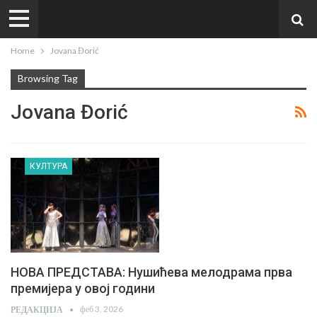
Home
Jovana Đorić
Browsing Tag
Jovana Đorić
КУЛТУРА
НОВА ПРЕДСТАВА: Нушићева мелодрама прва
премијера у овој години
феб 3, 2026
РЕДАКЦИЈА