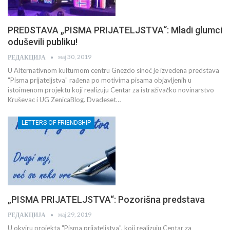
PREDSTAVA „PISMA PRIJATELJSTVA“: Mladi glumci
oduševili publiku!
мај 30, 2019
РЕДАКЦИЈА
U Alternativnom kulturnom centru Gnezdo sinoć je izvedena predstava
"Pisma prijateljstva" rađena po motivima pisama objavljenih u
istoimenom projektu koji realizuju Centar za istraživačko novinarstvo
Kruševac i UG ZenicaBlog. Dvadeset…
LETTERS OF FRIENDSHIP
„PISMA PRIJATELJSTVA“: Pozorišna predstava
мај 29, 2019
РЕДАКЦИЈА
U okviru projekta "Pisma prijateljstva", koji realizuju Centar za