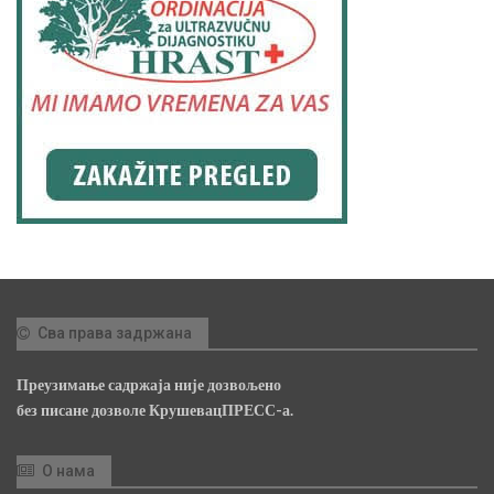
Сва права задржана
Преузимање садржаја није дозвољено
без писане дозволе КрушевацПРЕСС-а.
О нама