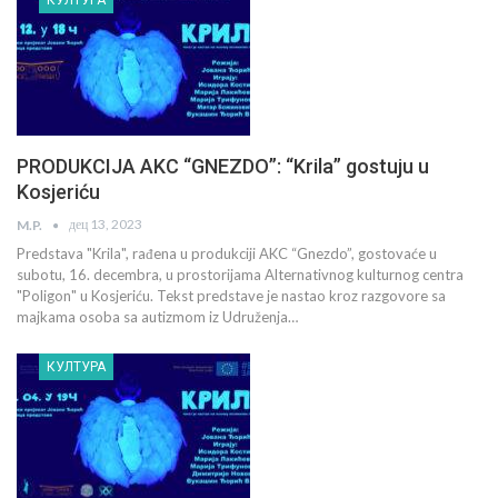
PRODUKCIJA AKC “GNEZDO”: “Krila” gostuju u
Kosjeriću
дец 13, 2023
M.P.
Predstava "Krila", rađena u produkciji AKC “Gnezdo”, gostovaće u
subotu, 16. decembra, u prostorijama Alternativnog kulturnog centra
"Poligon" u Kosjeriću. Tekst predstave je nastao kroz razgovore sa
majkama osoba sa autizmom iz Udruženja…
КУЛТУРА