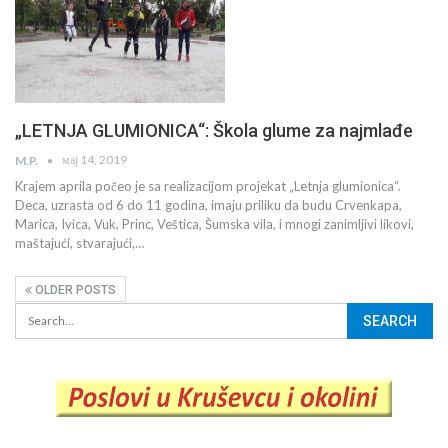
„LETNJA GLUMIONICA“: Škola glume za najmlađe
мај 14, 2019
M.P.
Krajem aprila počeo je sa realizacijom projekat „Letnja glumionica“.
Deca, uzrasta od 6 do 11 godina, imaju priliku da budu Crvenkapa,
Marica, Ivica, Vuk, Princ, Veštica, Šumska vila, i mnogi zanimljivi likovi,
maštajući, stvarajući,…
OLDER POSTS