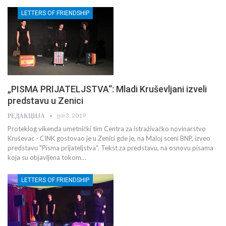
LETTERS OF FRIENDSHIP
„PISMA PRIJATELJSTVA“: Mladi Kruševljani izveli
predstavu u Zenici
јун 3, 2019
РЕДАКЦИЈА
Proteklog vikenda umetnički tim Centra za istraživačko novinarstvo
Kruševac - CINK gostovao je u Zenici gde je, na Maloj sceni BNP, izveo
predstavu "Pisma prijateljstva". Tekst za predstavu, na osnovu pisama
koja su objavljena tokom…
LETTERS OF FRIENDSHIP