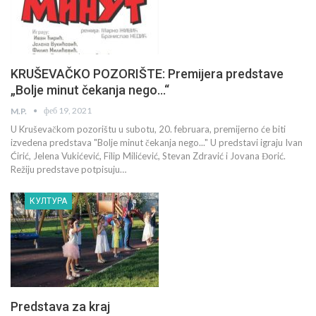
KRUŠEVAČKO POZORIŠTE: Premijera predstave
„Bolje minut čekanja nego…“
феб 19, 2021
M.P.
U Kruševačkom pozorištu u subotu, 20. februara, premijerno će biti
izvedena predstava "Bolje minut čekanja nego..." U predstavi igraju Ivan
Ćirić, Jelena Vukićević, Filip Milićević, Stevan Zdravić i Jovana Đorić.
Režiju predstave potpisuju…
КУЛТУРА
Predstava za kraj