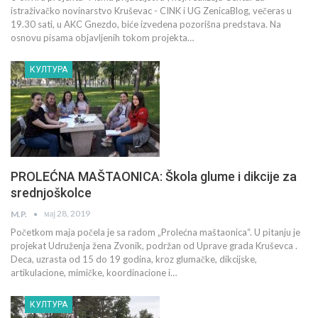
istraživačko novinarstvo Kruševac - CINK i UG ZenicaBlog, večeras u
19.30 sati, u AKC Gnezdo, biće izvedena pozorišna predstava. Na
osnovu pisama objavljenih tokom projekta…
КУЛТУРА
PROLEĆNA MAŠTAONICA: Škola glume i dikcije za
srednjoškolce
мај 28, 2019
M.P.
Početkom maja počela je sa radom „Prolećna maštaonica“. U pitanju je
projekat Udruženja žena Zvonik, podržan od Uprave grada Kruševca .
Deca, uzrasta od 15 do 19 godina, kroz glumačke, dikcijske,
artikulacione, mimičke, koordinacione i…
КУЛТУРА