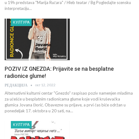
u 19h predstava "Marija Ručara" / Hleb teatar / Bg Pogledajte scensku
interpretaciju…
КУЛТУРА
POZIV IZ GNEZDA: Prijavite se na besplatne
radionice glume!
окт 12, 2022
РЕДАКЦИЈА
Alternativni kulturni centar "Gnezdo" raspisao poziv namenjen mladima
za učešće u besplatnim radionicama glume koje vodi kruševačka
glumica Jovana Đorić. Obavezne su prijave, a prvi čas biće održan u
ponedeljak 17. oktobra u 20 sati, na…
КУЛТУРА