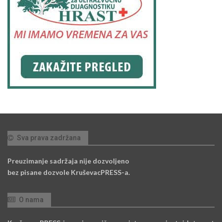
Sva prava zadržana
Preuzimanje sadržaja nije dozvoljeno
bez pisane dozvole KruševacPRESS-a.
O nama