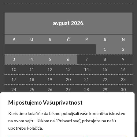
avgust 2026.
P
U
S
Č
P
S
N
1
2
3
4
5
6
7
8
9
10
11
12
13
14
15
16
17
18
19
20
21
22
23
24
25
26
27
28
29
30
31
Mi poštujemo Vašu privatnost
« jul
Koristimo kolačiće da bismo poboljšali vaše korisničko iskustvo
na ovom sajtu. Klikom na "Prihvati sve", pristajete na našu
upotrebu kolačića.
© 2026 - Kruševac PRESS. Sva prava zadržana.