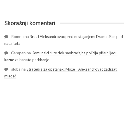
Skorašnji komentari
Romeo
na
Brus i Aleksandrovac pred nestajanjem: Dramatičan pad
nataliteta
Čarapan
na
Komunalci ćute dok saobraćajna policija piše hiljadu
kazne za bahato parkiranje
sloba
na
Strategija za opstanak: Može li Aleksandrovac zadržati
mlade?