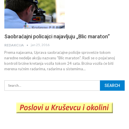
Saobraćajni policajci najavljuju „Blic maraton“
jan 25, 2016
REDAKCIJA
Prema najavama, Uprava saobraćajne policije sprovešće tokom
naredne nedelje akciju nazvanu "Blic maraton". Radi se o pojačanoj
kontroli brzine kretanja vozila tokom 24 sata. Brzina vozila će biti
merena ručnim radarima, radarima u sistemima…