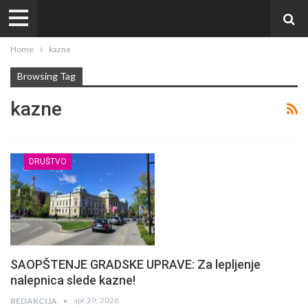
Home
kazne
Browsing Tag
kazne
DRUŠTVO
SAOPŠTENJE GRADSKE UPRAVE: Za lepljenje
nalepnica slede kazne!
apr 29, 2026
REDAKCIJA