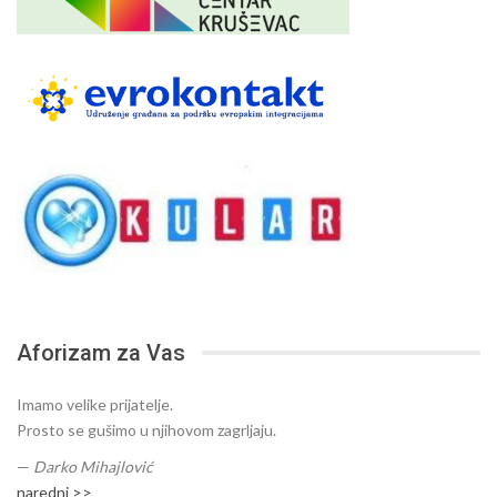
Aforizam za Vas
Imamo velike prijatelje.
Prosto se gušimo u njihovom zagrljaju.
—
Darko Mihajlović
naredni >>