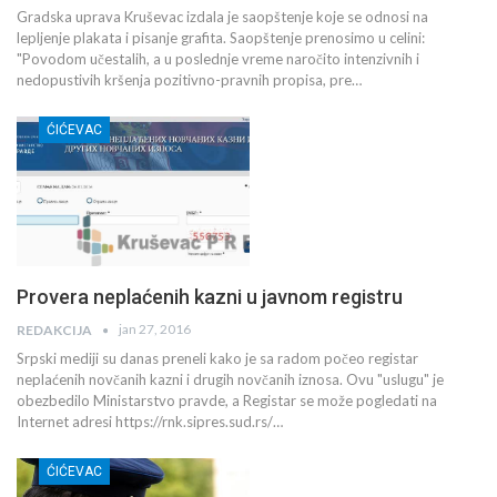
Gradska uprava Kruševac izdala je saopštenje koje se odnosi na
lepljenje plakata i pisanje grafita. Saopštenje prenosimo u celini:
"Povodom učestalih, a u poslednje vreme naročito intenzivnih i
nedopustivih kršenja pozitivno-pravnih propisa, pre…
ĆIĆEVAC
Provera neplaćenih kazni u javnom registru
jan 27, 2016
REDAKCIJA
Srpski mediji su danas preneli kako je sa radom počeo registar
neplaćenih novčanih kazni i drugih novčanih iznosa. Ovu "uslugu" je
obezbedilo Ministarstvo pravde, a Registar se može pogledati na
Internet adresi https://rnk.sipres.sud.rs/…
ĆIĆEVAC