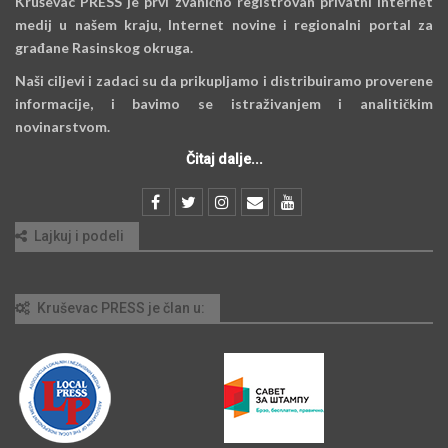
Kruševac PRESS je prvi zvanično registrovan privatni Internet
medij u našem kraju, Internet novine i regionalni portal za
građane Rasinskog okruga.
Naši ciljevi i zadaci su da prikupljamo i distribuiramo proverene
informacije, i bavimo se istraživanjem i analitičkim
novinarstvom.
Čitaj dalje...
Lajkuj i podeli
Kruševac PRESS je član u: