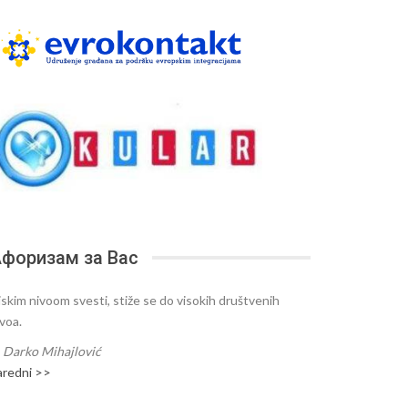
форизам за Вас
iskim nivoom svesti, stiže se do visokih društvenih
ivoa.
—
Darko Mihajlović
aredni >>