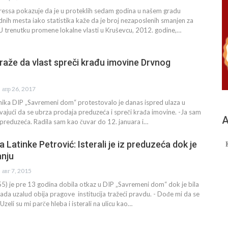
ressa pokazuje da je u proteklih sedam godina u našem gradu
dnih mesta iako statistika kaže da je broj nezaposlenih smanjen za
 U trenutku promene lokalne vlasti u Kruševcu, 2012. godine,…
 traže da vlast spreči krađu imovine Drvnog
апр 26, 2017
nika DIP „Savremeni dom“ protestovalo je danas ispred ulaza u
evajući da se ubrza prodaja preduzeća i spreči krađa imovine. -Ja sam
А
z preduzeća. Radila sam kao čuvar do 12. januara i…
 Latinke Petrović: Isterali je iz preduzeća dok je
anju
авг 7, 2015
55) je pre 13 godina dobila otkaz u DIP „Savremeni dom“ dok je bila
ada uzalud obija pragove institucija tražeći pravdu. - Dođe mi da se
eli su mi parče hleba i isterali na ulicu kao…