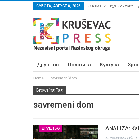
СУБОТА, АВГУСТ 8, 2026
О нама
Контакт
Друштво
Политика
Култура
Хро
Home
savremeni dom
Browsing Tag
savremeni dom
ANALIZA: Kak
ДРУШТВО
S. MILENKOVIĆ