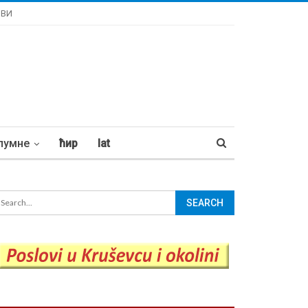
ОВИ
лумне
ћир
lat