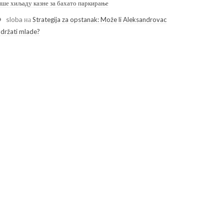
ише хиљаду казне за бахато паркирање
sloba
на
Strategija za opstanak: Može li Aleksandrovac
adržati mlade?