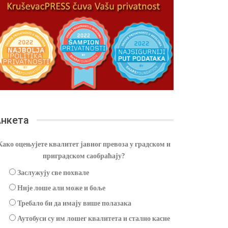
нкета
Како оцењујете квалитет јавног превоза у градском и
приградском саобраћају?
Заслужују све похвале
Није лоше али може и боље
Требало би да имају више полазака
Аутобуси су им лошег квалитета и стално касне