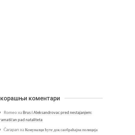
корашњи коментари
Romeo
на
Brus i Aleksandrovac pred nestajanjem:
ramatičan pad nataliteta
Čarapan
на
Комуналци ћуте док саобраћајна полиција