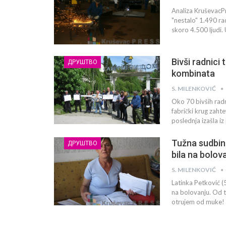
Analiza KruševacP
"nestalo" 1.490 ra
skoro 4.500 ljudi.
Bivši radnici
ДРУШТВО
kombinata
S. MILENKOVIĆ
Oko 70 bivših rad
fabrički krug zaht
poslednja izašla i
Tužna sudbina
ДРУШТВО
bila na bolov
S. MILENKOVIĆ
Latinka Petković (
na bolovanju. Od t
otrujem od muke! Uz