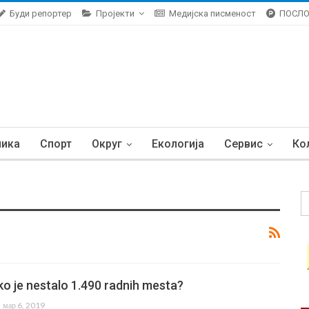
Буди репортер
Пројекти
Медијска писменост
ПОСЛ
ника
Спорт
Округ
Екологија
Сервис
Ко
o je nestalo 1.490 radnih mesta?
мар 6, 2019