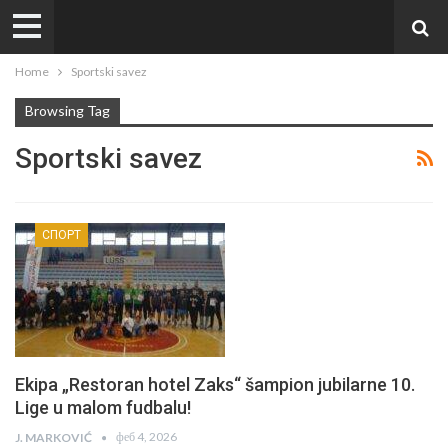
Home
Sportski savez
Browsing Tag
Sportski savez
СПОРТ
Ekipa „Restoran hotel Zaks“ šampion jubilarne 10.
Lige u malom fudbalu!
феб 4, 2026
J. MARKOVIĆ