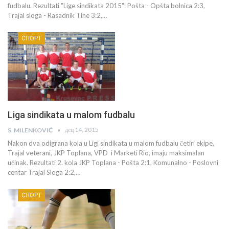
fudbalu. Rezultati "Lige sindikata 2015": Pošta - Opšta bolnica 2:3,
Trajal sloga - Rasadnik Tine 3:2,…
СПОРТ
Liga sindikata u malom fudbalu
дец 14, 2015
S. MILENKOVIĆ
Nakon dva odigrana kola u Ligi sindikata u malom fudbalu četiri ekipe,
Trajal veterani, JKP Toplana, VPD i Marketi Rio, imaju maksimalan
učinak. Rezultati 2. kola JKP Toplana - Pošta 2:1, Komunalno - Poslovni
centar Trajal Sloga 2:2,…
СПОРТ