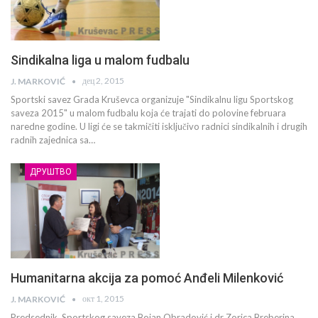
Sindikalna liga u malom fudbalu
дец 2, 2015
J. MARKOVIĆ
Sportski savez Grada Kruševca organizuje "Sindikalnu ligu Sportskog
saveza 2015" u malom fudbalu koja će trajati do polovine februara
naredne godine. U ligi će se takmičiti isključivo radnici sindikalnih i drugih
radnih zajednica sa…
ДРУШТВО
Humanitarna akcija za pomoć Anđeli Milenković
окт 1, 2015
J. MARKOVIĆ
Predsednik Sportskog saveza Bojan Obradović i dr Zorica Breberina