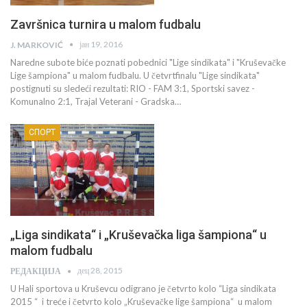
Završnica turnira u malom fudbalu
јан 19, 2016
J. MARKOVIĆ
Naredne subote biće poznati pobednici "Lige sindikata" i "Kruševačke
Lige šampiona" u malom fudbalu. U četvrtfinalu "Lige sindikata"
postignuti su sledeći rezultati: RIO - FAM 3:1, Sportski savez -
Komunalno 2:1, Trajal Veterani - Gradska…
СПОРТ
„Liga sindikata“ i „Kruševačka liga šampiona“ u
malom fudbalu
дец 28, 2015
РЕДАКЦИЈА
U Hali sportova u Kruševcu odigrano je četvrto kolo “Liga sindikata
2015 “ i treće i četvrto kolo „Kruševačke lige šampiona“ u malom