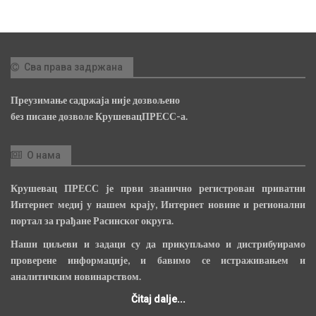
Сва права задржана
Преузимање садржаја није дозвољено
без писане дозволе КрушевацПРЕСС-а.
О нама
Крушевац ПРЕСС је први званично регистрован приватни
Интернет медиј у нашем крају, Интернет новине и регионални
портал за грађане Расинског округа.
Наши циљеви и задаци су да прикупљамо и дистрибуирамо
проверене информације, и бавимо се истраживањем и
аналитичким новинарством.
Čitaj dalje...