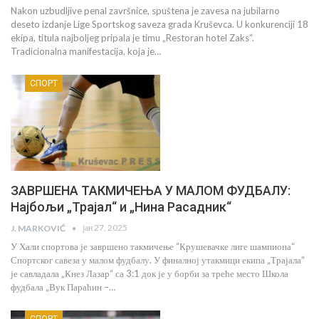
Nakon uzbudljive penal završnice, spuštena je zavesa na jubilarno
deseto izdanje Lige Sportskog saveza grada Kruševca. U konkurenciji 18
ekipa, titula najboljeg pripala je timu „Restoran hotel Zaks“.
Tradicionalna manifestacija, koja je…
СПОРТ
ЗАВРШЕНА ТАКМИЧЕЊА У МАЛОМ ФУДБАЛУ:
Најбољи „Трајал“ и „Нина Расадник“
јан 27, 2025
J. MARKOVIĆ
У Хали спортова је завршено такмичење “Крушевачке лиге шампиона“
Спортског савеза у малом фудбалу. У финалној утакмици екипа „Трајала“
је савладала „Кнез Лазар“ са 3:1 док је у борби за треће место Школа
фудбала „Вук Параћин –…
СПОРТ