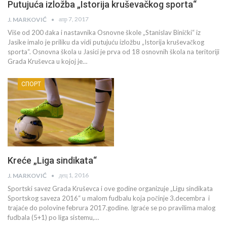
Putujuća izložba „Istorija kruševačkog sporta“
апр 7, 2017
J. MARKOVIĆ
Više od 200 đaka i nastavnika Osnovne škole „Stanislav Binički“ iz
Jasike imalo je priliku da vidi putujuću izložbu „Istorija kruševačkog
sporta“. Osnovna škola u Jasici je prva od 18 osnovnih škola na teritoriji
Grada Kruševca u kojoj je…
СПОРТ
Kreće „Liga sindikata“
дец 1, 2016
J. MARKOVIĆ
Sportski savez Grada Kruševca i ove godine organizuje „Ligu sindikata
Sportskog saveza 2016“ u malom fudbalu koja počinje 3.decembra i
trajaće do polovine februra 2017.godine. Igraće se po pravilima malog
fudbala (5+1) po liga sistemu,…