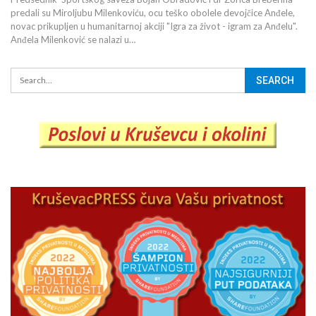
predali su Miroljubu Milenkoviću, ocu teško obolele devojčice Anđele,
novac prikupljen u humanitarnoj akciji "Igra za život - igram za Anđelu".
Anđela Milenković se nalazi u…