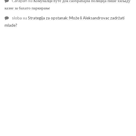
Čarapan
на
Комуналци ћуте док саобраћајна полиција пише хиљаду
казне за бахато паркирање
sloba
на
Strategija za opstanak: Može li Aleksandrovac zadržati
mlade?