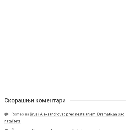
Скорашњи коментари
Romeo
на
Brus i Aleksandrovac pred nestajanjem: Dramatičan pad
nataliteta