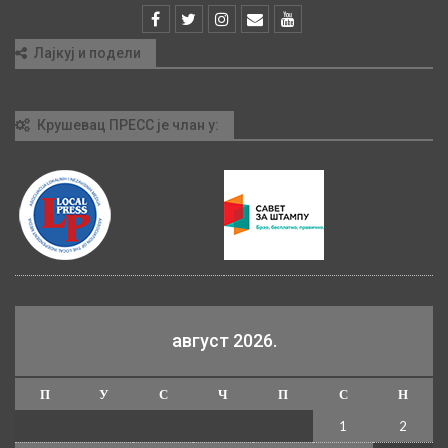
Лајкуј и подели
Крушевац ПРЕСС је члан у:
август 2026.
П
У
С
Ч
П
С
Н
1
2