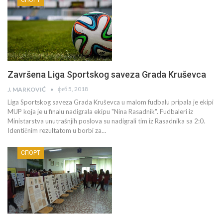
Završena Liga Sportskog saveza Grada Kruševca
феб 5, 2018
J. MARKOVIĆ
Liga Sportskog saveza Grada Kruševca u malom fudbalu pripala je ekipi
MUP koja je u finalu nadigrala ekipu "Nina Rasadnik". Fudbaleri iz
Ministarstva unutrašnjih poslova su nadigrali tim iz Rasadnika sa 2:0.
Identičnim rezultatom u borbi za…
СПОРТ