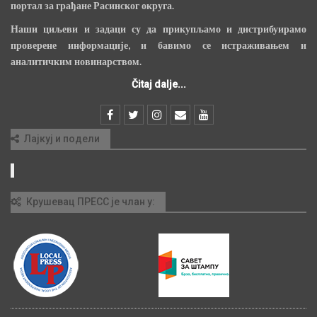
портал за грађане Расинског округа.
Наши циљеви и задаци су да прикупљамо и дистрибуирамо
проверене информације, и бавимо се истраживањем и
аналитичким новинарством.
Čitaj dalje...
Лајкуј и подели
Крушевац ПРЕСС је члан у: