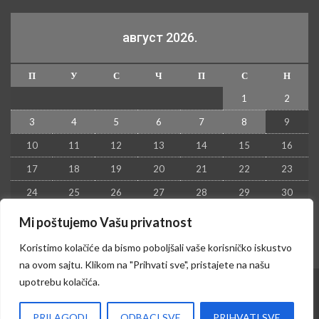
август 2026.
П
У
С
Ч
П
С
Н
1
2
3
4
5
6
7
8
9
10
11
12
13
14
15
16
17
18
19
20
21
22
23
24
25
26
27
28
29
30
31
Mi poštujemo Vašu privatnost
« јул
Koristimo kolačiće da bismo poboljšali vaše korisničko iskustvo
na ovom sajtu. Klikom na "Prihvati sve", pristajete na našu
upotrebu kolačića.
© 2026 - Kruševac PRESS. Sva prava zadržana.
PRILAGODI
ODBACI SVE
PRIHVATI SVE
Izrada sajta i hosting:
Hosting-Srbija