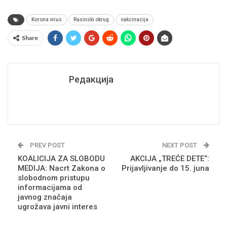
Korona virus
Rasinski okrug
vakcinacija
Share
Редакција
PREV POST
NEXT POST
KOALICIJA ZA SLOBODU
AKCIJA „TREĆE DETE“:
MEDIJA: Nacrt Zakona o
Prijavljivanje do 15. juna
slobodnom pristupu
informacijama od
javnog značaja
ugrožava javni interes