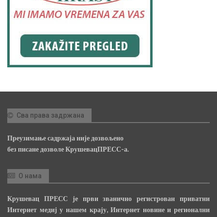
Сва права задржана
Преузимање садржаја није дозвољено
без писане дозволе КрушевацПРЕСС-а.
О нама
Крушевац ПРЕСС је први званично регистрован приватни
Интернет медиј у нашем крају, Интернет новине и регионални