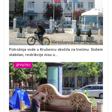
Potrošnja vode u Kruševcu skočila za trećinu: Sistem
stabilan, restrikcije nisu u…
ДРУШТВО