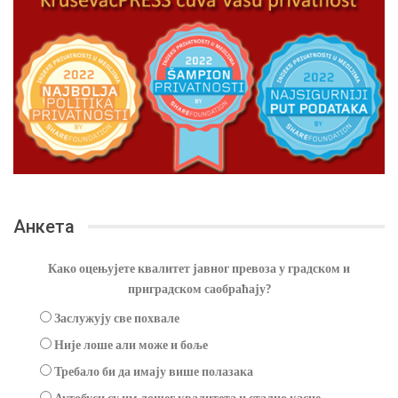
Анкета
Како оцењујете квалитет јавног превоза у градском и
приградском саобраћају?
Заслужују све похвале
Није лоше али може и боље
Требало би да имају више полазака
Аутобуси су им лошег квалитета и стално касне