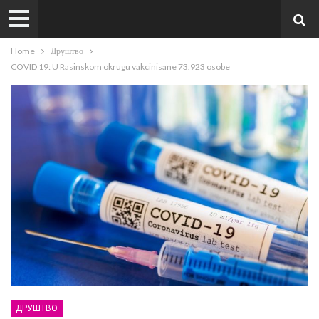
Home
Друштво
COVID 19: U Rasinskom okrugu vakcinisane 73.923 osobe
ДРУШТВО