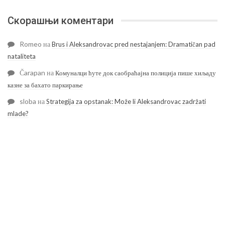
Скорашњи коментари
Romeo
на
Brus i Aleksandrovac pred nestajanjem: Dramatičan pad
nataliteta
Čarapan
на
Комуналци ћуте док саобраћајна полиција пише хиљаду
казне за бахато паркирање
sloba
на
Strategija za opstanak: Može li Aleksandrovac zadržati
mlade?