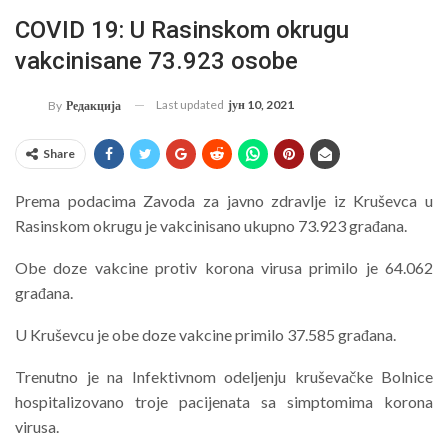
COVID 19: U Rasinskom okrugu
vakcinisane 73.923 osobe
Last updated
јун 10, 2021
By
Редакција
Share
Prema podacima Zavoda za javno zdravlje iz Kruševca u
Rasinskom okrugu je vakcinisano ukupno 73.923 građana.
Obe doze vakcine protiv korona virusa primilo je 64.062
građana.
U Kruševcu je obe doze vakcine primilo 37.585 građana.
Trenutno je na Infektivnom odeljenju kruševačke Bolnice
hospitalizovano troje pacijenata sa simptomima korona
virusa.