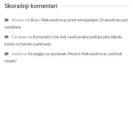
Skorašnji komentari
Romeo
na
Brus i Aleksandrovac pred nestajanjem: Dramatičan pad
nataliteta
Čarapan
na
Komunalci ćute dok saobraćajna policija piše hiljadu
kazne za bahato parkiranje
sloba
na
Strategija za opstanak: Može li Aleksandrovac zadržati
mlade?