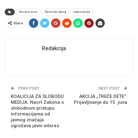
Korona virus
Rasinski okrug
vakcinacija
Share
Redakcija
PREV POST
NEXT POST
KOALICIJA ZA SLOBODU
AKCIJA „TREĆE DETE“:
MEDIJA: Nacrt Zakona o
Prijavljivanje do 15. juna
slobodnom pristupu
informacijama od
javnog značaja
ugrožava javni interes