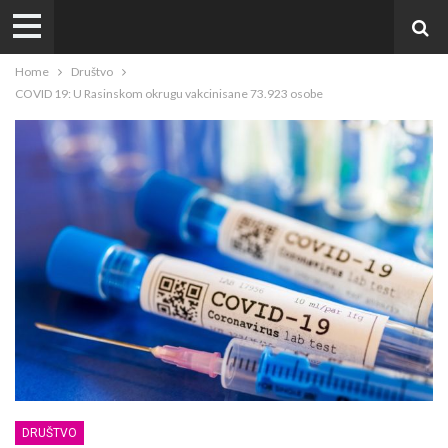
Home
Društvo
COVID 19: U Rasinskom okrugu vakcinisane 73.923 osobe
DRUŠTVO