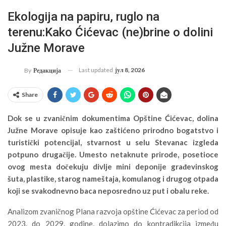
Ekologija na papiru, ruglo na
terenu:Kako Ćićevac (ne)brine o dolini
Južne Morave
Last updated
јул 8, 2026
By
Редакција
Share
Dok se u zvaničnim dokumentima Opštine Ćićevac, dolina
Južne Morave opisuje kao zaštićeno prirodno bogatstvo i
turistički potencijal, stvarnost u selu Stevanac izgleda
potpuno drugačije. Umesto netaknute prirode, posetioce
ovog mesta dočekuju divlje mini deponije građevinskog
šuta, plastike, starog nameštaja, komulanog i drugog otpada
koji se svakodnevno baca neposredno uz put i obalu reke.
Analizom zvaničnog Plana razvoja opštine Ćićevac za period od
2023. do 2029. godine, dolazimo do kontradikcija između