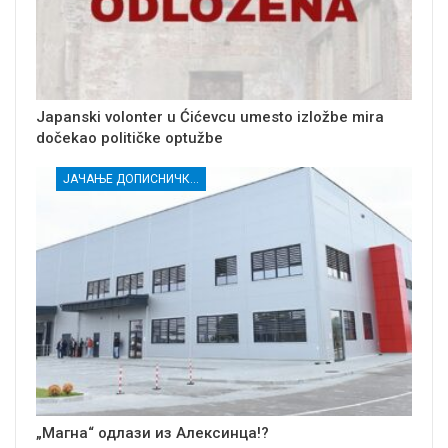
Japanski volonter u Ćićevcu umesto izložbe mira
dočekao političke optužbe
ЈАЧАЊЕ ДОПИСНИЧКЕ МРЕЖЕ НЕЗАВИСНИХ МЕДИЈА У РАСИНСКОМ ОКРУГУ
„Магна“ одлази из Алексинца!?