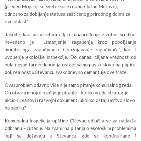
(predeo Mojsinjske Svete Gore i doline Južne Morave),
odnosno za dobijanje statusa zaštićenog prirodnog dobra za
ovu oblast.”
Takođe, kao prioritetnni cilj u unapređenje životne sredine,
nevedeno je „smanjenje zagađenja kroz poboljšanje
monitoringa zagađivanja i kažnjavanje zagađivača“, kao i
uvođenje ekološke inspekcije. Do danas, ciljana vrednost od
nula nesanitarnih deponija ostaje samo pusto slovo na papiru,
dok realnost u Stevancu svakodnevno demantuje ove fraze.
Ovaj problem odavno više nije samo pitanje komunalnog reda.
On otvara mnogo ozbiljnije pitanje – koliko vrede strategije,
akcioni planovi i razvojni dokumenti ukoliko ostaju mrtvo slovo
na papiru?
Komunalna inspekcija opštine Ćićevac odlučila se za najlakšu
odbranu – ćutanje. Na zvanična pitanja o ekološkim problemima
koji se dešavaju u Stevancu, gde se kontinuirano i