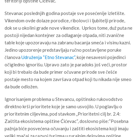
teritoriji opštine Ćićevac.
Stevanac poslednjih godina postaje sve posećenije izletište.
Vikendom ovde dolaze porodice, ribolovci i ljubitelji prirode,
dok se u okolini grade nove vikendice. Uprkos tome, duž puta ne
postoji nijedan kontejner za odlaganje otpada, niti zvanične
table koje upozoravaju na zabranu bacanja smeća i visinu kazni.
Jedino upozorenje predstavljaju ručno postavljene poruke
članova
Udruženja “Etno Stevanac”
, koje nesavesni pojedinci
očigledno ignorišu. Upravo zato je paradoks još veći, prostor
koji bi trebalo da bude primer očuvane prirode sve češće
postaje mesto na kojem završava otpad koji tu nikada nije smeo
da bude odložen.
Ignorisanjem problema u Stevancu, opštinsko rukovodstvo
direktno krši prioritete koje je samo usvojilo. U poglavlju o
prioritetnim ciljevima, pod stavkom „Prioritetni cilj br. 2.4:
Zaštita ekosistema opštine Ćićevac“, doslovno piše:“Posebna
pažnja biće posvećena očuvanju i zaštiti ekosistema koji imaju
veliki značaj za razvoj turizma u ruralnim delovima opštine