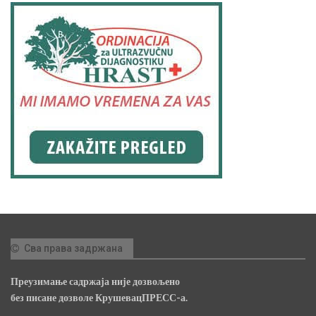
Сва права задржана
Преузимање садржаја није дозвољено
без писане дозволе КрушевацПРЕСС-а.