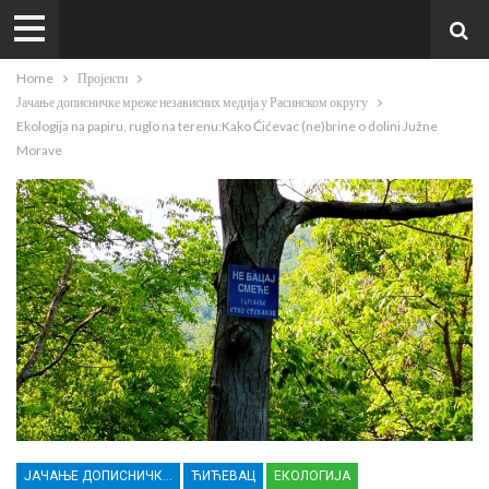
Home
Пројекти
Јачање дописничке мреже независних медија у Расинском округу
Ekologija na papiru, ruglo na terenu:Kako Ćićevac (ne)brine o dolini Južne
Morave
ЈАЧАЊЕ ДОПИСНИЧКЕ МРЕЖЕ НЕЗАВИСНИХ МЕДИЈА У РАСИНСКОМ ОКРУГУ
ЋИЋЕВАЦ
ЕКОЛОГИЈА