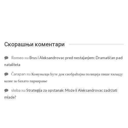
Скорашњи коментари
Romeo
на
Brus i Aleksandrovac pred nestajanjem: Dramatičan pad
nataliteta
Čarapan
на
Комуналци ћуте док саобраћајна полиција пише хиљаду
казне за бахато паркирање
sloba
на
Strategija za opstanak: Može li Aleksandrovac zadržati
mlade?