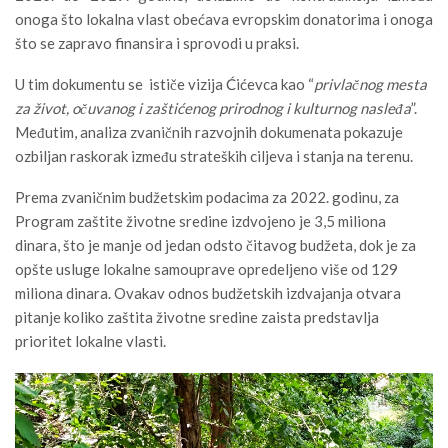
onoga što lokalna vlast obećava evropskim donatorima i onoga
što se zapravo finansira i sprovodi u praksi.
U tim dokumentu se ističe vizija Ćićevca kao “
privlačnog mesta
za život, očuvanog i zaštićenog prirodnog i kulturnog nasleđa
”.
Međutim, analiza zvaničnih razvojnih dokumenata pokazuje
ozbiljan raskorak između strateških ciljeva i stanja na terenu.
Prema zvaničnim budžetskim podacima za 2022. godinu, za
Program zaštite životne sredine izdvojeno je 3,5 miliona
dinara, što je manje od jedan odsto čitavog budžeta, dok je za
opšte usluge lokalne samouprave opredeljeno više od 129
miliona dinara. Ovakav odnos budžetskih izdvajanja otvara
pitanje koliko zaštita životne sredine zaista predstavlja
prioritet lokalne vlasti.