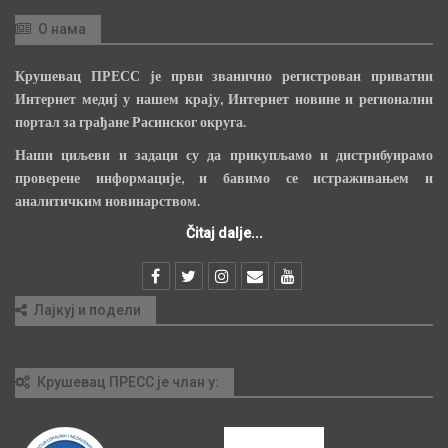
О нама
Крушевац ПРЕСС је први званично регистрован приватни
Интернет медиј у нашем крају, Интернет новине и регионални
портал за грађане Расинског округа.
Наши циљеви и задаци су да прикупљамо и дистрибуирамо
проверене информације, и бавимо се истраживањем и
аналитичким новинарством.
Čitaj dalje...
Лајкуј и подели
Крушевац ПРЕСС је члан у: