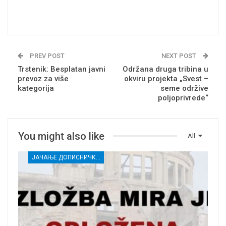
PREV POST
NEXT POST
Trstenik: Besplatan javni
Održana druga tribina u
prevoz za više
okviru projekta „Svest –
kategorija
seme održive
poljoprivrede“
You might also like
All
ЈАЧАЊЕ ДОПИСНИЧКЕ МРЕЖЕ НЕЗАВИСНИХ МЕДИЈА У РАСИНСКОМ ОКРУГУ