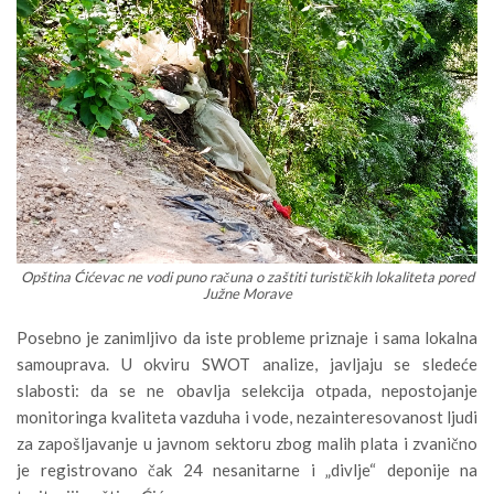
Opština Ćićevac ne vodi puno računa o zaštiti turističkih lokaliteta pored
Južne Morave
Posebno je zanimljivo da iste probleme priznaje i sama lokalna
samouprava. U okviru SWOT analize, javljaju se sledeće
slabosti: da se ne obavlja selekcija otpada, nepostojanje
monitoringa kvaliteta vazduha i vode, nezainteresovanost ljudi
za zapošljavanje u javnom sektoru zbog malih plata i zvanično
je registrovano čak 24 nesanitarne i „divlje“ deponije na