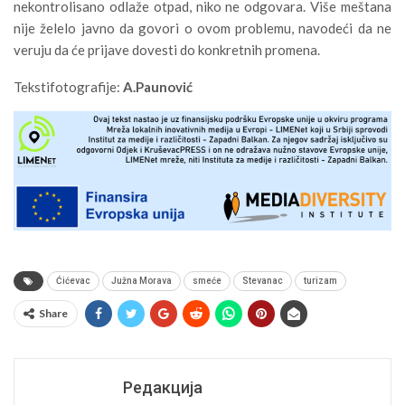
nekontrolisano odlaže otpad, niko ne odgovara. Više meštana
nije želelo javno da govori o ovom problemu, navodeći da ne
veruju da će prijave dovesti do konkretnih promena.
Tekstifotografije:
A.Paunović
Ćićevac
Južna Morava
smeće
Stevanac
turizam
Share
Редакција