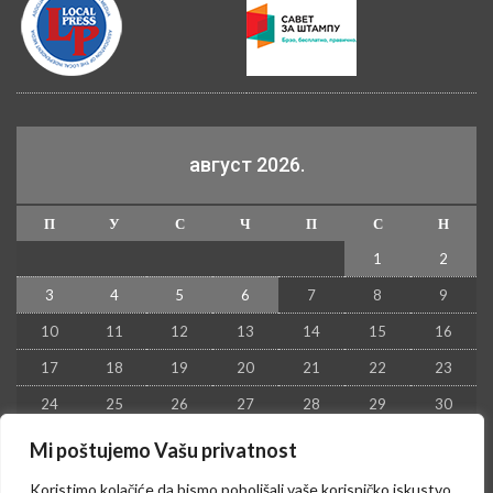
август 2026.
П
У
С
Ч
П
С
Н
1
2
3
4
5
6
7
8
9
10
11
12
13
14
15
16
17
18
19
20
21
22
23
24
25
26
27
28
29
30
31
Mi poštujemo Vašu privatnost
« јул
Koristimo kolačiće da bismo poboljšali vaše korisničko iskustvo