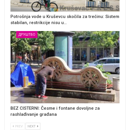
Potrošnja vode u Kruševcu skočila za trećinu: Sistem
stabilan, restrikcije nisu u…
ДРУШТВО
BEZ CISTERNI: Česme i fontane dovoljne za
rashlađivanje građana
PREV
NEXT