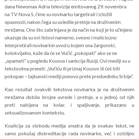
dana Newsmax Adria televizije emitovanog 29. novembra
na TV Nova S, čime su novinarku targetirali i izložili
opasnosti, nakon čega su usledile pretnje na društvenim
mrežama. Ono što zabrinjava je da način na koji je to učinjeno
ukazuje da su ovi listovi namerno, svesno i maliciozno
interpretirali novinarkin uvod u kojem ona žargonski,
kolokvijalno, kaže da će se Vučić „pokopati“ ako se ne
„opameti“ u pogledu Kosova i sankcija Rusiji. Ovi mediji su u
tekstovima preneli: „Vučiću ili priznaj Kosovo ili ćeš biti
pokopan – tajkunski mediji ponovo prete predsedniku Srbije“.
Kao rezultat ovakvih tekstova novinarka je na društvenim
mrežama dobila brojne uvrede i pretnje, a u jednoj od njih
preti nabijena na kolac i spaljivanje, prikazano u
seksualizovanom kontekstu.
Koalicija za slobodu medija smatra da je ovakav tekst, ne
samo pokušaj diskreditacije rada novinarke, već i ozbiljno