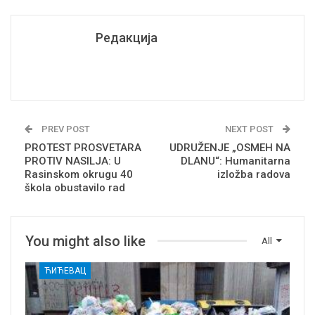
Редакција
PREV POST
NEXT POST
PROTEST PROSVETARA
UDRUŽENJE „OSMEH NA
PROTIV NASILJA: U
DLANU“: Humanitarna
Rasinskom okrugu 40
izložba radova
škola obustavilo rad
You might also like
All
ЋИЋЕВАЦ