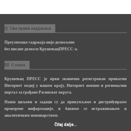
Сва права задржана
Преузимање садржаја није дозвољено
без писане дозволе КрушевацПРЕСС-а.
О нама
Крушевац ПРЕСС је први званично регистрован приватни
Интернет медиј у нашем крају, Интернет новине и регионални
портал за грађане Расинског округа.
Наши циљеви и задаци су да прикупљамо и дистрибуирамо
проверене информације, и бавимо се истраживањем и
аналитичким новинарством.
Čitaj dalje...