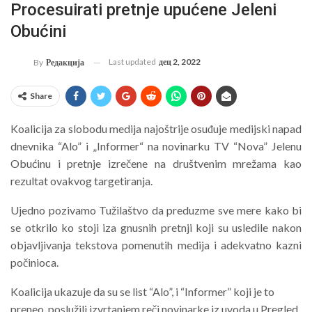
Procesuirati pretnje upućene Jeleni
Obućini
Last updated
дец 2, 2022
By
Редакција
Share
Koalicija za slobodu medija najoštrije osuđuje medijski napad
dnevnika “Alo” i „Informer“ na novinarku TV “Nova” Jelenu
Obućinu i pretnje izrečene na društvenim mrežama kao
rezultat ovakvog targetiranja.
Ujedno pozivamo Tužilaštvo da preduzme sve mere kako bi
se otkrilo ko stoji iza gnusnih pretnji koji su usledile nakon
objavljivanja tekstova pomenutih medija i adekvatno kazni
počinioca.
Koalicija ukazuje da su se list “Alo”, i “Informer” koji je to
preneo, poslužili izvrtanjem reči novinarke iz uvoda u Pregled