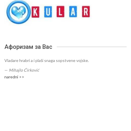
Афоризам за Вас
Vladare hrabri a i plaši snaga sopstvene vojske.
—
Mihajlo Ćirković
naredni >>