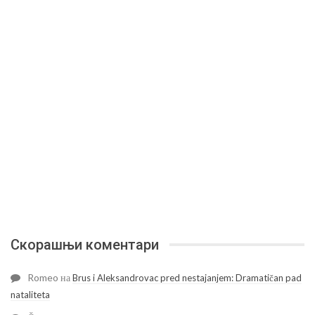
Скорашњи коментари
Romeo
на
Brus i Aleksandrovac pred nestajanjem: Dramatičan pad
nataliteta