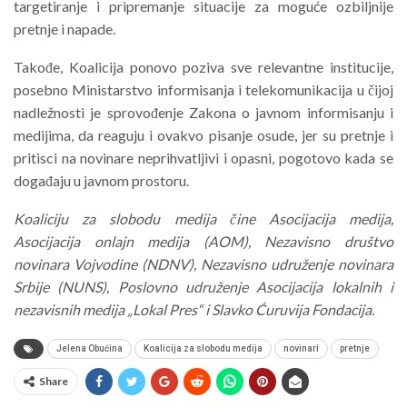
targetiranje i pripremanje situacije za moguće ozbiljnije
pretnje i napade.
Takođe, Koalicija ponovo poziva sve relevantne institucije,
posebno Ministarstvo informisanja i telekomunikacija u čijoj
nadležnosti je sprovođenje Zakona o javnom informisanju i
medijima, da reaguju i ovakvo pisanje osude, jer su pretnje i
pritisci na novinare neprihvatljivi i opasni, pogotovo kada se
događaju u javnom prostoru.
Koaliciju za slobodu medija čine Asocijacija medija,
Asocijacija onlajn medija (AOM), Nezavisno društvo
novinara Vojvodine (NDNV), Nezavisno udruženje novinara
Srbije (NUNS), Poslovno udruženje Asocijacija lokalnih i
nezavisnih medija „Lokal Pres“ i Slavko Ćuruvija Fondacija.
Jelena Obućina
Koalicija za slobodu medija
novinari
pretnje
Share