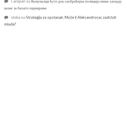
Čarapan
на
Комуналци ћуте док саобраћајна полиција пише хиљаду
казне за бахато паркирање
sloba
на
Strategija za opstanak: Može li Aleksandrovac zadržati
mlade?