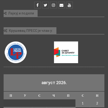
Лајкуј и подели
Крушевац ПРЕСС је члан у:
август 2026.
П
У
С
Ч
П
С
Н
1
2