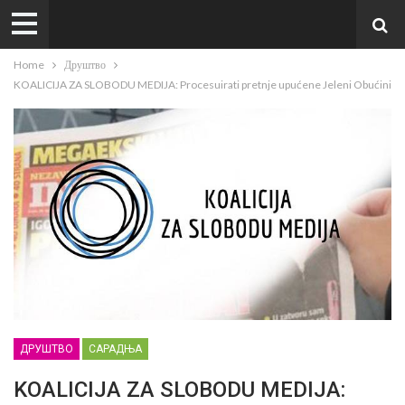
Home
Друштво
KOALICIJA ZA SLOBODU MEDIJA: Procesuirati pretnje upućene Jeleni Obućini
ДРУШТВО
САРАДЊА
KOALICIJA ZA SLOBODU MEDIJA: