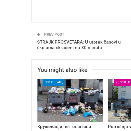
PREV POST
ŠTRAJK PROSVETARA: U utorak časovi u
školama skraćeni na 30 minuta
You might also like
ЋИЋЕВАЦ
ДРУШТВ
Крушевац и пет општина
Potrošnja 