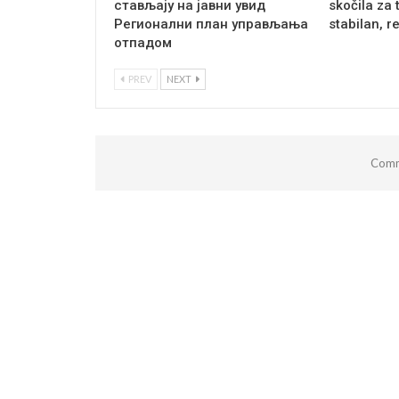
стављају на јавни увид
skočila za 
Регионални план управљања
stabilan, r
отпадом
PREV
NEXT
Comm