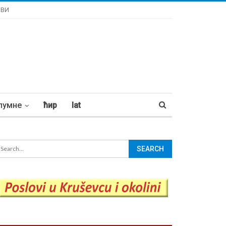
ОВИ
лумне
ћир
lat