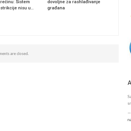
trećinu: Sistem
dovoljne za rashlađivanje
estrikcije nisu u…
građana
ents are closed.
А
S
sr
n