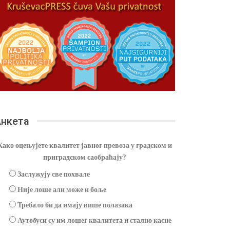
нкета
Како оцењујете квалитет јавног превоза у градском и
приградском саобраћају?
Заслужују све похвале
Није лоше али може и боље
Требало би да имају више полазака
Аутобуси су им лошег квалитета и стално касне