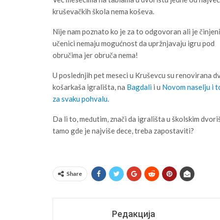
kruševačkih škola nema koševa.
Nije nam poznato ko je za to odgovoran ali je činjen
učenici nemaju mogućnost da upržnjavaju igru pod
obručima jer obruča nema!
U poslednjih pet meseci u Kruševcu su renovirana d
košarkaša igrališta, na
Bagdali
i u
Novom naselju i t
za svaku pohvalu.
Da li to, međutim, znači da igrališta u školskim dvori
tamo gde je najviše dece, treba zapostaviti?
Share
Редакција