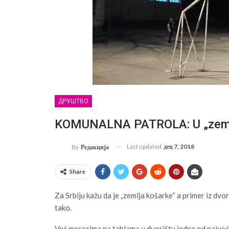
ДРУШТВО
KOMUNALNA PATROLA: U „zemlji 
Last updated
дец 7, 2018
By
Редакција
Share
Za Srbiju kažu da je „zemlja košarke“ a primer iz d
tako.
Već mesecima na tablama u dvorištu jedne od najveć