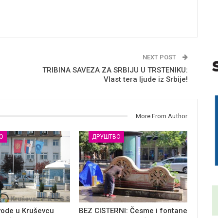
NEXT POST
TRIBINA SAVEZA ZA SRBIJU U TRSTENIKU:
Vlast tera ljude iz Srbije!
More From Author
О
ДРУШТВО
vode u Kruševcu
BEZ CISTERNI: Česme i fontane