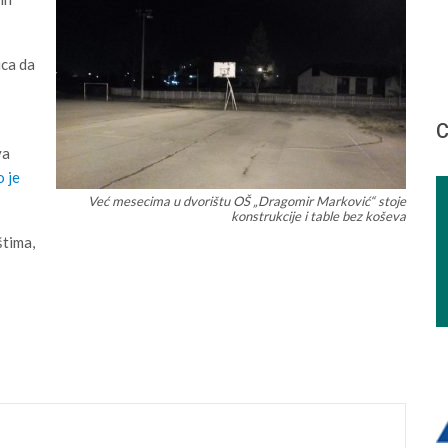
ica da
С
va
o je
Već mesecima u dvorištu OŠ „Dragomir Marković“ stoje
konstrukcije i table bez koševa
štima,