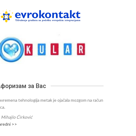
форизам за Вас
avremena tehnologija metak je ojačala mozgom na račun
ca.
—
Mihajlo Ćirković
aredni >>