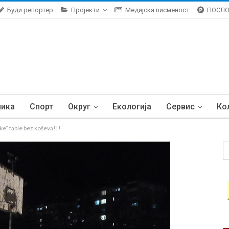
Буди репортер
Пројекти
Медијска писменост
ПОСЛ
ника
Спорт
Округ
Екологија
Сервис
Ко
“ table bez koševa!!!