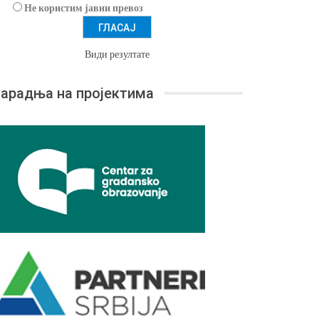
Не користим јавни превоз
Види резултате
арадња на пројектима