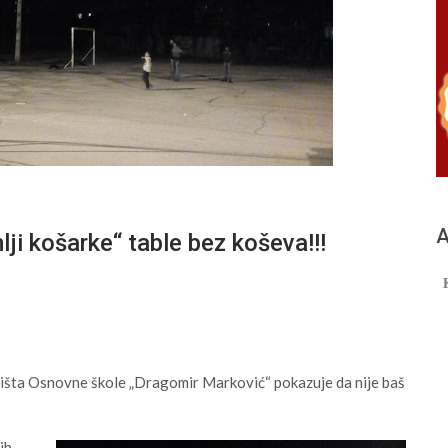
А
košarke“ table bez koševa!!!
vorišta Osnovne škole „Dragomir Marković“ pokazuje da nije baš
ih