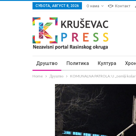
СУБОТА, АВГУСТ 8, 2026
О нама
Контакт
Друштво
Политика
Култура
Хро
Home
Друштво
KOMUNALNA PATROLA: U „zemlji košarke