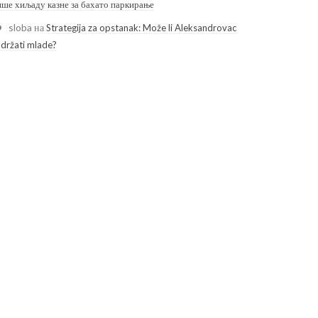
ише хиљаду казне за бахато паркирање
sloba
на
Strategija za opstanak: Može li Aleksandrovac
adržati mlade?