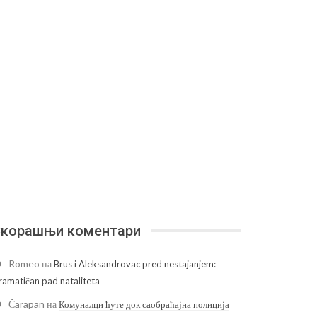
корашњи коментари
Romeo
на
Brus i Aleksandrovac pred nestajanjem:
ramatičan pad nataliteta
Čarapan
на
Комуналци ћуте док саобраћајна полиција