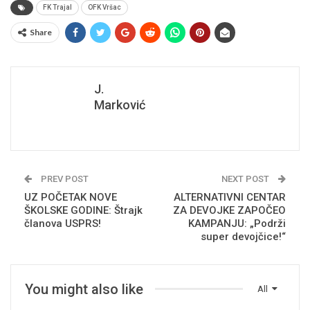
FK Trajal
OFK Vršac
Share
J.
Marković
PREV POST
NEXT POST
UZ POČETAK NOVE
ALTERNATIVNI CENTAR
ŠKOLSKE GODINE: Štrajk
ZA DEVOJKE ZAPOČEO
članova USPRS!
KAMPANJU: „Podrži
super devojčice!“
You might also like
All