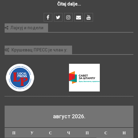
Čitaj dalje...
Лајкуј и подели
Крушевац ПРЕСС је члан у:
август 2026.
П
У
С
Ч
П
С
Н