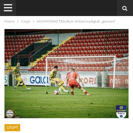
Home
Спорт
NOVI PORAZ TRAJALA: Vrščani nadigrali „gumare“
СПОРТ