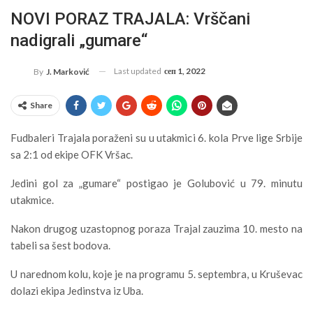
NOVI PORAZ TRAJALA: Vrščani
nadigrali „gumare“
Last updated
сеп 1, 2022
By
J. Marković
Share
Fudbaleri Trajala poraženi su u utakmici 6. kola Prve lige Srbije
sa 2:1 od ekipe OFK Vršac.
Jedini gol za „gumare“ postigao je Golubović u 79. minutu
utakmice.
Nakon drugog uzastopnog poraza Trajal zauzima 10. mesto na
tabeli sa šest bodova.
U narednom kolu, koje je na programu 5. septembra, u Kruševac
dolazi ekipa Jedinstva iz Uba.