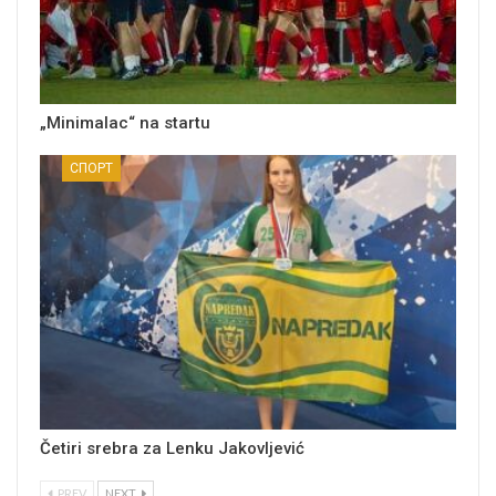
„Minimalac“ na startu
СПОРТ
Četiri srebra za Lenku Jakovljević
PREV
NEXT