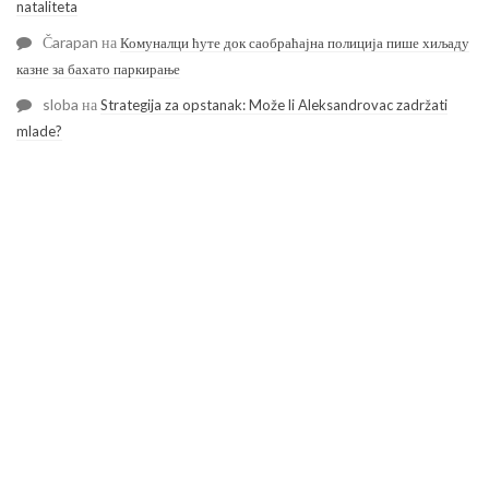
nataliteta
Čarapan
на
Комуналци ћуте док саобраћајна полиција пише хиљаду
казне за бахато паркирање
sloba
на
Strategija za opstanak: Može li Aleksandrovac zadržati
mlade?