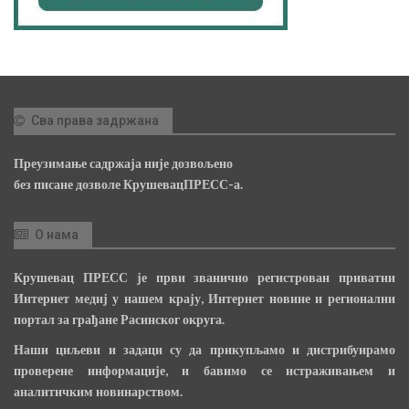
Сва права задржана
Преузимање садржаја није дозвољено
без писане дозволе КрушевацПРЕСС-а.
О нама
Крушевац ПРЕСС је први званично регистрован приватни
Интернет медиј у нашем крају, Интернет новине и регионални
портал за грађане Расинског округа.
Наши циљеви и задаци су да прикупљамо и дистрибуирамо
проверене информације, и бавимо се истраживањем и
аналитичким новинарством.