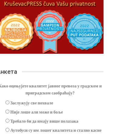
нкета
Како оцењујете квалитет јавног превоза у градском и
приградском саобраћају?
Заслужују све похвале
Није лоше али може и боље
Требало би да имају више полазака
Аутобуси су им лошег квалитета и стално касне