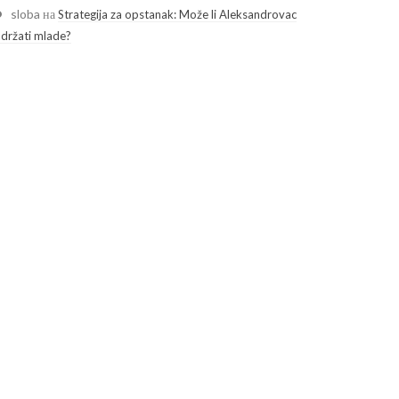
sloba
на
Strategija za opstanak: Može li Aleksandrovac
adržati mlade?