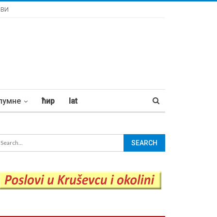
ОВИ
лумне
ћир
lat