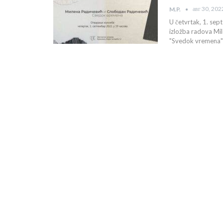
авг 30, 202
M.P.
U četvrtak, 1. sep
izložba radova Mi
"Svedok vremena"