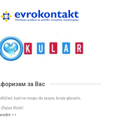
форизам за Вас
olitičari, kad ne mogu da zaspe, broje glasače.
—
Dejan Ristić
aredni >>