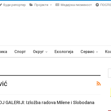
Буди репортер
Пројекти
Медијска писменост
ПОСЛ
ника
Спорт
Округ
Екологија
Сервис
Ко
vić
 GALERIJI: Izložba radova Milene i Slobodana