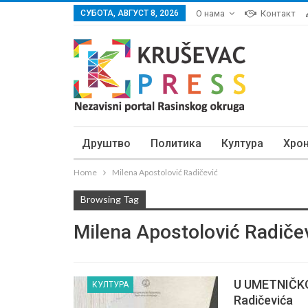
СУБОТА, АВГУСТ 8, 2026
О нама
Контакт
Друштво
Политика
Култура
Хро
Home
Milena Apostolović Radičević
Browsing Tag
Milena Apostolović Radiče
U UMETNIČKOJ
КУЛТУРА
Radičevića