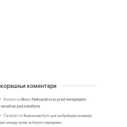
корашњи коментари
Romeo
на
Brus i Aleksandrovac pred nestajanjem:
ramatičan pad nataliteta
Čarapan
на
Комуналци ћуте док саобраћајна полиција
ише хиљаду казне за бахато паркирање