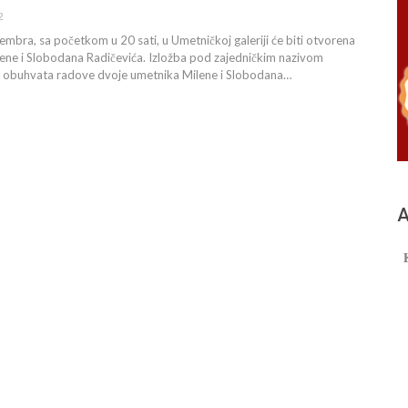
2
tembra, sa početkom u 20 sati, u Umetničkoj galeriji će biti otvorena
lene i Slobodana Radičevića. Izložba pod zajedničkim nazivom
 obuhvata radove dvoje umetnika Milene i Slobodana…
А