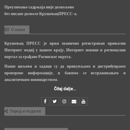
Преузимање садржаја није дозвољено
без писане дозволе КрушевацПРЕСС-а.
О нама
Крушевац ПРЕСС је први званично регистрован приватни
Интернет медиј у нашем крају, Интернет новине и регионални
портал за грађане Расинског округа.
Наши циљеви и задаци су да прикупљамо и дистрибуирамо
проверене информације, и бавимо се истраживањем и
аналитичким новинарством.
Čitaj dalje...
Лајкуј и подели