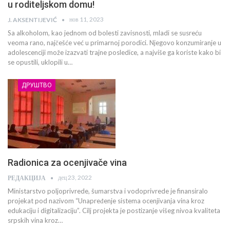
u roditeljskom domu!
нов 11, 2023
J. AKSENTIJEVIĆ
Sa alkoholom, kao jednom od bolesti zavisnosti, mladi se susreću
veoma rano, najčešće već u primarnoj porodici. Njegovo konzumiranje u
adolescenciji može izazvati trajne posledice, a najviše ga koriste kako bi
se opustili, uklopili u…
ДРУШТВО
Radionica za ocenjivače vina
дец 23, 2022
РЕДАКЦИЈА
Ministarstvo poljoprivrede, šumarstva i vodoprivrede je finansiralo
projekat pod nazivom “Unapređenje sistema ocenjivanja vina kroz
edukaciju i digitalizaciju”. Cilj projekta je postizanje višeg nivoa kvaliteta
srpskih vina kroz…