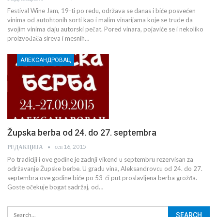
Festival Wine Jam, 19-ti po redu, održava se danas i biće posvećen
vinima od autohtonih sorti kao i malim vinarijama koje se trude da
svojim vinima daju autorski pečat. Pored vinara, pojaviće se i nekoliko
proizvođača sireva i mesnih…
АЛЕКСАНДРОВАЦ
Župska berba od 24. do 27. septembra
сеп 16, 2015
РЕДАКЦИЈА
Po tradiciji i ove godine je zadnji vikend u septembru rezervisan za
održavanje Župske berbe. U gradu vina, Aleksandrovcu od 24. do 27.
septembra ove godine biće po 53-ći put proslavljena berba grožđa. -
Goste očekuje bogat sadržaj, od…