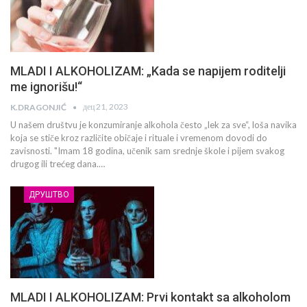
MLADI I ALKOHOLIZAM: „Kada se napijem roditelji
me ignorišu!“
дец 21, 2023
K.DRAGONJIĆ
U našem društvu je konzumiranje alkohola često „lek za sve“, loša navika
koja se stiče kroz različite običaje i rituale i vremenom dovodi do
zavisnosti. "Imam 18 godina, učenik sam srednje škole i pijem svakog
drugog ili trećeg dana.…
ДРУШТВО
MLADI I ALKOHOLIZAM: Prvi kontakt sa alkoholom