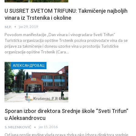
U SUSRET SVETOM TRIFUNU: Takmičenje najboljih
vinara iz Trstenika i okoline
јан 29, 2019
M.P.
Povodom manifestacije „Dan vinara i vinogradara-Sveti Trifun“
Turistička organizacija opštine Trstenik poziva proizvođače vina da se
prijave za takmičenje i donesu uzorke vina u prostoriju Turističke
organizacije opštine Trstenik (Cara…
АЛЕКСАНДРОВАЦ
Sporan izbor direktora Srednje škole “Sveti Trifun”
u Aleksandrovcu
јан 15, 2016
S. MILENKOVIĆ
Od juna prošle godine vlada prava zbrka oko izbora direktora srednje