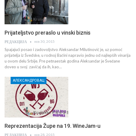
Prijateljstvo preraslo u vinski biznis
нов 30, 2015
РЕДАКЦИЈА
Spajajući posao i zadovoljstvo Aleksandar Milutinović je, uz pomoć
prijatelja iz Švedske, u rodnoj Bačini napravio jednu od najlepših vinarija
u ovom delu Srbije. Pre petnaestak godina Aleksandar je Šveđane
doveo u svoj zavičaj da ih, kao…
АЛЕКСАНДРОВАЦ
Reprezentacija Župe na 19. WineJam-u
нов 28, 2015
РЕДАКЦИЈА