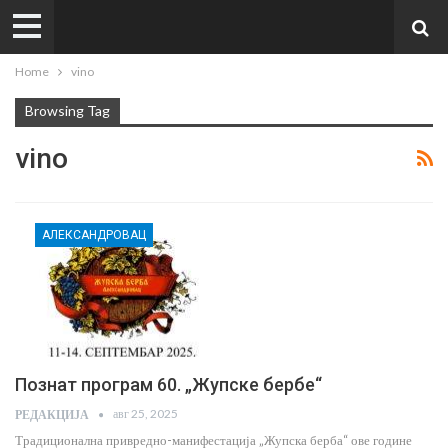
Home
vino
Browsing Tag
vino
АЛЕКСАНДРОВАЦ
Познат програм 60. „Жупске бербе“
авг 25, 2025
РЕДАКЦИЈА
Традиционална привредно-манифестација „Жупска берба“ ове године