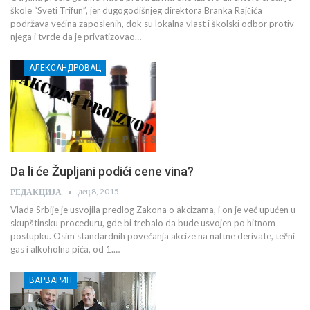
škole “Sveti Trifun”, jer dugogodišnjeg direktora Branka Rajčića
podržava većina zaposlenih, dok su lokalna vlast i školski odbor protiv
njega i tvrde da je privatizovao…
АЛЕКСАНДРОВАЦ
Da li će Župljani podići cene vina?
дец 8, 2015
РЕДАКЦИЈА
Vlada Srbije je usvojila predlog Zakona o akcizama, i on je već upućen u
skupštinsku proceduru, gde bi trebalo da bude usvojen po hitnom
postupku. Osim standardnih povećanja akcize na naftne derivate, tečni
gas i alkoholna pića, od 1.…
ВАРВАРИН