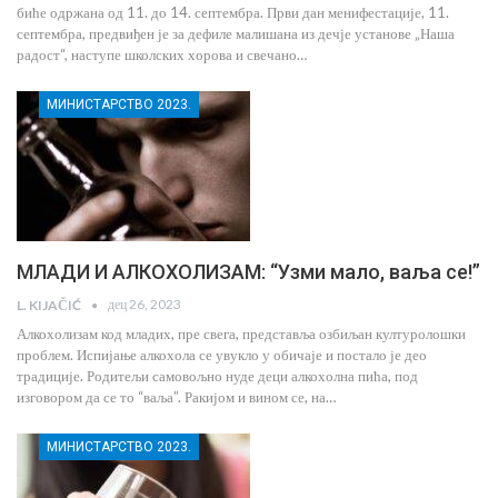
биће одржана од 11. до 14. септембра. Први дан менифестације, 11.
септембра, предвиђен је за дефиле малишана из дечје установе „Наша
радост“, наступе школских хорова и свечано…
МИНИСТАРСТВО 2023.
МЛАДИ И АЛКОХОЛИЗАМ: “Узми мало, ваља се!”
дец 26, 2023
L. KIJAČIĆ
Алкохолизам код младих, пре свега, представља озбиљан културолошки
проблем. Испијање алкохола се увукло у обичаје и постало је део
традиције. Родитељи самовољно нуде деци алкохолна пића, под
изговором да се то “ваља”. Ракијом и вином се, на…
МИНИСТАРСТВО 2023.