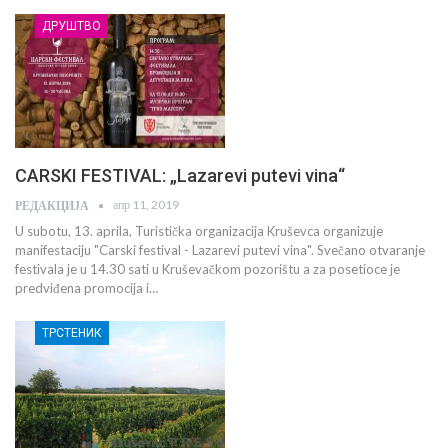
ДРУШТВО
CARSKI FESTIVAL: „Lazarevi putevi vina“
апр 11, 2019
РЕДАКЦИЈА
U subotu, 13. aprila, Turistička organizacija Kruševca organizuje
manifestaciju "Carski festival - Lazarevi putevi vina". Svečano otvaranje
festivala je u 14.30 sati u Kruševačkom pozorištu a za posetioce je
predviđena promocija i…
ТРСТЕНИК