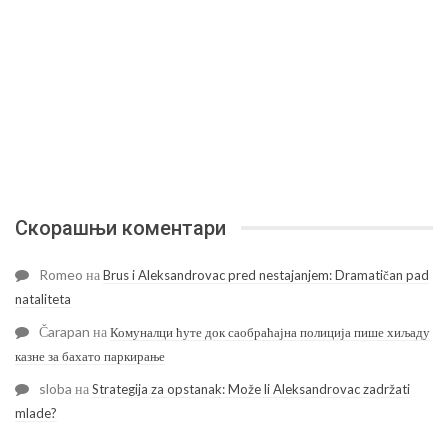
Скорашњи коментари
Romeo
на
Brus i Aleksandrovac pred nestajanjem: Dramatičan pad
nataliteta
Čarapan
на
Комуналци ћуте док саобраћајна полиција пише хиљаду
казне за бахато паркирање
sloba
на
Strategija za opstanak: Može li Aleksandrovac zadržati
mlade?