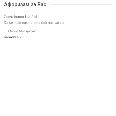
Афоризам за Вас
Čemu humor i satira?
Da se malo nasmejemo dok nas satiru.
—
Darko Mihajlović
naredni >>