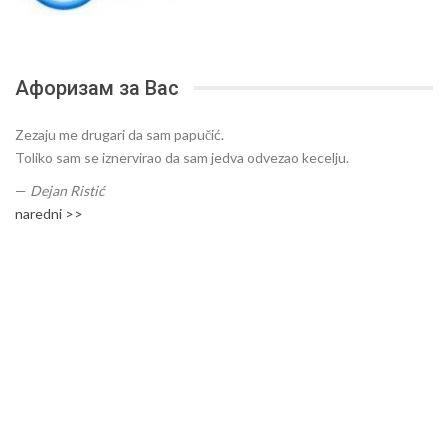
Афоризам за Вас
Zezaju me drugari da sam papučić.
Toliko sam se iznervirao da sam jedva odvezao kecelju.
—
Dejan Ristić
naredni >>