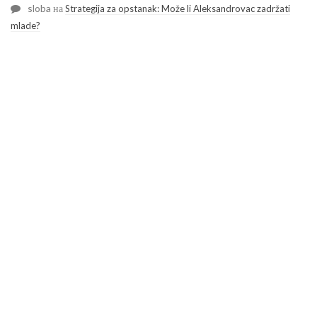
sloba
на
Strategija za opstanak: Može li Aleksandrovac zadržati
mlade?