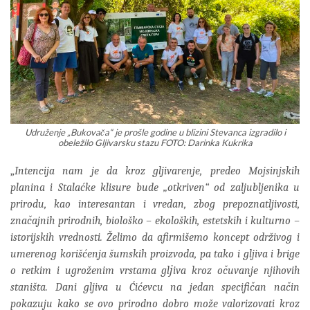
Udruženje „Bukovača“ je prošle godine u blizini Stevanca izgradilo i
obeležilo Gljivarsku stazu FOTO: Darinka Kukrika
„
Intencija nam je da kroz gljivarenje, predeo Mojsinjskih
planina i Stalaćke klisure bude „otkriven“ od zaljubljenika u
prirodu, kao interesantan i vredan, zbog prepoznatljivosti,
značajnih prirodnih, biološko – ekoloških, estetskih i kulturno –
istorijskih vrednosti. Želimo da afirmišemo koncept održivog i
umerenog korišćenja šumskih proizvoda, pa tako i gljiva i brige
o retkim i ugroženim vrstama glјiva kroz očuvanje njihovih
staništa. Dani gljiva u Ćićevcu na jedan specifičan način
pokazuju kako se ovo prirodno dobro može valorizovati kroz