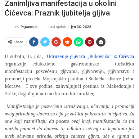
Zanimljiva manifestacija u okolini
Ćićevca: Praznik ljubitelja gljiva
Last updated
јун 30, 2026
By
Редакција
Share
U subotu, 11. jula,
Udruženje gljivara „Bukovača“ iz Ćićevca
organizuje edukativno – gastronomsko – turističku
manifestaciju posvećenu gljivama, gljivarenju, gljivarstvu i
promociji predela Mojsinjskih planina i Stalaćke klisure Južne
Morave. I ove godine, zahvaljujući gostima iz Makedonije i
Grčke, događaj ima i međunarodni karakter,
„
Manifestacija je posvećena istraživanju, očuvanju i promociji
ovog prirodnog dobra za čiju je zaštitu pokrenuta inicijativa. Za
one koji razmišlјaju da posete ovaj kraj, manifestacija će im
možda pomoći da donesu tu odluku i uživaju u lepotama još
uvek očuvane prirode, otkriju carstvo gljiva, uče o njima u