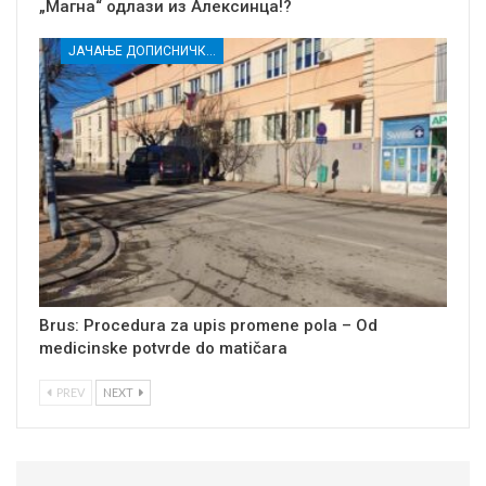
„Магна“ одлази из Алексинца!?
ЈАЧАЊЕ ДОПИСНИЧКЕ МРЕЖЕ НЕЗАВИСНИХ МЕДИЈА У РАСИНСКОМ ОКРУГУ
Brus: Procedura za upis promene pola – Od
medicinske potvrde do matičara
PREV
NEXT