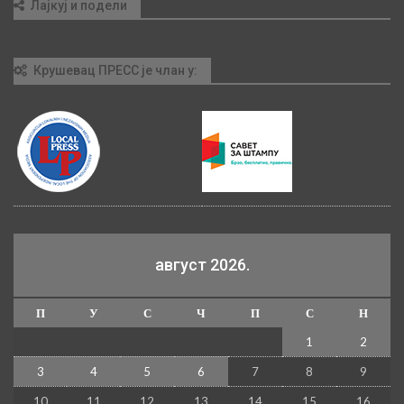
Лајкуј и подели
Крушевац ПРЕСС је члан у:
август 2026.
П
У
С
Ч
П
С
Н
1
2
3
4
5
6
7
8
9
10
11
12
13
14
15
16