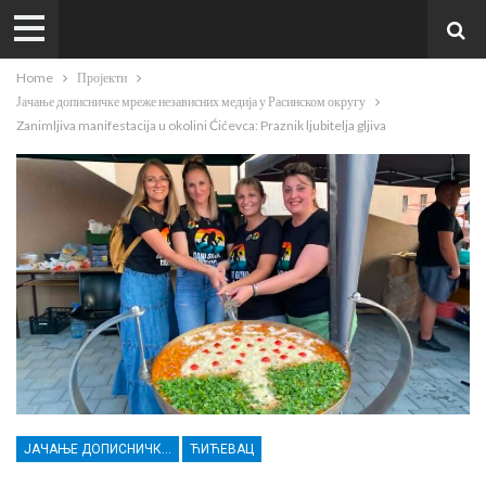
Home
Пројекти
Јачање дописничке мреже независних медија у Расинском округу
Zanimljiva manifestacija u okolini Ćićevca: Praznik ljubitelja gljiva
ЈАЧАЊЕ ДОПИСНИЧКЕ МРЕЖЕ НЕЗАВИСНИХ МЕДИЈА У РАСИНСКОМ ОКРУГУ
ЋИЋЕВАЦ