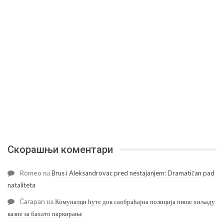
Скорашњи коментари
Romeo
на
Brus i Aleksandrovac pred nestajanjem: Dramatičan pad
nataliteta
Čarapan
на
Комуналци ћуте док саобраћајна полиција пише хиљаду
казне за бахато паркирање