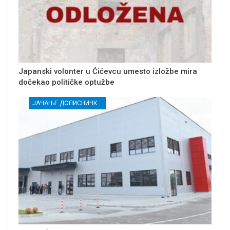
Japanski volonter u Ćićevcu umesto izložbe mira
dočekao političke optužbe
ЈАЧАЊЕ ДОПИСНИЧКЕ МРЕЖЕ НЕЗАВИСНИХ МЕДИЈА У РАСИНСКОМ ОКРУГУ