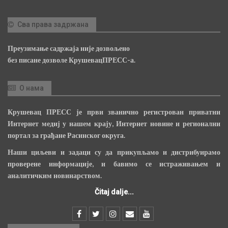
Сва права задржана
Преузимање садржаја није дозвољено
без писане дозволе КрушевацПРЕСС-а.
О нама
Крушевац ПРЕСС је први званично регистрован приватни
Интернет медиј у нашем крају, Интернет новине и регионални
портал за грађане Расинског округа.
Наши циљеви и задаци су да прикупљамо и дистрибуирамо
проверене информације, и бавимо се истраживањем и
аналитичким новинарством.
Čitaj dalje...