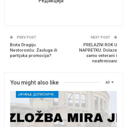
Редакција
PREV POST
NEXT POST
Bista Dragiju
PRELAZNI ROK U
Nestoroviću: Zasluga ili
NAPRETKU: Dolaze
partijska promocija?
samo veterani i
neafirmisani
You might also like
All
ЈАЧАЊЕ ДОПИСНИЧКЕ МРЕЖЕ НЕЗАВИСНИХ МЕДИЈА У РАСИНСКОМ ОКРУГУ