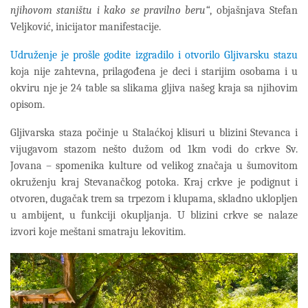
njihovom staništu i kako se pravilno beru“
, objašnjava Stefan
Veljković, inicijator manifestacije.
Udruženje je prošle godite izgradilo i otvorilo Gljivarsku stazu
koja nije zahtevna, prilagođena je deci i starijim osobama i u
okviru nje je 24 table sa slikama gljiva našeg kraja sa njihovim
opisom.
Gljivarska staza počinje u Stalaćkoj klisuri u blizini Stevanca i
vijugavom stazom nešto dužom od 1km vodi do crkve Sv.
Jovana – spomenika kulture od velikog značaja u šumovitom
okruženju kraj Stevanačkog potoka. Kraj crkve je podignut i
otvoren, dugačak trem sa trpezom i klupama, skladno uklopljen
u ambijent, u funkciji okupljanja. U blizini crkve se nalaze
izvori koje meštani smatraju lekovitim.