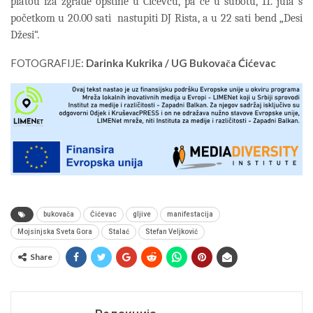
platou iza zgrade opštine u Ćićevcu, pa će u subotu, 11. jula s
početkom u 20.00 sati
nastupiti DJ Rista, a u 22 sati bend „Desi
Džesi“.
FOTOGRAFIJE:
Darinka Kukrika / UG Bukovača Ćićevac
bukovača
Ćićevac
gljive
manifestacija
Mojsinjska Sveta Gora
Stalać
Stefan Veljković
Share