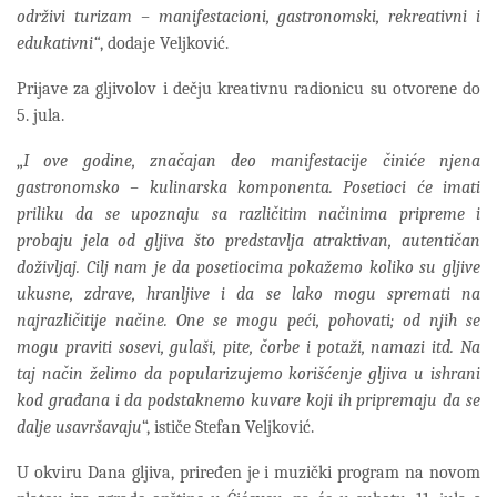
održivi turizam – manifestacioni, gastronomski, rekreativni i
edukativni“
, dodaje Veljković.
Prijave za gljivolov i dečju kreativnu radionicu su otvorene do
5. jula.
„
I ove godine, značajan deo manifestacije činiće njena
gastronomsko – kulinarska komponenta. Posetioci će imati
priliku da se upoznaju sa različitim načinima pripreme i
probaju jela od gljiva što predstavlja atraktivan, autentičan
doživljaj. Cilj nam je da posetiocima pokažemo koliko su gljive
ukusne, zdrave, hranljive i da se lako mogu spremati na
najrazličitije načine. One se mogu peći, pohovati; od njih se
mogu praviti sosevi, gulaši, pite, čorbe i potaži, namazi itd. Na
taj način želimo da popularizujemo korišćenje gljiva u ishrani
kod građana i da podstaknemo kuvare koji ih pripremaju da se
dalje usavršavaju
“, ističe Stefan Veljković.
U okviru Dana gljiva, priređen je i muzički program na novom