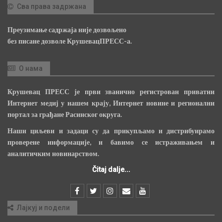
Сва права задржана
Преузимање садржаја није дозвољено
без писане дозволе КрушевацПРЕСС-а.
О нама
Крушевац ПРЕСС је први званично регистрован приватни
Интернет медиј у нашем крају, Интернет новине и регионални
портал за грађане Расинског округа.
Наши циљеви и задаци су да прикупљамо и дистрибуирамо
проверене информације, и бавимо се истраживањем и
аналитичким новинарством.
Čitaj dalje...
Лајкуј и подели