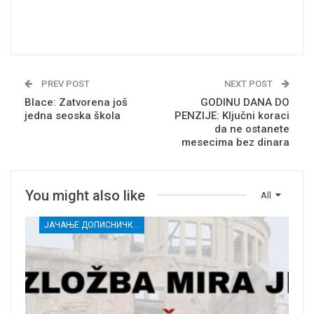
PREV POST
NEXT POST
Blace: Zatvorena još
GODINU DANA DO
jedna seoska škola
PENZIJE: Ključni koraci
da ne ostanete
mesecima bez dinara
You might also like
All
ЈАЧАЊЕ ДОПИСНИЧКЕ МРЕЖЕ НЕЗАВИСНИХ МЕДИЈА У РАСИНСКОМ ОКРУГУ