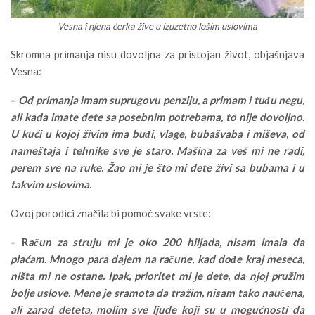
Vesna i njena ćerka žive u izuzetno lošim uslovima
Skromna primanja nisu dovoljna za pristojan život, objašnjava
Vesna:
–
Od primanja imam suprugovu penziju, a primam i tuđu negu,
ali kada imate dete sa posebnim potrebama, to nije dovoljno.
U kući u kojoj živim ima buđi, vlage, bubašvaba i miševa, od
nameštaja i tehnike sve je staro. Mašina za veš mi ne radi,
perem sve na ruke. Žao mi je što mi dete živi sa bubama i u
takvim uslovima.
Ovoj porodici značila bi pomoć svake vrste:
–
R
ačun za struju mi je oko 200 hiljada, nisam imala da
plaćam. Mnogo para dajem na račune, kad dođe kraj meseca,
ništa mi ne ostane. Ipak, prioritet mi je dete, da njoj pružim
bolje uslove. Mene je sramota da tražim, nisam tako naučena,
ali zarad deteta, molim sve ljude koji su u mogućnosti da