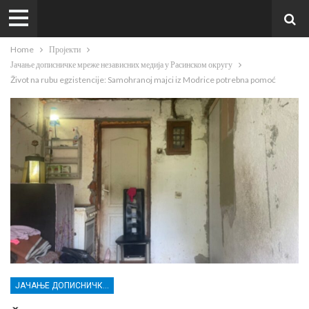
Home
Пројекти
Јачање дописничке мреже независних медија у Расинском округу
Život na rubu egzistencije: Samohranoj majci iz Modrice potrebna pomoć
ЈАЧАЊЕ ДОПИСНИЧКЕ МРЕЖЕ НЕЗАВИСНИХ МЕДИЈА У РАСИНСКОМ ОКРУГУ