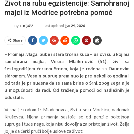
Život na rubu egzistencije: Samohranoj
majci iz Modrice potrebna pomoć
Last updated
јун 29, 2026
By
L. Kijačić
Share
–
Promaja, vlaga, bube i stara trošna kuća – uslovi su u kojima
samohrana majka, Vesna Mlađenović (51), živi sa
šestogodišjom ćerkom Srnom, koja je rođena sa Daunovim
sidromom. Vesnin suprug preminuo je pre nekoliko godina i
od tada je prinuđena da se sama brine o Srni, zbog čega nije
u mogućnosti da radi. Od traženja pomoći od nadležnih je
odustala.
Vesna je rodom iz Mladenovca, živi u selu Modrica, nadomak
Kruševca. Njena primanja sastoje se od penzije pokojnog
supruga i tuđe nege, koja nisu dovoljna za pristojan život. Želja
joj je da ćerki pruži bolje uslove za život: