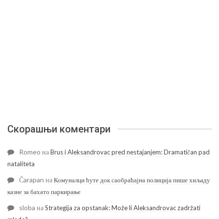
Скорашњи коментари
Romeo
на
Brus i Aleksandrovac pred nestajanjem: Dramatičan pad
nataliteta
Čarapan
на
Комуналци ћуте док саобраћајна полиција пише хиљаду
казне за бахато паркирање
sloba
на
Strategija za opstanak: Može li Aleksandrovac zadržati