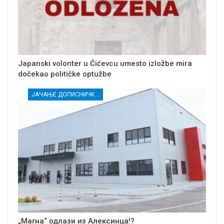
Japanski volonter u Ćićevcu umesto izložbe mira
dočekao političke optužbe
ЈАЧАЊЕ ДОПИСНИЧКЕ МРЕЖЕ НЕЗАВИСНИХ МЕДИЈА У РАСИНСКОМ ОКРУГУ
„Магна“ одлази из Алексинца!?