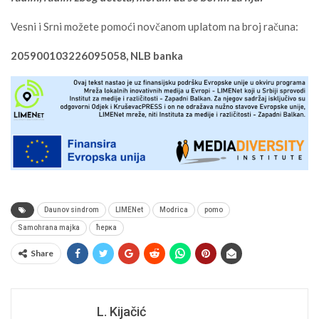
Vesni i Srni možete pomoći novčanom uplatom na broj računa:
205900103226095058, NLB banka
Daunov sindrom
LIMENet
Modrica
pomo
Samohrana majka
ћерка
Share
L. Kijačić