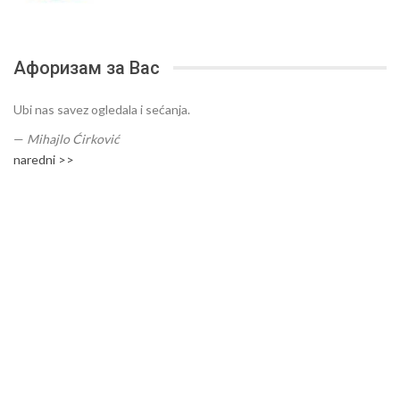
Афоризам за Вас
Ubi nas savez ogledala i sećanja.
—
Mihajlo Ćirković
naredni >>