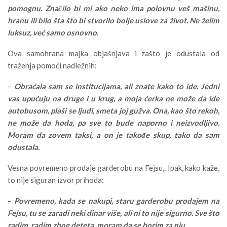
pomognu. Značilo bi mi ako neko ima polovnu veš mašinu,
hranu ili bilo šta što bi stvorilo bolje uslove za život. Ne želim
luksuz, već samo osnovno.
Ova samohrana majka objašnjava i zašto je odustala od
traženja pomoći nadležnih:
–
Obraćala sam se institucijama, ali znate kako to ide. Jedni
vas upućuju na druge i u krug, a moja ćerka ne može da ide
autobusom, plaši se ljudi, smeta joj gužva. Ona, kao što rekoh,
ne može da hoda, pa sve to bude naporno i neizvodljivo.
Moram da zovem taksi, a on je takođe skup, tako da sam
odustala.
Vesna povremeno prodaje garderobu na Fejsu,. Ipak, kako kaže,
to nije siguran izvor prihoda:
–
Povremeno, kada se nakupi, staru garderobu prodajem na
Fejsu, tu se zaradi neki dinar više, ali ni to nije sigurno. Sve što
radim, radim zbog deteta, moram da se borim za nju.