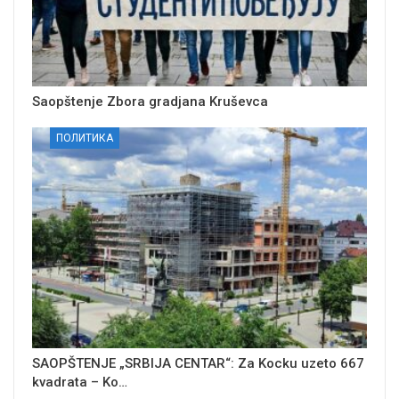
Saopštenje Zbora gradjana Kruševca
ПОЛИТИКА
SAOPŠTENJE „SRBIJA CENTAR“: Za Kocku uzeto 667
kvadrata – Ko…