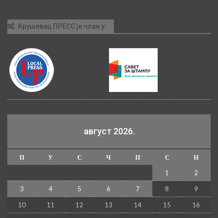
Крушевац ПРЕСС је члан у:
август 2026.
П
У
С
Ч
П
С
Н
1
2
3
4
5
6
7
8
9
10
11
12
13
14
15
16