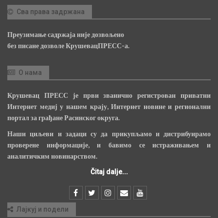
Сва права задржана
Преузимање садржаја није дозвољено
без писане дозволе КрушевацПРЕСС-а.
О нама
Крушевац ПРЕСС је први званично регистрован приватни
Интернет медиј у нашем крају, Интернет новине и регионални
портал за грађане Расинског округа.
Наши циљеви и задаци су да прикупљамо и дистрибуирамо
проверене информације, и бавимо се истраживањем и
аналитичким новинарством.
Čitaj dalje...
Лајкуј и подели