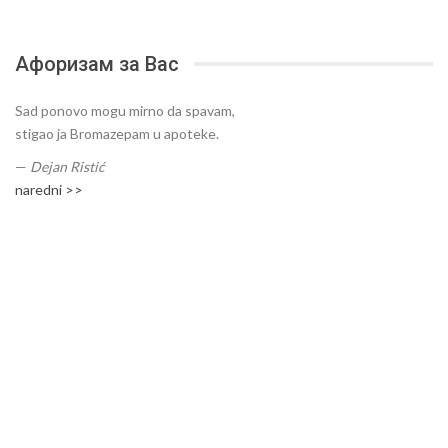
Афоризам за Вас
Sad ponovo mogu mirno da spavam,
stigao ja Bromazepam u apoteke.
—
Dejan Ristić
naredni >>