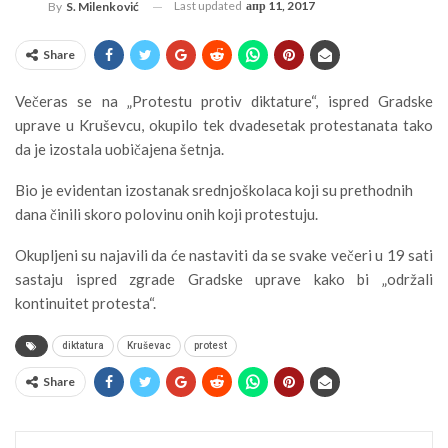
Last updated
апр 11, 2017
By
S. Milenković
Share
Večeras se na „Protestu protiv diktature“, ispred Gradske
uprave u Kruševcu, okupilo tek dvadesetak protestanata tako
da je izostala uobičajena šetnja.
Bio je evidentan izostanak srednjoškolaca koji su prethodnih
dana činili skoro polovinu onih koji protestuju.
Okupljeni su najavili da će nastaviti da se svake večeri u 19 sati
sastaju ispred zgrade Gradske uprave kako bi „održali
kontinuitet protesta“.
diktatura
Kruševac
protest
Share