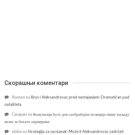
Скорашњи коментари
Romeo
на
Brus i Aleksandrovac pred nestajanjem: Dramatičan pad
nataliteta
Čarapan
на
Комуналци ћуте док саобраћајна полиција пише хиљаду
казне за бахато паркирање
sloba
на
Strategija za opstanak: Može li Aleksandrovac zadržati