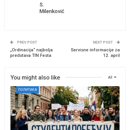
S.
Milenković
PREV POST
NEXT POST
„Ordinacija“ najbolja
Servisne informacije za
predstava TIN Festa
12. april
You might also like
All
ПОЛИТИКА