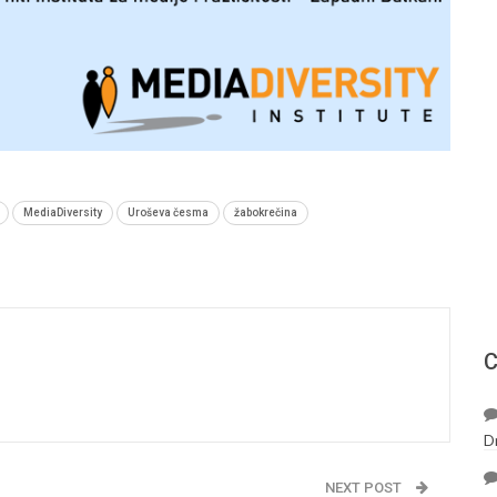
MediaDiversity
Uroševa česma
žabokrečina
С
D
NEXT POST