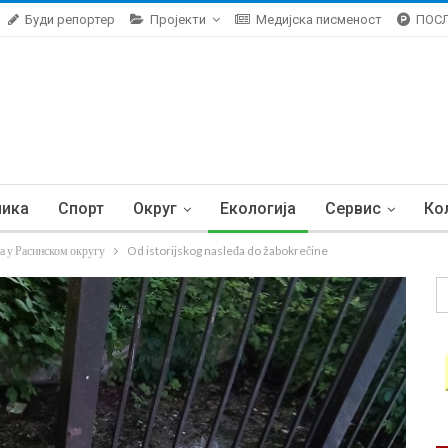
Буди репортер
Пројекти
Медијска писменост
ПОС
ника
Спорт
Округ
Екологија
Сервис
Ко
а у Расинском округу
Od istorijskog nasleđa do žabokrečine