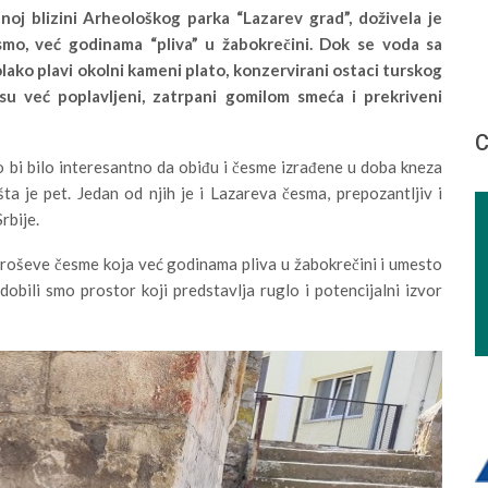
oj blizini Arheološkog parka “Lazarev grad”, doživela je
mo, već godinama “pliva” u žabokrečini. Dok se voda sa
lako plavi okolni kameni plato, konzervirani ostaci turskog
su već poplavljeni, zatrpani gomilom smeća i prekriveni
С
 bi bilo interesantno da obiđu i česme izrađene u doba kneza
a je pet. Jedan od njih je i Lazareva česma, prepozantljiv i
rbije.
Uroševe česme koja već godinama pliva u žabokrečini i umesto
obili smo prostor koji predstavlja ruglo i potencijalni izvor