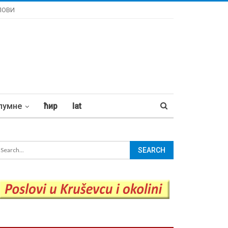
ЛОВИ
лумне
ћир
lat