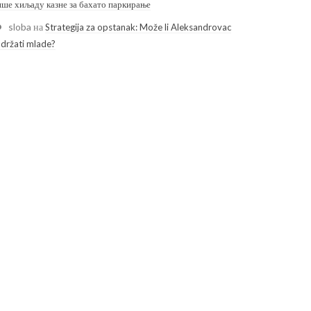
ише хиљаду казне за бахато паркирање
sloba
на
Strategija za opstanak: Može li Aleksandrovac
adržati mlade?