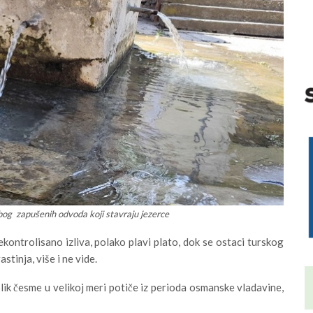
zbog zapušenih odvoda koji stavraju jezerce
kontrolisano izliva, polako plavi plato, dok se ostaci turskog
tinja, više i ne vide.
lik česme u velikoj meri potiče iz perioda osmanske vladavine,