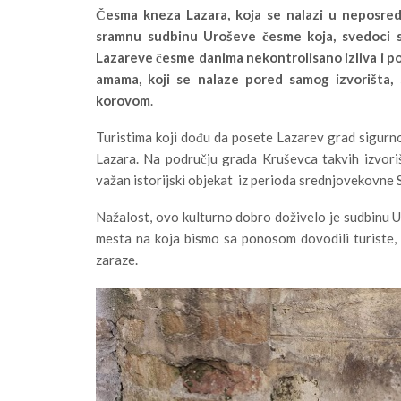
Česma kneza Lazara, koja se nalazi u neposredn
sramnu sudbinu Uroševe česme koja, svedoci s
Lazareve česme danima nekontrolisano izliva i po
amama, koji se nalaze pored samog izvorišta, 
korovom
.
Turistima koji dođu da posete Lazarev grad sigurno
Lazara. Na području grada Kruševca takvih izvorišt
važan istorijski objekat iz perioda srednjovekovne S
Nažalost, ovo kulturno dobro doživelo je sudbinu 
mesta na koja bismo sa ponosom dovodili turiste, d
zaraze.