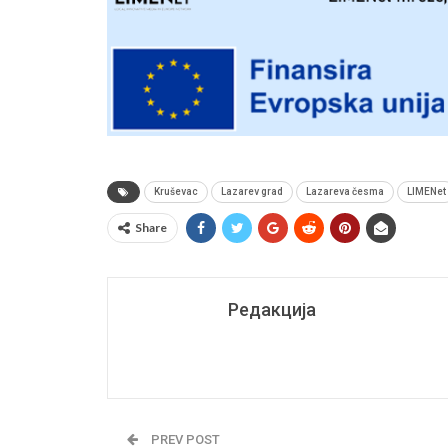
Kruševac
Lazarev grad
Lazareva česma
LIMENet
Share
Редакција
PREV POST