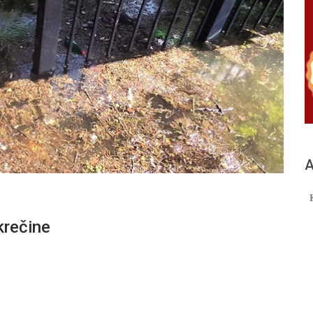
А
krečine