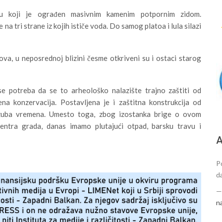
ou koji je ograđen masivnim kamenim potpornim zidom.
na tri strane iz kojih ističe voda. Do samog platoa i lula silazi
dova, u neposrednoj blizini česme otkriveni su i ostaci starog
se potreba da se to arheološko nalazište trajno zaštiti od
na konzervacija. Postavljena je i zaštitna konstrukcija od
d zuba vremena. Umesto toga, zbog izostanka brige o ovom
ntra grada, danas imamo plutajući otpad, barsku travu i
А
P
d
n