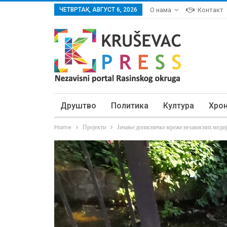
ЧЕТВРТАК, АВГУСТ 6, 2026
О нама
Контакт
Друштво
Политика
Култура
Хро
Home
Пројекти
Јачање дописничке мреже независних медиј