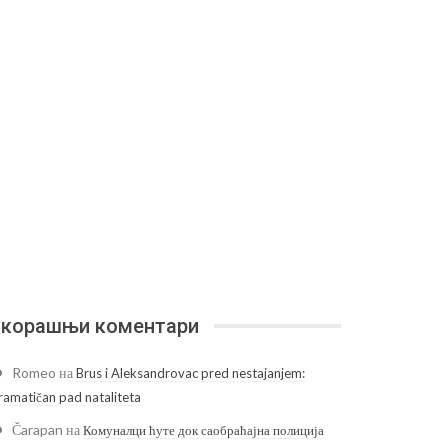
корашњи коментари
Romeo
на
Brus i Aleksandrovac pred nestajanjem:
ramatičan pad nataliteta
Čarapan
на
Комуналци ћуте док саобраћајна полиција