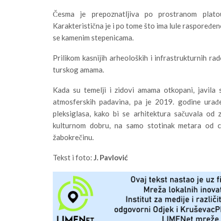
Česma je prepoznatljiva po prostranom plat
Karakteristična je i po tome što ima lule raspoređene 
se kamenim stepenicama.
Prilikom kasnijih arheoloških i infrastrukturnih ra
turskog amama.
Kada su temelji i zidovi amama otkopani, javila 
atmosferskih padavina, pa je 2019. godine urađe
pleksiglasa, kako bi se arhitektura sačuvala o
kulturnom dobru, na samo stotinak metara od ce
žabokrečinu.
Tekst i foto:
J. Pavlović