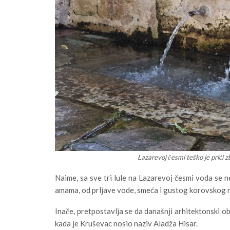
Lazarevoj česmi teško je prići 
Naime, sa sve tri lule na Lazarevoj česmi voda se ne
amama, od prljave vode, smeća i gustog korovskog ras
Inače, pretpostavlja se da današnji arhitektonski ob
kada je Kruševac nosio naziv Aladža Hisar.