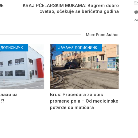
п
ЈЕ
KRAJ PČELARSKIM MUKAMA: Bagrem dobro
cvetao, očekuje se berićetna godina
z
More From Author
ЈАЧАЊЕ ДОПИСНИЧКЕ МРЕЖЕ НЕЗАВИСНИХ МЕДИЈА У РАСИНСКОМ ОКРУГУ
ЈАЧАЊЕ ДОПИСНИЧКЕ МРЕЖЕ НЕЗАВИСНИХ МЕДИЈА У РАСИНСКОМ ОКРУГУ
длази из
Brus: Procedura za upis
!?
promene pola – Od medicinske
potvrde do matičara