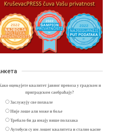
нкета
Како оцењујете квалитет јавног превоза у градском и
приградском саобраћају?
Заслужују све похвале
Није лоше али може и боље
Требало би да имају више полазака
Аутобуси су им лошег квалитета и стално касне