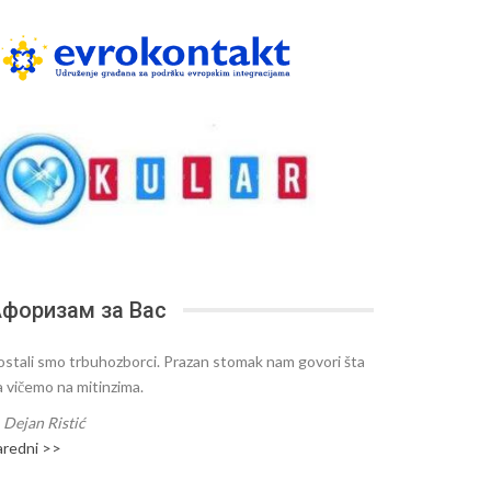
форизам за Вас
ostali smo trbuhozborci. Prazan stomak nam govori šta
a vičemo na mitinzima.
—
Dejan Ristić
aredni >>