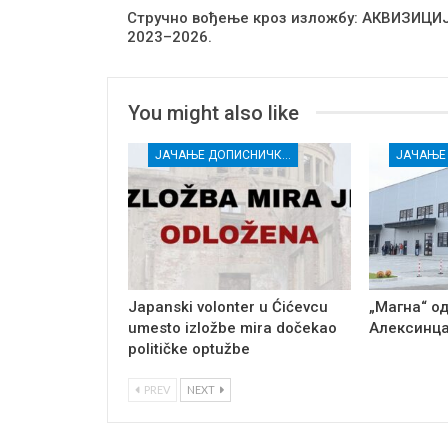
Стручно вођење кроз изложбу: АКВИЗИЦИ
2023–2026.
You might also like
ЈАЧАЊЕ ДОПИСНИЧКЕ МРЕЖЕ НЕЗАВИСНИХ МЕДИЈА У РАСИНСКОМ ОКРУГУ
Japanski volonter u Ćićevcu
„Магна“ о
umesto izložbe mira dočekao
Алексинца
političke optužbe
PREV
NEXT