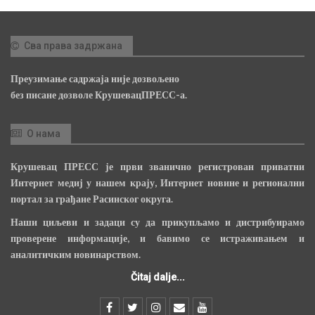
Сва права задржана
Преузимање садржаја није дозвољено
без писане дозволе КрушевацПРЕСС-а.
О нама
Крушевац ПРЕСС је први званично регистрован приватни
Интернет медиј у нашем крају, Интернет новине и регионални
портал за грађане Расинског округа.
Наши циљеви и задаци су да прикупљамо и дистрибуирамо
проверене информације, и бавимо се истраживањем и
аналитичким новинарством.
Čitaj dalje...