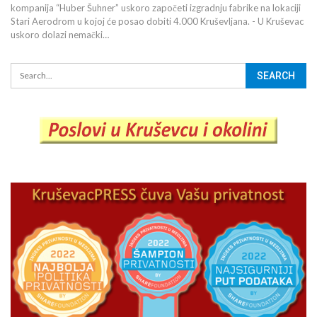
kompanija “Huber Šuhner” uskoro započeti izgradnju fabrike na lokaciji
Stari Aerodrom u kojoj će posao dobiti 4.000 Kruševljana. - U Kruševac
uskoro dolazi nemački…