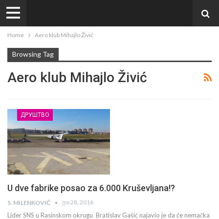
Home
Aero klub Mihajlo Živić
Browsing Tag
Aero klub Mihajlo Živić
ДРУШТВО
U dve fabrike posao za 6.000 Kruševljana!?
јун 28, 2016
S. MILENKOVIĆ
Lider SNS u Rasinskom okrugu Bratislav Gašić najavio je da će nemačka