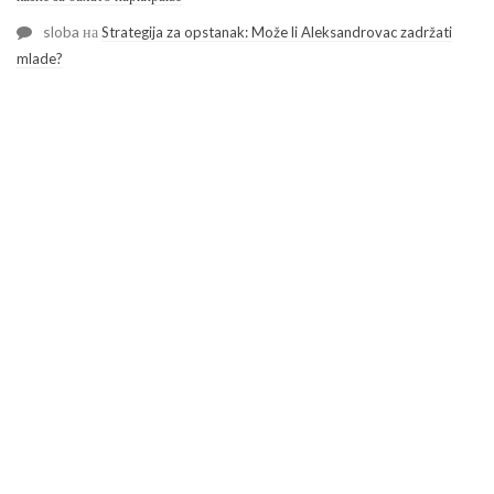
sloba
на
Strategija za opstanak: Može li Aleksandrovac zadržati
mlade?