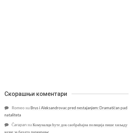
Скорашњи коментари
Romeo
на
Brus i Aleksandrovac pred nestajanjem: Dramatičan pad
nataliteta
Čarapan
на
Комуналци ћуте док саобраћајна полиција пише хиљаду
казне за бахато паркирање