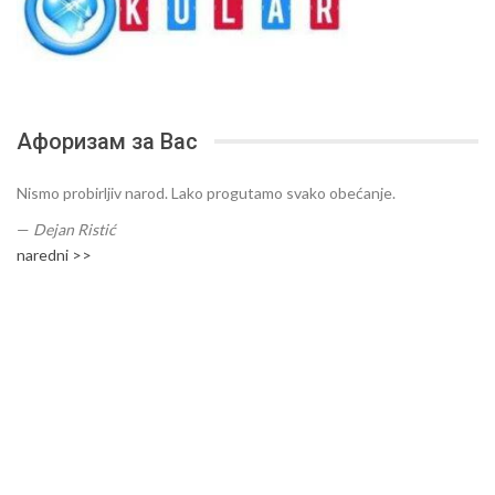
Афоризам за Вас
Nismo probirljiv narod. Lako progutamo svako obećanje.
—
Dejan Ristić
naredni >>