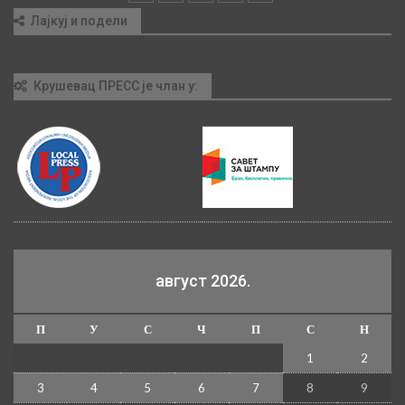
Лајкуј и подели
Крушевац ПРЕСС је члан у:
август 2026.
П
У
С
Ч
П
С
Н
1
2
3
4
5
6
7
8
9