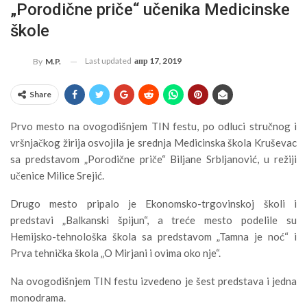
„Porodične priče“ učenika Medicinske
škole
Last updated
апр 17, 2019
By
M.P.
Share
Prvo mesto na ovogodišnjem TIN festu, po odluci stručnog i
vršnjačkog žirija osvojila je srednja Medicinska škola Kruševac
sa predstavom „Porodične priče“ Biljane Srbljanović, u režiji
učenice Milice Srejić.
Drugo mesto pripalo je Ekonomsko-trgovinskoj školi i
predstavi „Balkanski špijun“, a treće mesto podelile su
Hemijsko-tehnološka škola sa predstavom „Tamna je noć“ i
Prva tehnička škola „O Mirjani i ovima oko nje“.
Na ovogodišnjem TIN festu izvedeno je šest predstava i jedna
monodrama.