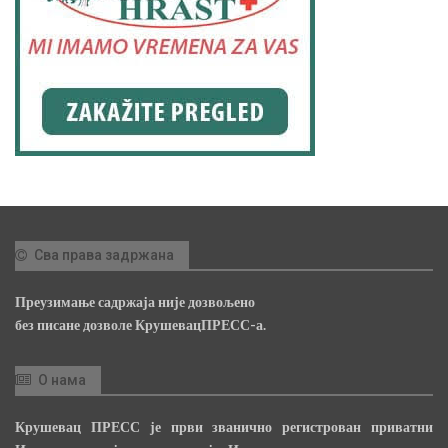
Сва права задржана
Преузимање садржаја није дозвољено
без писане дозволе КрушевацПРЕСС-а.
О нама
Крушевац ПРЕСС је први званично регистрован приватни