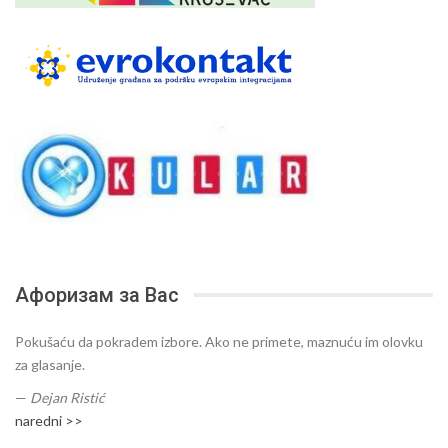
Афоризам за Вас
Pokušaću da pokradem izbore. Ako ne primete, maznuću im olovku
za glasanje.
—
Dejan Ristić
naredni >>