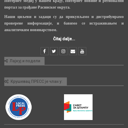
Интернет медиј у нашем крају, Интернет новине и регионални
портал за грађане Расинског округа.
Наши циљеви и задаци су да прикупљамо и дистрибуирамо
проверене информације, и бавимо се истраживањем и
аналитичким новинарством.
Čitaj dalje...
Лајкуј и подели
Крушевац ПРЕСС је члан у: