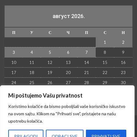
август 2026.
П
У
С
Ч
П
С
Н
1
2
3
4
5
6
7
8
9
10
11
12
13
14
15
16
17
18
19
20
21
22
23
24
25
26
27
28
29
30
31
Mi poštujemo Vašu privatnost
« јул
Koristimo kolačiće da bismo poboljšali vaše korisničko iskustvo
na ovom sajtu. Klikom na "Prihvati sve", pristajete na našu
upotrebu kolačića.
© 2026 - Kruševac PRESS. Sva prava zadržana.
PRILAGODI
ODBACI SVE
PRIHVATI SVE
Izrada sajta i hosting:
Hosting-Srbija