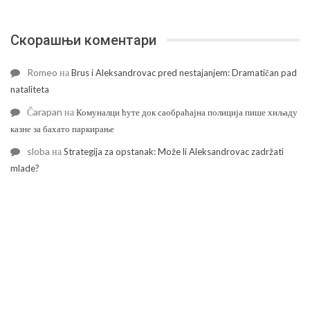
Скорашњи коментари
Romeo
на
Brus i Aleksandrovac pred nestajanjem: Dramatičan pad
nataliteta
Čarapan
на
Комуналци ћуте док саобраћајна полиција пише хиљаду
казне за бахато паркирање
sloba
на
Strategija za opstanak: Može li Aleksandrovac zadržati
mlade?