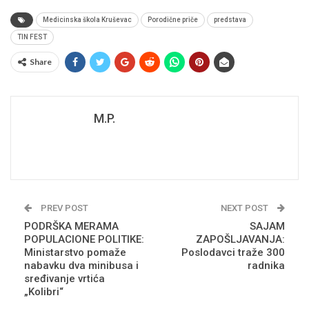
Medicinska škola Kruševac
Porodične priče
predstava
TIN FEST
Share
M.P.
PREV POST
NEXT POST
PODRŠKA MERAMA
SAJAM
POPULACIONE POLITIKE:
ZAPOŠLJAVANJA:
Ministarstvo pomaže
Poslodavci traže 300
nabavku dva minibusa i
radnika
sređivanje vrtića
„Kolibri“