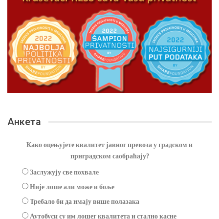
Анкета
Како оцењујете квалитет јавног превоза у градском и
приградском саобраћају?
Заслужују све похвале
Није лоше али може и боље
Требало би да имају више полазака
Аутобуси су им лошег квалитета и стално касне