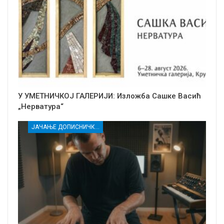
У УМЕТНИЧКОЈ ГАЛЕРИЈИ: Изложба Сашке Васић
„Нерватура“
ЈАЧАЊЕ ДОПИСНИЧКЕ МРЕЖЕ НЕЗАВИСНИХ МЕДИЈА У РАСИНСКОМ ОКРУГУ