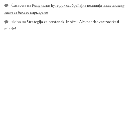
Čarapan
на
Комуналци ћуте док саобраћајна полиција пише хиљаду
казне за бахато паркирање
sloba
на
Strategija za opstanak: Može li Aleksandrovac zadržati
mlade?