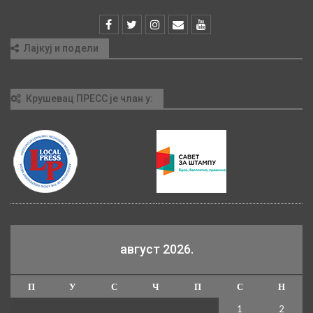
Лајкуј и подели
Крушевац ПРЕСС је члан у:
август 2026.
П
У
С
Ч
П
С
Н
1
2