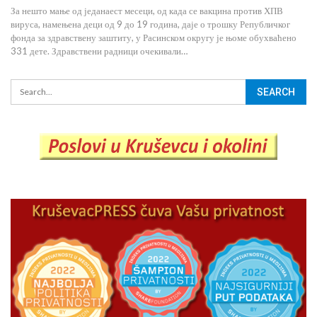
За нешто мање од једанаест месеци, од када се вакцина против ХПВ
вируса, намењена деци од 9 до 19 година, даје о трошку Републичког
фонда за здравствену заштиту, у Расинском округу је њоме обухваћено
331 дете. Здравствени радници очекивали…