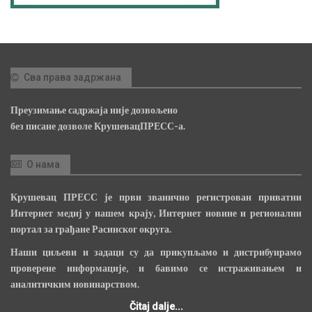
Сва права задржана
Преузимање садржаја није дозвољено
без писане дозволе КрушевацПРЕСС-а.
О нама
Крушевац ПРЕСС је први званично регистрован приватни
Интернет медиј у нашем крају, Интернет новине и регионални
портал за грађане Расинског округа.
Наши циљеви и задаци су да прикупљамо и дистрибуирамо
проверене информације, и бавимо се истраживањем и
аналитичким новинарством.
Čitaj dalje...