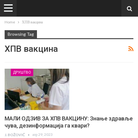
Home
ХПВ вакцина
Browsing Tag
ХПВ вакцина
ДРУШТВО
МАЛИ ОДЗИВ ЗА ХПВ ВАКЦИНУ: Знање здравље
чува, дезинформација га квари?
апр 29, 2023
J. BOŽOVIĆ