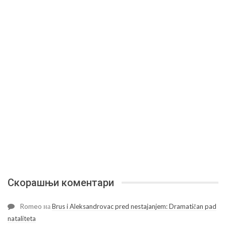
Скорашњи коментари
Romeo
на
Brus i Aleksandrovac pred nestajanjem: Dramatičan pad
nataliteta