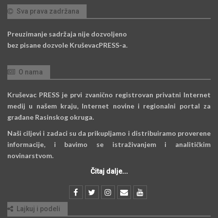
Sva prava zadržana
Preuzimanje sadržaja nije dozvoljeno
bez pisane dozvole KruševacPRESS-a.
O nama
Kruševac PRESS je prvi zvanično registrovan privatni Internet
medij u našem kraju, Internet novine i regionalni portal za
građane Rasinskog okruga.
Naši ciljevi i zadaci su da prikupljamo i distribuiramo proverene
informacije, i bavimo se istraživanjem i analitičkim
novinarstvom.
Čitaj dalje...
Lajkuj i podeli