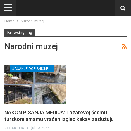
Home
Narodni muzej
Browsing Tag
Narodni muzej
JAČANJE DOPISNIČKE MREŽE NEZAVISNIH MEDIJA U RASINSKOM OKRUGU
NAKON PISANJA MEDIJA: Lazarevoj česmi i
turskom amamu vraćen izgled kakav zaslužuju
jul 10, 2026
REDAKCIJA