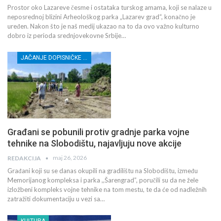
Prostor oko Lazareve česme i ostataka turskog amama, koji se nalaze u
neposrednoj blizini Arheološkog parka „Lazarev grad“, konačno je
uređen. Nakon što je naš medij ukazao na to da ovo važno kulturno
dobro iz perioda srednjovekovne Srbije…
JAČANJE DOPISNIČKE MREŽE NEZAVISNIH MEDIJA U RASINSKOM OKRUGU
Građani se pobunili protiv gradnje parka vojne
tehnike na Slobodištu, najavljuju nove akcije
maj 26, 2026
REDAKCIJA
Građani koji su se danas okupili na gradilištu na Slobodištu, između
Memorijanog kompleksa i parka ,,Šarengrad”, poručili su da ne žele
izložbeni kompleks vojne tehnike na tom mestu, te da će od nadležnih
zatražiti dokumentaciju u vezi sa…
KULTURA