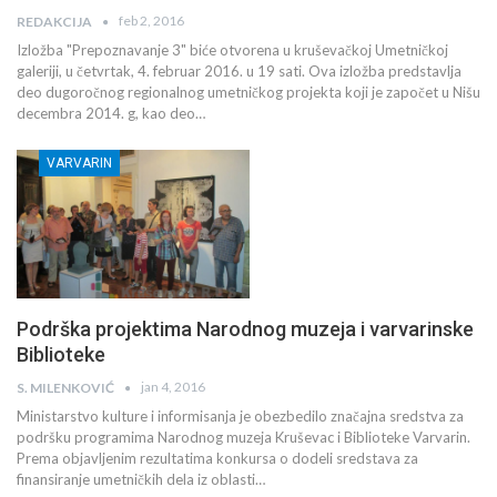
feb 2, 2016
REDAKCIJA
Izložba "Prepoznavanje 3" biće otvorena u kruševačkoj Umetničkoj
galeriji, u četvrtak, 4. februar 2016. u 19 sati. Ova izložba predstavlja
deo dugoročnog regionalnog umetničkog projekta koji je započet u Nišu
decembra 2014. g, kao deo…
VARVARIN
Podrška projektima Narodnog muzeja i varvarinske
Biblioteke
jan 4, 2016
S. MILENKOVIĆ
Ministarstvo kulture i informisanja je obezbedilo značajna sredstva za
podršku programima Narodnog muzeja Kruševac i Biblioteke Varvarin.
Prema objavljenim rezultatima konkursa o dodeli sredstava za
finansiranje umetničkih dela iz oblasti…