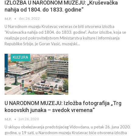
IZLOŽBA U NARODNOM MUZEJU: „Kruševačka
nahija od 1804. do 1833. godine“
dec 26, 2022
M.P.
U Narodnom muzeju Kruševac večeras će biti otvorena izložba
"Kruševačka nahija od 1804. do 1833. godine". Autor izložbe, koja se
realizuje pod pokroviteljstvom Ministarstva kulture i informisanja
Republike Srbije, je Goran Vasić, muzejski…
KULTURA
U NARODNOM MUZEJU: Izložba fotografija „Trg
kosovskih junaka – svedok vremena“
jun 26, 2020
M.P.
U sklopu obeležavanja predstojećeg Vidovdana, u petak 26. juna 2020.
godine, u 19 sati, u Narodnom muzeju Kruševac biće otvorena izložba