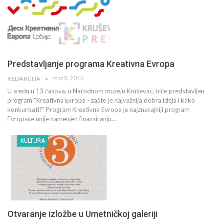
Predstavljanje programa Kreativna Evropa
mar 8, 2016
REDAKCIJA
U sredu u 13 časova, u Narodnom muzeju Kruševac, biće predstavljen
program "Kreativna Evropa - zašto je najvažnija dobra ideja i kako
konkurisati?" Program Kreativna Evropa je najznačajniji program
Evropske unije namenjen finansiranju…
KULTURA
Otvaranje izložbe u Umetničkoj galeriji