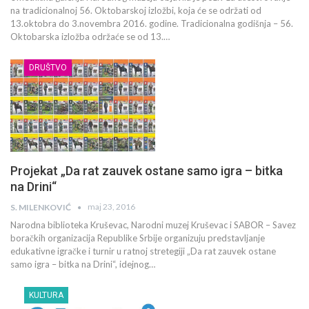
na tradicionalnoj 56. Oktobarskoj izložbi, koja će se održati od
13.oktobra do 3.novembra 2016. godine. Tradicionalna godišnja – 56.
Oktobarska izložba održaće se od 13.…
DRUŠTVO
Projekat „Da rat zauvek ostane samo igra – bitka
na Drini“
maj 23, 2016
S. MILENKOVIĆ
Narodna biblioteka Kruševac, Narodni muzej Kruševac i SABOR – Savez
boračkih organizacija Republike Srbije organizuju predstavljanje
edukativne igračke i turnir u ratnoj stretegiji „Da rat zauvek ostane
samo igra – bitka na Drini“, idejnog…
KULTURA