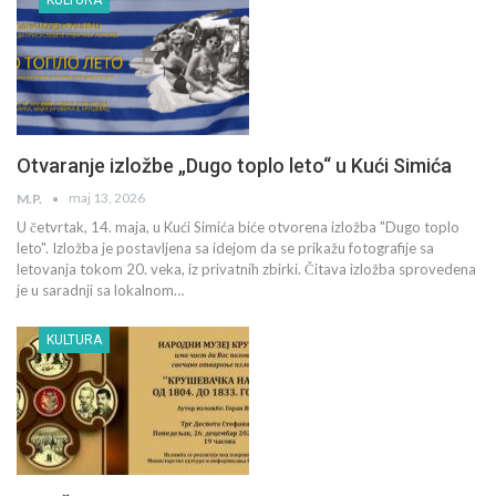
Otvaranje izložbe „Dugo toplo leto“ u Kući Simića
maj 13, 2026
M.P.
U četvrtak, 14. maja, u Kući Simića biće otvorena izložba "Dugo toplo
leto". Izložba je postavljena sa idejom da se prikažu fotografije sa
letovanja tokom 20. veka, iz privatnih zbirki. Čitava izložba sprovedena
je u saradnji sa lokalnom…
KULTURA