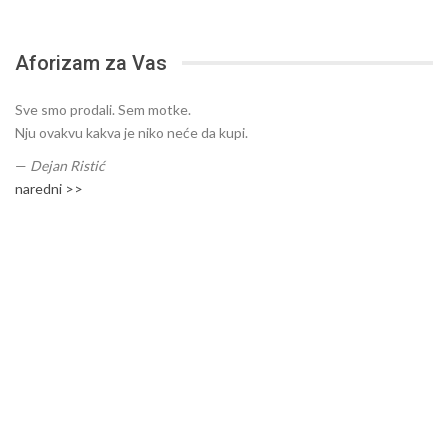
Aforizam za Vas
Sve smo prodali. Sem motke.
Nju ovakvu kakva je niko neće da kupi.
—
Dejan Ristić
naredni >>