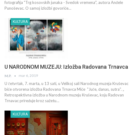
fotografija "Trg kosovskih junaka - Svedok vremena", autora Anđele
Punoševac. O samoj izložbi govoriće…
KULTURA
U NARODNOM MUZEJU: Izložba Radovana Trnavca
mar 6, 2019
M.P.
U četvrtak, 7. marta, u 13 sati, u Velikoj sali Narodnog muzeja Kruševac
biće otvorena izložba Radovana Trnavca Miće "Juče, danas, sutra". „
Retrospektivna izložba u Narodnom muzeju Kruševac, koju Radovan
Trnavac priređuje kroz sažetu…
KULTURA