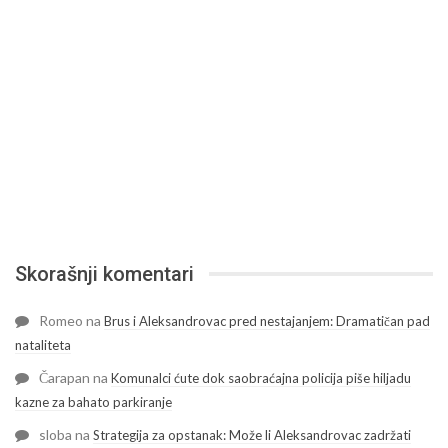
Skorašnji komentari
Romeo
na
Brus i Aleksandrovac pred nestajanjem: Dramatičan pad
nataliteta
Čarapan
na
Komunalci ćute dok saobraćajna policija piše hiljadu
kazne za bahato parkiranje
sloba
na
Strategija za opstanak: Može li Aleksandrovac zadržati