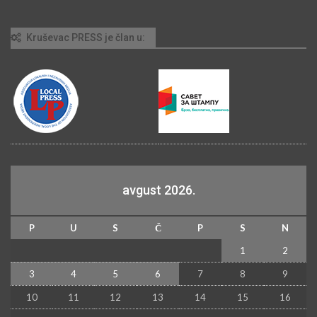
Kruševac PRESS je član u:
avgust 2026.
P
U
S
Č
P
S
N
1
2
3
4
5
6
7
8
9
10
11
12
13
14
15
16