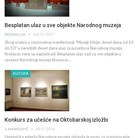
Besplatan ulaz u sve objekte Narodnog muzeja
maj 11, 2017
REDAKCIJA
Zbog učešća u nacionalnoj manifestaciji "Muzeji Srbije, deset dana od 10
do 10" u narednih deset dana ulaz za posetioce Narodnog muzeja
Kruševac neće se naplaćivati. Besplatan ulaz važi za sve objekte u
sastavu Narodnog muzeja Kruševac…
KULTURA
Konkurs za učešće na Oktobarskoj izložbi
jul 15, 2016
J. MARKOVIĆ
Umetnička galerija Narodnog muzeja objavila je poziv za učestvovanje