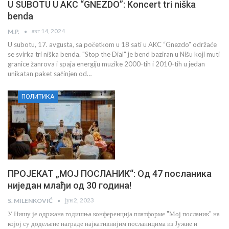
U SUBOTU U AKC “GNEZDO”: Koncert tri niška
benda
авг 14, 2024
M.P.
U subotu, 17. avgusta, sa početkom u 18 sati u AKC “Gnezdo” održaće
se svirka tri niška benda. "Stop the Dial" je bend baziran u Nišu koji muti
granice žanrova i spaja energiju muzike 2000-tih i 2010-tih u jedan
unikatan paket sačinjen od…
ПОЛИТИКА
ПРОЈЕКАТ „МОЈ ПОСЛАНИК“: Од 47 посланика
ниједан млађи од 30 година!
јун 2, 2023
S. MILENKOVIĆ
У Нишу је одржана годишња конференција платформе "Мој посланик" на
којој су додељене награде најкативнијим посланицима из Јужне и