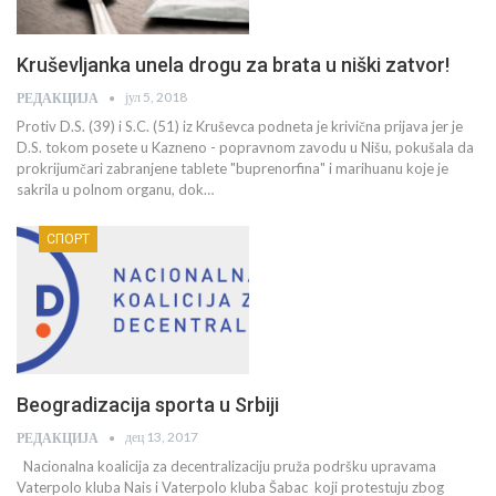
Kruševljanka unela drogu za brata u niški zatvor!
јул 5, 2018
РЕДАКЦИЈА
Protiv D.S. (39) i S.C. (51) iz Kruševca podneta je krivična prijava jer je
D.S. tokom posete u Kazneno - popravnom zavodu u Nišu, pokušala da
prokrijumčari zabranjene tablete "buprenorfina" i marihuanu koje je
sakrila u polnom organu, dok…
СПОРТ
Beogradizacija sporta u Srbiji
дец 13, 2017
РЕДАКЦИЈА
Nacionalna koalicija za decentralizaciju pruža podršku upravama
Vaterpolo kluba Nais i Vaterpolo kluba Šabac koji protestuju zbog