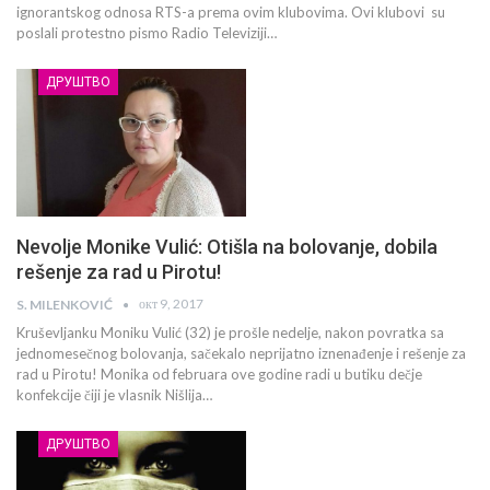
ignorantskog odnosa RTS-a prema ovim klubovima. Ovi klubovi su
poslali protestno pismo Radio Televiziji…
ДРУШТВО
Nevolje Monike Vulić: Otišla na bolovanje, dobila
rešenje za rad u Pirotu!
окт 9, 2017
S. MILENKOVIĆ
Kruševljanku Moniku Vulić (32) je prošle nedelje, nakon povratka sa
jednomesečnog bolovanja, sačekalo neprijatno iznenađenje i rešenje za
rad u Pirotu! Monika od februara ove godine radi u butiku dečje
konfekcije čiji je vlasnik Nišlija…
ДРУШТВО