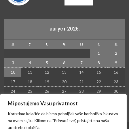
август 2026.
П
У
С
Ч
П
С
Н
1
2
3
4
5
6
7
8
9
10
11
12
13
14
15
16
17
18
19
20
21
22
23
24
25
26
27
28
29
30
31
Mi poštujemo Vašu privatnost
« јул
Koristimo kolačiće da bismo poboljšali vaše korisničko iskustvo
na ovom sajtu. Klikom na "Prihvati sve", pristajete na našu
upotrebu kolačića.