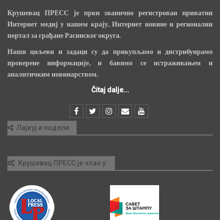
Крушевац ПРЕСС је први званично регистрован приватни
Интернет медиј у нашем крају, Интернет новине и регионални
портал за грађане Расинског округа.
Наши циљеви и задаци су да прикупљамо и дистрибуирамо
проверене информације, и бавимо се истраживањем и
аналитичким новинарством.
Čitaj dalje...
Лајкуј и подели
Крушевац ПРЕСС је члан у: