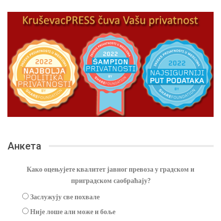
Анкета
Како оцењујете квалитет јавног превоза у градском и
приградском саобраћају?
Заслужују све похвале
Није лоше али може и боље