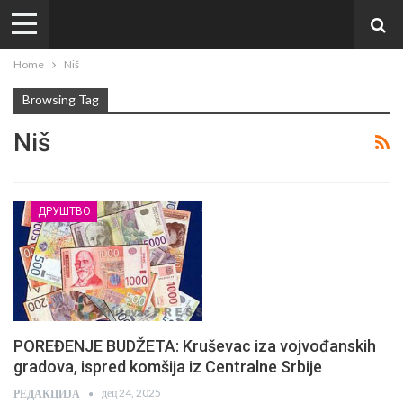
Home
Niš
Browsing Tag
Niš
ДРУШТВО
POREĐENJE BUDŽETA: Kruševac iza vojvođanskih
gradova, ispred komšija iz Centralne Srbije
дец 24, 2025
РЕДАКЦИЈА