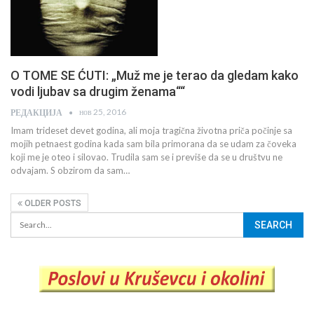
O TOME SE ĆUTI: „Muž me je terao da gledam kako
vodi ljubav sa drugim ženama““
нов 25, 2016
РЕДАКЦИЈА
Imam trideset devet godina, ali moja tragična životna priča počinje sa
mojih petnaest godina kada sam bila primorana da se udam za čoveka
koji me je oteo i silovao. Trudila sam se i previše da se u društvu ne
odvajam. S obzirom da sam…
OLDER POSTS