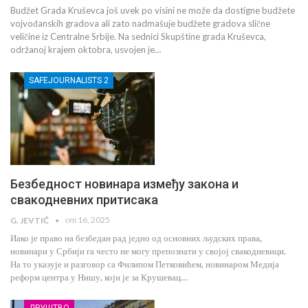
Budžet Grada Kruševca još uvek po visini ne može da dostigne budžete
vojvođanskih gradova ali zato nadmašuje budžete gradova slične
veličine iz Centralne Srbije. Na sednici Skupštine grada Kruševca,
održanoj krajem oktobra, usvojen je…
SAFEJOURNALISTS 2
Безбедност новинара између закона и
свакодневних притисака
сеп 16, 2025
G. JEVTIĆ
Иако је право на безбедан рад једно од основних људских права,
новинари у Србији га често не могу препознати у својој свакодневици.
На то указује и разговор са Филипом Петковићем, новинаром Медија
реформ центра у Нишу, који је за Крушевац…
ДРУШТВО