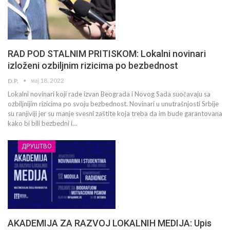
RAD POD STALNIM PRITISKOM: Lokalni novinari
izloženi ozbiljnim rizicima po bezbednost
мај 18, 2022
D.P.
Lokalni novinari koji rade izvan Beograda i Novog Sada suočavaju sa
ozbiljnijim rizicima po svoju bezbednost. Novinari u unutrašnjosti Srbije
su ranjiviji jer su manje svesni zaštite koja treba da im bude garantovana
kako bi bili bezbedni i…
ДРУШТВО
AKADEMIJA ZA RAZVOJ LOKALNIH MEDIJA: Upis