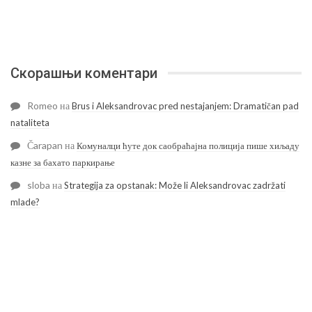
Скорашњи коментари
Romeo
на
Brus i Aleksandrovac pred nestajanjem: Dramatičan pad
nataliteta
Čarapan
на
Комуналци ћуте док саобраћајна полиција пише хиљаду
казне за бахато паркирање
sloba
на
Strategija za opstanak: Može li Aleksandrovac zadržati
mlade?