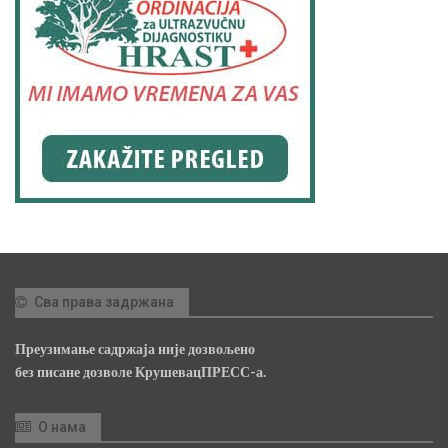
Сва права задржана
Преузимање садржаја није дозвољено
без писане дозволе КрушевацПРЕСС-а.
О нама