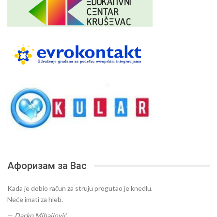
Афоризам за Вас
Kada je dobio račun za struju progutao je knedlu.
Neće imati za hleb.
—
Darko Mihajlović