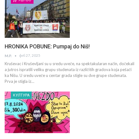
HRONIKA POBUNE: Pumpaj do Niš!
феб 27, 2025
M.P.
Kruševac i Kruševljani su u sredu uveče, na spektakularan način, dočekali
a jutros ispratili veliku grupu studenata iz različitih gradova koja pešači
ka Nišu. U sredu uveče u centar grada stigle su dve grupe studenata.
Prva je stigla iz…
КУЛТУРА