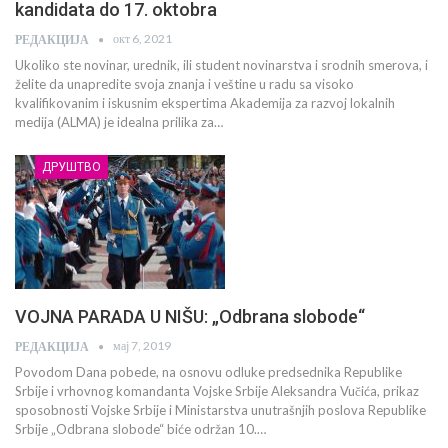
kandidata do 17. oktobra
окт 6, 2021
РЕДАКЦИЈА
Ukoliko ste novinar, urednik, ili student novinarstva i srodnih smerova, i
želite da unapredite svoja znanja i veštine u radu sa visoko
kvalifikovanim i iskusnim ekspertima Akademija za razvoj lokalnih
medija (ALMA) je idealna prilika za…
ДРУШТВО
VOJNA PARADA U NIŠU: „Odbrana slobode“
мај 7, 2019
РЕДАКЦИЈА
Povodom Dana pobede, na osnovu odluke predsednika Republike
Srbije i vrhovnog komandanta Vojske Srbije Aleksandra Vučića, prikaz
sposobnosti Vojske Srbije i Ministarstva unutrašnjih poslova Republike
Srbije „Odbrana slobode“ biće održan 10.…