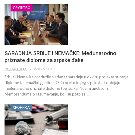
ДРУШТВО
SARADNJA SRBIJE I NEMAČKE: Međunarodno
priznate diplome za srpske đake
феб 26, 2019
РЕДАКЦИЈА
Srbija i Nemačka produžile su danas saradnju u okviru projekta sticanja
diplome iz nemačkog jezika (DSD) preko kojeg srpski đaci dobijaju
međunarodno priznate diplome tog jezika. Novim aneksom
Memoranduma o razumevanju, koji su potpisali…
ХРОНИКА