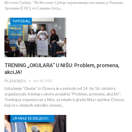
Источне Србије. “Из Источне Србије најактивнији посланик је Радован
Арежина (СПС), из Санџака Јахја…
ЋИЋЕВАЦ
TRENING „OKULARA“ U NIŠU: Problem, promena,
akciJA!
окт 18, 2022
РЕДАКЦИЈА
Udruženje “Okular” iz Ćićevca je u periodu od 14. do 16. oktobra
organizovalo trening u okviru projekta “Problem, promena, akciJA!”.
Trening je organizovan u Nišu, za mlade iz grada Niša i opštine Ćićevac,
koji će u sledećih nekoliko meseci…
ЈАЧАЊЕ БЕЗБЕДНОСТИ НОВИНАРА У ЦЕНТРАЛНОЈ И ЈУЖНОЈ СРБИЈИ