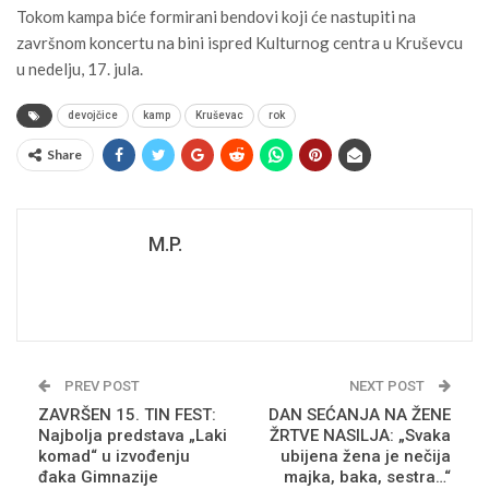
Tokom kampa biće formirani bendovi koji će nastupiti na
završnom koncertu na bini ispred Kulturnog centra u Kruševcu
u nedelju, 17. jula.
devojčice
kamp
Kruševac
rok
Share
M.P.
PREV POST
NEXT POST
ZAVRŠEN 15. TIN FEST:
DAN SEĆANJA NA ŽENE
Najbolja predstava „Laki
ŽRTVE NASILJA: „Svaka
komad“ u izvođenju
ubijena žena je nečija
đaka Gimnazije
majka, baka, sestra…“