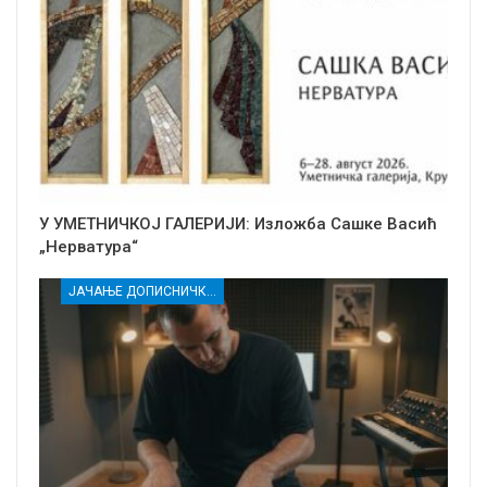
У УМЕТНИЧКОЈ ГАЛЕРИЈИ: Изложба Сашке Васић
„Нерватура“
ЈАЧАЊЕ ДОПИСНИЧКЕ МРЕЖЕ НЕЗАВИСНИХ МЕДИЈА У РАСИНСКОМ ОКРУГУ