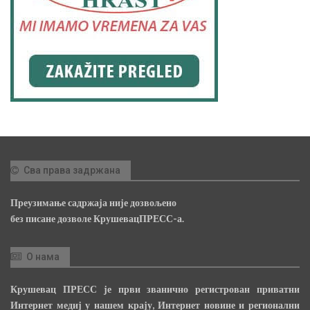
Сва права задржана
Преузимање садржаја није дозвољено
без писане дозволе КрушевацПРЕСС-а.
О нама
Крушевац ПРЕСС је први званично регистрован приватни
Интернет медиј у нашем крају, Интернет новине и регионални