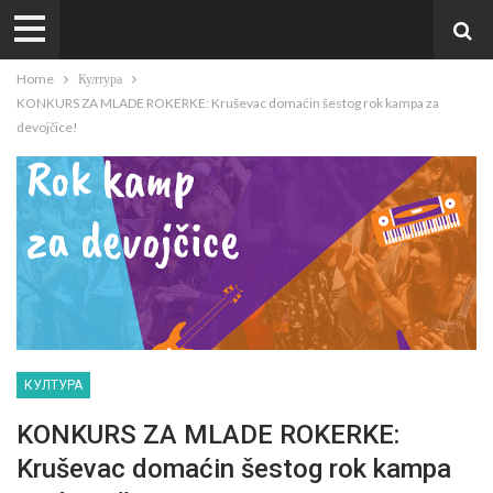
Home
Култура
KONKURS ZA MLADE ROKERKE: Kruševac domaćin šestog rok kampa za
devojčice!
КУЛТУРА
KONKURS ZA MLADE ROKERKE:
Kruševac domaćin šestog rok kampa