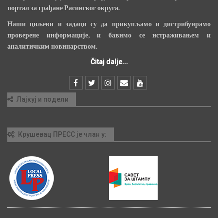
портал за грађане Расинског округа.
Наши циљеви и задаци су да прикупљамо и дистрибуирамо
проверене информације, и бавимо се истраживањем и
аналитичким новинарством.
Čitaj dalje...
Лајкуј и подели
Крушевац ПРЕСС је члан у: