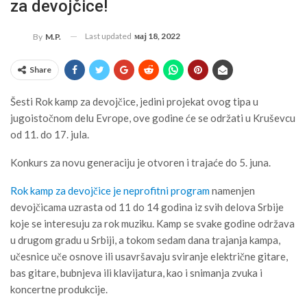
za devojčice!
Last updated
мај 18, 2022
By
M.P.
Share
Šesti Rok kamp za devojčice, jedini projekat ovog tipa u
jugoistočnom delu Evrope, ove godine će se održati u Kruševcu
od 11. do 17. jula.
Konkurs za novu generaciju je otvoren i trajaće do 5. juna.
Rok kamp za devojčice je neprofitni program
namenjen
devojčicama uzrasta od 11 do 14 godina iz svih delova Srbije
koje se interesuju za rok muziku. Kamp se svake godine održava
u drugom gradu u Srbiji, a tokom sedam dana trajanja kampa,
učesnice uče osnove ili usavršavaju sviranje električne gitare,
bas gitare, bubnjeva ili klavijatura, kao i snimanja zvuka i
koncertne produkcije.