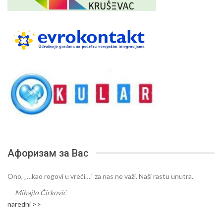
Афоризам за Вас
Ono, „…kao rogovi u vreći…“ za nas ne važi. Naši rastu unutra.
—
Mihajlo Ćirković
naredni >>