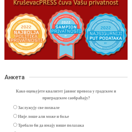
Анкета
Како оцењујете квалитет јавног превоза у градском и
приградском саобраћају?
Заслужују све похвале
Није лоше али може и боље
Требало би да имају више полазака