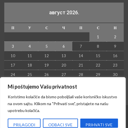
август 2026.
П
У
С
Ч
П
С
Н
1
2
3
4
5
6
7
8
9
10
11
12
13
14
15
16
17
18
19
20
21
22
23
24
25
26
27
28
29
30
31
Mi poštujemo Vašu privatnost
« јул
Koristimo kolačiće da bismo poboljšali vaše korisničko iskustvo
na ovom sajtu. Klikom na "Prihvati sve", pristajete na našu
upotrebu kolačića.
© 2026 - Kruševac PRESS. Sva prava zadržana.
PRILAGODI
ODBACI SVE
PRIHVATI SVE
Izrada sajta i hosting:
Hosting-Srbija