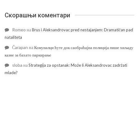
Скорашњи коментари
Romeo
на
Brus i Aleksandrovac pred nestajanjem: Dramatičan pad
nataliteta
Čarapan
на
Комуналци ћуте док саобраћајна полиција пише хиљаду
казне за бахато паркирање
sloba
на
Strategija za opstanak: Može li Aleksandrovac zadržati
mlade?