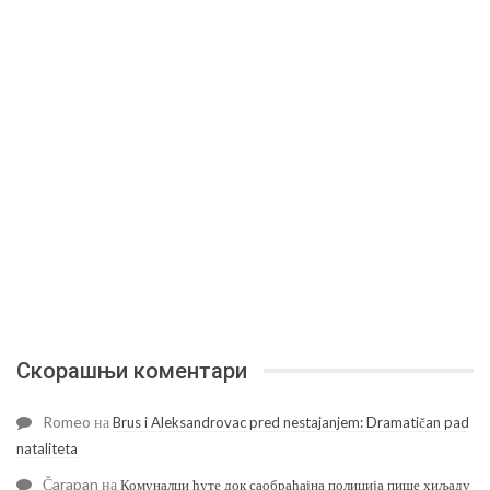
Скорашњи коментари
Romeo
на
Brus i Aleksandrovac pred nestajanjem: Dramatičan pad
nataliteta
Čarapan
на
Комуналци ћуте док саобраћајна полиција пише хиљаду