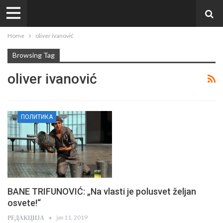
Home
oliver ivanović
Browsing Tag
oliver ivanović
ПОЛИТИКА
BANE TRIFUNOVIĆ: „Na vlasti je polusvet željan
osvete!“
јан 11, 2019
РЕДАКЦИЈА