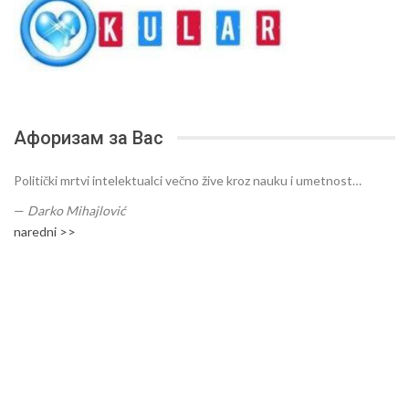
Афоризам за Вас
Politički mrtvi intelektualci večno žive kroz nauku i umetnost…
—
Darko Mihajlović
naredni >>