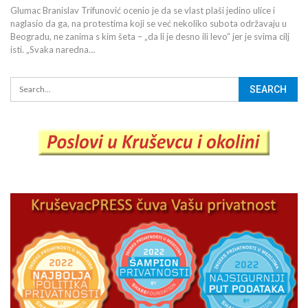
Glumac Branislav Trifunović ocenio je da se vlast plaši jedino ulice i
naglasio da ga, na protestima koji se već nekoliko subota održavaju u
Beogradu, ne zanima s kim šeta – „da li je desno ili levo“ jer je svima cilj
isti. „Svaka naredna…