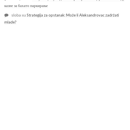
казне за бахато паркирање
sloba
на
Strategija za opstanak: Može li Aleksandrovac zadržati
mlade?