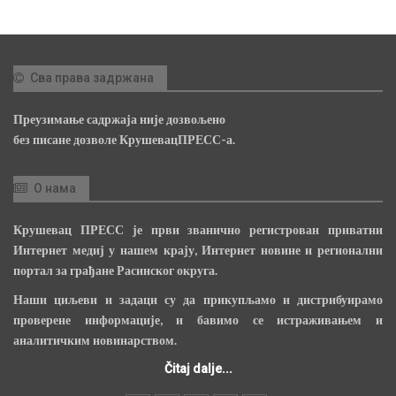
Сва права задржана
Преузимање садржаја није дозвољено
без писане дозволе КрушевацПРЕСС-а.
О нама
Крушевац ПРЕСС је први званично регистрован приватни
Интернет медиј у нашем крају, Интернет новине и регионални
портал за грађане Расинског округа.
Наши циљеви и задаци су да прикупљамо и дистрибуирамо
проверене информације, и бавимо се истраживањем и
аналитичким новинарством.
Čitaj dalje...