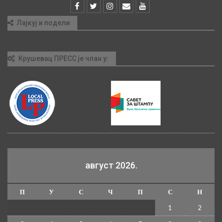
Лајкуј и подели
Крушевац ПРЕСС је члан у:
август 2026.
П
У
С
Ч
П
С
Н
1
2