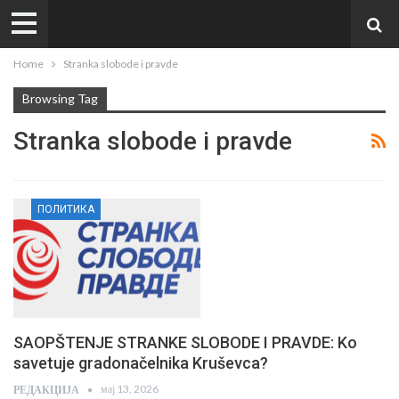
Home
Stranka slobode i pravde
Browsing Tag
Stranka slobode i pravde
ПОЛИТИКА
SAOPŠTENJE STRANKE SLOBODE I PRAVDE: Ko
savetuje gradonačelnika Kruševca?
мај 13, 2026
РЕДАКЦИЈА