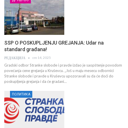
SSP O POSKUPLJENJU GREJANJA: Udar na
standard građana!
сеп 14, 2025
РЕДАКЦИЈА
Gradski odbor Stranke slobode i pravde izdao je saopštenje povodom
povećanja cene grejanja u Kruševcu. „Još u maju mesecu odbornici
Stranke slobode i pravde u Kruševcu upozoravali su da će doći do
poskupljenja grejanja i da će građani…
ПОЛИТИКА