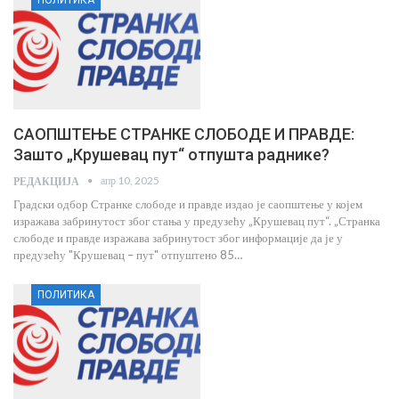
ПОЛИТИКА
САОПШТЕЊЕ СТРАНКЕ СЛОБОДЕ И ПРАВДЕ:
Зашто „Крушевац пут“ отпушта раднике?
апр 10, 2025
РЕДАКЦИЈА
Градски одбор Странке слободе и правде издао је саопштење у којем
изражава забринутост због стања у предузећу „Крушевац пут“. „Странка
слободе и правде изражава забринутост због информације да је у
предузећу "Крушевац – пут" отпуштено 85…
ПОЛИТИКА