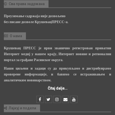
Сва права задржана
Преузимање садржаја није дозвољено
без писане дозволе КрушевацПРЕСС-а.
О нама
Крушевац ПРЕСС је први званично регистрован приватни
Интернет медиј у нашем крају, Интернет новине и регионални
портал за грађане Расинског округа.
Наши циљеви и задаци су да прикупљамо и дистрибуирамо
проверене информације, и бавимо се истраживањем и
аналитичким новинарством.
Čitaj dalje...
Лајкуј и подели