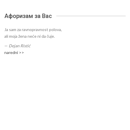
Афоризам за Вас
Ja sam za ravnopravnost polova,
ali moja žena neće ni da čuje.
—
Dejan Ristić
naredni >>