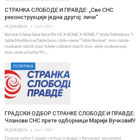
СТРАНКА СЛОБОДЕ И ПРАВДЕ: „Све СНС
реконструкције једна другој личе“
јул 9, 2025
РЕДАКЦИЈА
Normal 0 false false false EN-US X-NONE X-NONE
/* Style Definitions */
table.MsoNormalTable {mso-style-name:"Table Normal"; mso-tstyle-
rowband-size:0; mso-tstyle-colband-size:0; mso-style-noshow:yes;
mso-style-priority:99;
…
ПОЛИТИКА
ГРАДСКИ ОДБОР СТРАНКЕ СЛОБОДЕ И ПРАВДЕ:
Чланови СНС прете одборници Марији Вучковић!
јул 2, 2025
РЕДАКЦИЈА
Градски одбор Странке слободе и правде у Крушевцу најоштрије