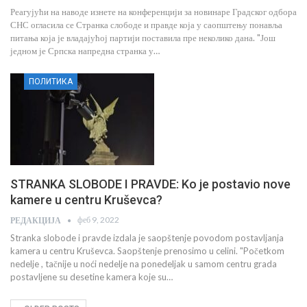
Реагујући на наводе изнете на конференцији за новинаре Градског одбора
СНС огласила се Странка слободе и правде која у саопштењу понавља
питања која је владајућој партији поставила пре неколико дана. "Још
једном је Српска напредна странка у…
ПОЛИТИКА
STRANKA SLOBODE I PRAVDE: Ko je postavio nove
kamere u centru Kruševca?
феб 9, 2022
РЕДАКЦИЈА
Stranka slobode i pravde izdala je saopštenje povodom postavljanja
kamera u centru Kruševca. Saopštenje prenosimo u celini. "Početkom
nedelje , tačnije u noći nedelje na ponedeljak u samom centru grada
postavljene su desetine kamera koje su…