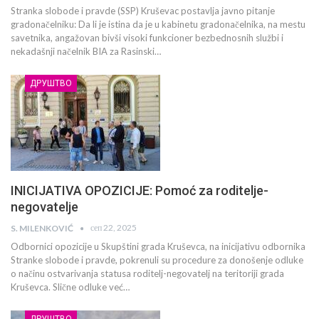
Stranka slobode i pravde (SSP) Kruševac postavlja javno pitanje
gradonačelniku: Da li je istina da je u kabinetu gradonačelnika, na mestu
savetnika, angažovan bivši visoki funkcioner bezbednosnih službi i
nekadašnji načelnik BIA za Rasinski…
ДРУШТВО
INICIJATIVA OPOZICIJE: Pomoć za roditelje-
negovatelje
сеп 22, 2025
S. MILENKOVIĆ
Odbornici opozicije u Skupštini grada Kruševca, na inicijativu odbornika
Stranke slobode i pravde, pokrenuli su procedure za donošenje odluke
o načinu ostvarivanja statusa roditelj-negovatelj na teritoriji grada
Kruševca. Slične odluke već…
ДРУШТВО