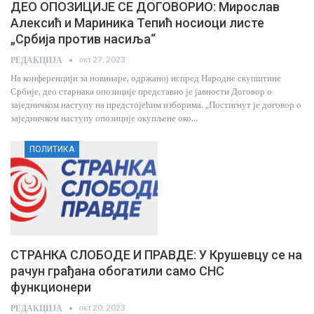
ДЕО ОПОЗИЦИЈЕ СЕ ДОГОВОРИО: Мирослав
Алексић и Мариника Тепић носиоци листе
„Србија против насиља“
окт 27, 2023
РЕДАКЦИЈА
На конференцији за новинаре, одржаној испред Народне скупштине
Србије, део старнака опозиције представио је јавности Договор о
заједничком наступу на предстојећим изборима. „Постигнут је договор о
заједничком наступу опозиције окупљене око…
ПОЛИТИКА
СТРАНКА СЛОБОДЕ И ПРАВДЕ: У Крушевцу се на
рачун грађана обогатили само СНС
функционери
окт 20, 2023
РЕДАКЦИЈА