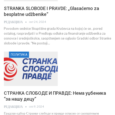
STRANKA SLOBODE I PRAVDE: „Glasaćemo za
besplatne udžbenike“
окт 24, 2024
РЕДАКЦИЈА
Povodom sednice Skupštine grada Kruševca na kojoj će se , pored
ostalog, raspravljati i o Predlogu odluke za finansiranje udžbenika za
osnovce i srednjoškolce, saopštenjem se oglasio Gradski odbor Stranke
slobode i pravde. “Ne postoji…
ПОЛИТИКА
СТРАНКА СЛОБОДЕ И ПРАВДЕ: Нема уџбеника
“за нашу децу“
сеп 9, 2024
РЕДАКЦИЈА
Градски одбор Странке слободе и правде огласио се саопштењем