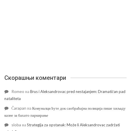
Скорашњи коментари
Romeo
на
Brus i Aleksandrovac pred nestajanjem: Dramatičan pad
nataliteta
Čarapan
на
Комуналци ћуте док саобраћајна полиција пише хиљаду
казне за бахато паркирање
sloba
на
Strategija za opstanak: Može li Aleksandrovac zadržati