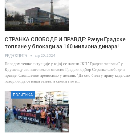
СТРАНКА СЛОБОДЕ И ПРАВДЕ: Рачун Градске
топлане у блокади за 160 милиона динара!
апр 25, 2024
РЕДАКЦИЈА
Поводом тешке ситуације у којој се налази ЈКП "Градска топлана" у
Крушевцу саопштењем се огласио Градски одбор Странке слободе и
правде. Саопштење преносимо у целини. "Да смо били у праву када смо
говорили да се наша земља, а самим тим и…
ПОЛИТИКА