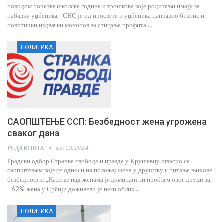
поводом почетка школске године и трошкова које родитељи имају за
набавку уџбеника. ​"СНС је од просвете и уџбеника направио бизнис и
политички издвачки монопол за стицање профита.…
ПОЛИТИКА
САОПШТЕЊЕ ССП: Безбедност жена угрожена
сваког дана
мај 10, 2024
РЕДАКЦИЈА
Градски одбор Странке слободе и правде у Крушевцу огласио се
саопштењем које се односи на положај жена у друштву и питање њихове
безбедности. „Насиље над женама је доминантни проблем овог друштва.
- 62% жена у Србији доживело је неки облик…
ПОЛИТИКА