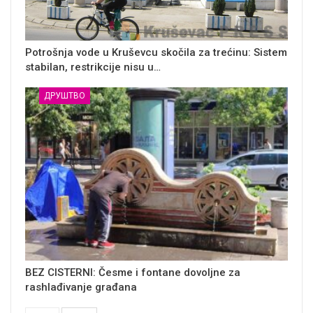
Potrošnja vode u Kruševcu skočila za trećinu: Sistem
stabilan, restrikcije nisu u…
ДРУШТВО
BEZ CISTERNI: Česme i fontane dovoljne za
rashlađivanje građana