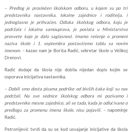
– Predlog je prosleđen školskom odboru, u kojem su po tri
predstavnika nastavnika, lokalne zajednice i roditelja, i
jednoglasno je prihvaćen. Odluka školskog odbora, koju je
podržala i lokalna samouprava, je poslata u Ministarstvo
prosvete koje je dalo saglasnost. Imamo rešenje o promeni
naziva škole i 1. septembra postavićemo tablu sa novim
imenom. –
kazao nam je Boriša Radić, sekretar škole u Velikoj
Drenovi.
Radić dodaje da škola nije dobila nijedan dopis kojim se
osporava inicijativa nastavnika.
– Dobili smo dosta pisama podrške od bivših đaka koji su nas
podržali. Na sve sednice školskog odbora mi pozivamo i
predstavnike mesne zajednice, ali se tada, kada je odlučivano o
predlogu za promenu imena škole, nisu pojavili. –
napominje
Radić.
Petronijević tvrdi da su se kod usvajanje inicijative da škola