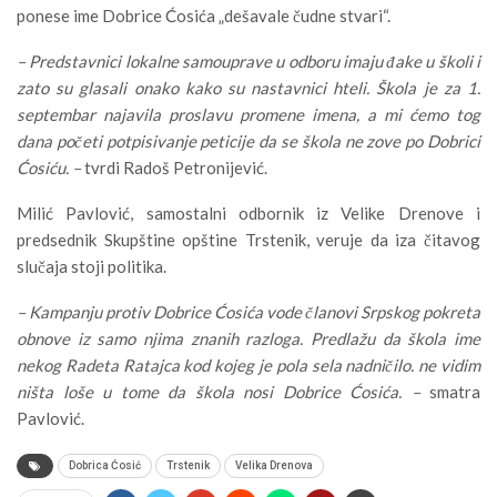
ponese ime Dobrice Ćosića „dešavale čudne stvari“.
– Predstavnici lokalne samouprave u odboru imaju đake u školi i
zato su glasali onako kako su nastavnici hteli. Škola je za 1.
septembar najavila proslavu promene imena, a mi ćemo tog
dana početi potpisivanje peticije da se škola ne zove po Dobrici
Ćosiću. –
tvrdi Radoš Petronijević.
Milić Pavlović, samostalni odbornik iz Velike Drenove i
predsednik Skupštine opštine Trstenik, veruje da iza čitavog
slučaja stoji politika.
– Kampanju protiv Dobrice Ćosića vode članovi Srpskog pokreta
obnove iz samo njima znanih razloga. Predlažu da škola ime
nekog Radeta Ratajca kod kojeg je pola sela nadničilo. ne vidim
ništa loše u tome da škola nosi Dobrice Ćosića. –
smatra
Pavlović.
Dobrica Ćosić
Trstenik
Velika Drenova