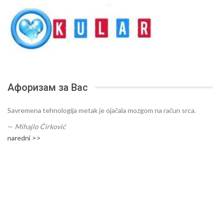
Афоризам за Вас
Savremena tehnologija metak je ojačala mozgom na račun srca.
—
Mihajlo Ćirković
naredni >>