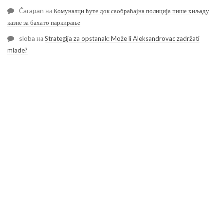
Čarapan
на
Комуналци ћуте док саобраћајна полиција пише хиљаду
казне за бахато паркирање
sloba
на
Strategija za opstanak: Može li Aleksandrovac zadržati
mlade?