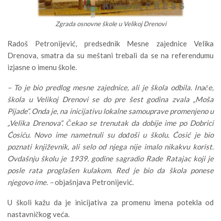
Zgrada osnovne škole u Velikoj Drenovi
Radoš Petronijević, predsednik Mesne zajednice Velika
Drenova, smatra da su meštani trebali da se na referendumu
izjasne o imenu škole.
– To je bio predlog mesne zajednice, ali je škola odbila. Inače,
škola u Velikoj Drenovi se do pre šest godina zvala „Moša
Pijade“. Onda je, na inicijativu lokalne samouprave promenjeno u
„Velika Drenova“. Čekao se trenutak da dobije ime po Dobrici
Ćosiću. Novo ime nametnuli su dođoši u školu. Ćosić je bio
poznati književnik, ali selo od njega nije imalo nikakvu korist.
Ovdašnju školu je 1939. godine sagradio Rade Ratajac koji je
posle rata proglašen kulakom. Red je bio da škola ponese
njegovo ime. –
objašnjava Petronijević.
U školi kažu da je inicijativa za promenu imena potekla od
nastavničkog veća.