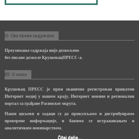
Сва права задржана
Преузимање садржаја није дозвољено
без писане дозволе КрушевацПРЕСС-а.
О нама
Крушевац ПРЕСС је први званично регистрован приватни
Интернет медиј у нашем крају, Интернет новине и регионални
портал за грађане Расинског округа.
Наши циљеви и задаци су да прикупљамо и дистрибуирамо
проверене информације, и бавимо се истраживањем и
аналитичким новинарством.
Čitaj dalje...