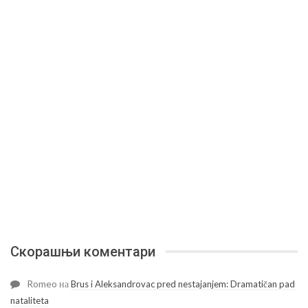
Скорашњи коментари
Romeo
на
Brus i Aleksandrovac pred nestajanjem: Dramatičan pad
nataliteta