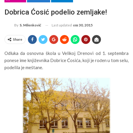
Dobrica Ćosić podelio zemljake!
Last updated
сеп 30, 2015
By
S. Milenković
Share
Odluka da osnovna škola u Velikoj Drenovi od 1. septembra
ponese ime književnika Dobrice Ćosića, koji je rođen u tom selu,
podelila je meštane.