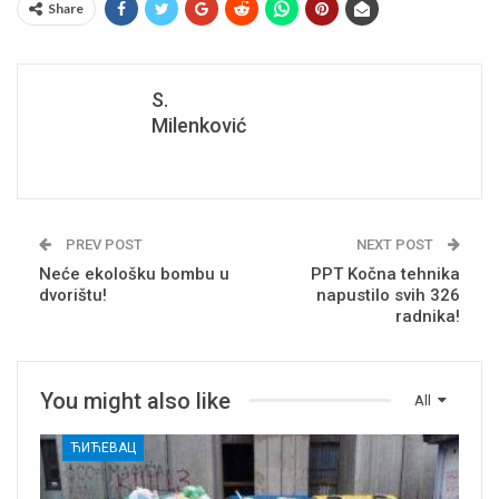
Share
S.
Milenković
PREV POST
NEXT POST
Neće ekološku bombu u
PPT Kočna tehnika
dvorištu!
napustilo svih 326
radnika!
You might also like
All
ЋИЋЕВАЦ