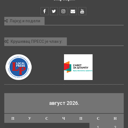
Лајкуј и подели
Крушевац ПРЕСС је члан у:
август 2026.
П
У
С
Ч
П
С
Н
1
2