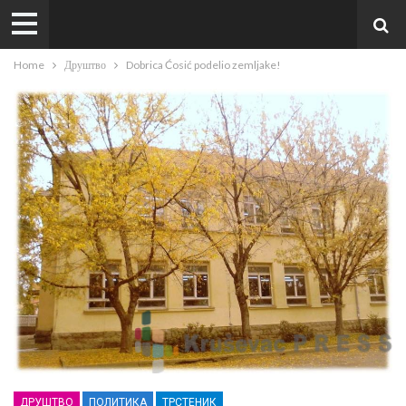
Home
Друштво
Dobrica Ćosić podelio zemljake!
ДРУШТВО
ПОЛИТИКА
ТРСТЕНИК