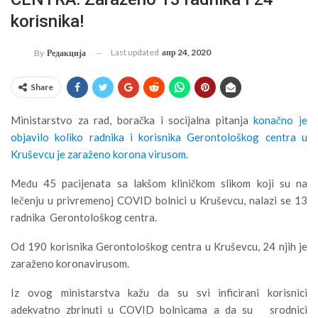
korisnika!
Last updated
апр 24, 2020
By
Редакција
Share
Ministarstvo za rad, boračka i socijalna pitanja
konačno je
objavilo koliko radnika i korisnika Gerontološkog centra u
Kruševcu je zaraženo korona virusom
.
Među 45 pacijenata sa lakšom kliničkom slikom koji su na
lečenju u privremenoj COVID bolnici u Kruševcu, nalazi se 13
radnika Gerontološkog centra.
Od 190 korisnika Gerontološkog centra u Kruševcu, 24 njih je
zaraženo koronavirusom.
Iz ovog ministarstva kažu da su svi inficirani korisnici
adekvatno zbrinuti u COVID bolnicama a da su srodnici