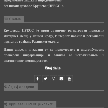
Преузимање садржаја није дозвољено
без писане дозволе КрушевацПРЕСС-а.
О нама
Крушевац ПРЕСС је први званично регистрован приватни
Интернет медиј у нашем крају, Интернет новине и регионални
портал за грађане Расинског округа.
Наши циљеви и задаци су да прикупљамо и дистрибуирамо
проверене информације, и бавимо се истраживањем и
аналитичким новинарством.
Čitaj dalje...
Лајкуј и подели
Крушевац ПРЕСС је члан у: