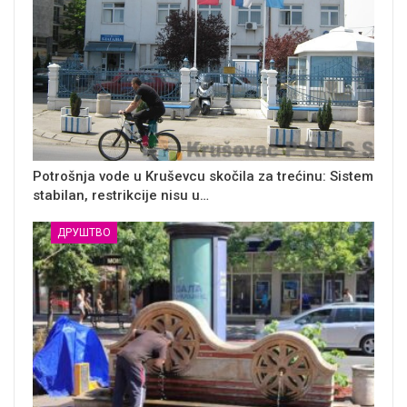
Potrošnja vode u Kruševcu skočila za trećinu: Sistem
stabilan, restrikcije nisu u…
ДРУШТВО