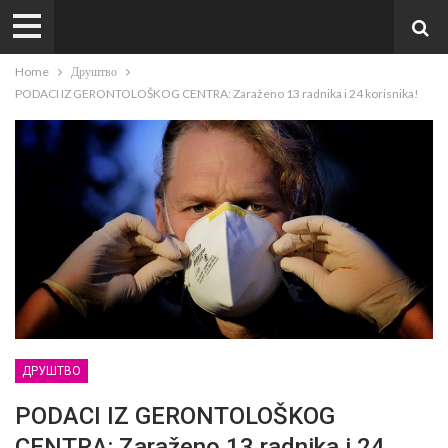
Home
Друштво
PODACI IZ GERONTOLOŠKOG CENTRA: Zaraženo 13 radnika i 24 korisnika!
ДРУШТВО
PODACI IZ GERONTOLOŠKOG
CENTRA: Zaraženo 13 radnika i 24