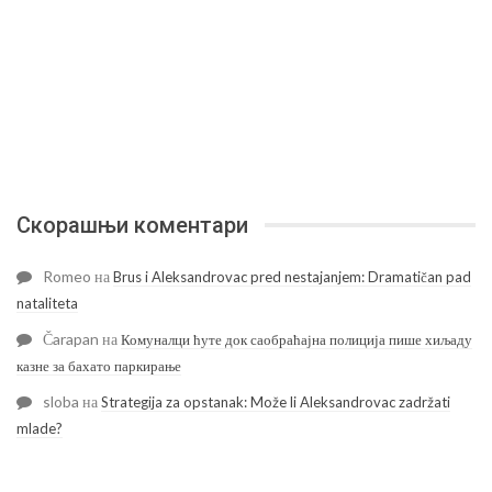
Скорашњи коментари
Romeo
на
Brus i Aleksandrovac pred nestajanjem: Dramatičan pad
nataliteta
Čarapan
на
Комуналци ћуте док саобраћајна полиција пише хиљаду
казне за бахато паркирање
sloba
на
Strategija za opstanak: Može li Aleksandrovac zadržati
mlade?