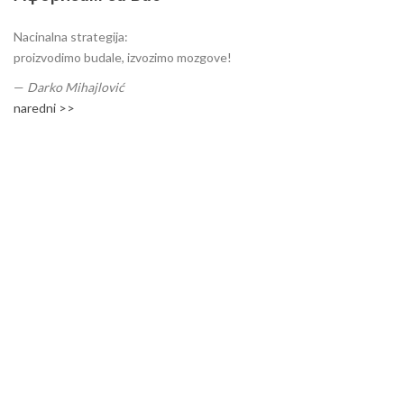
Nacinalna strategija:
proizvodimo budale, izvozimo mozgove!
—
Darko Mihajlović
naredni >>