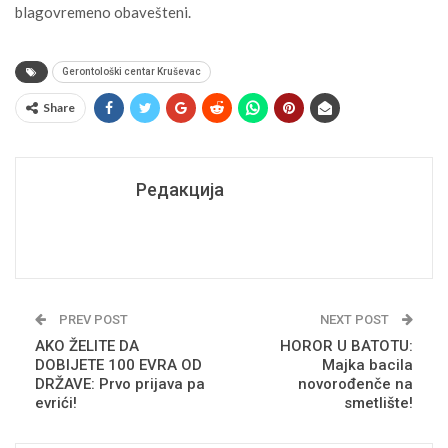
blagovremeno obavešteni.
Gerontološki centar Kruševac
Share
Редакција
PREV POST
NEXT POST
AKO ŽELITE DA
HOROR U BATOTU:
DOBIJETE 100 EVRA OD
Majka bacila
DRŽAVE: Prvo prijava pa
novorođenče na
evrići!
smetlište!